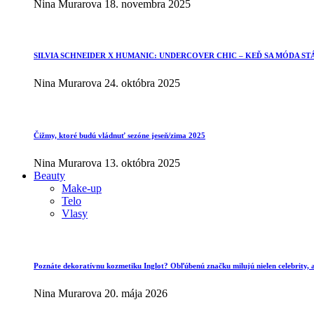
Nina Murarova
18. novembra 2025
SILVIA SCHNEIDER X HUMANIC: UNDERCOVER CHIC – KEĎ SA MÓDA ST
Nina Murarova
24. októbra 2025
Čižmy, ktoré budú vládnuť sezóne jeseň/zima 2025
Nina Murarova
13. októbra 2025
Beauty
Make-up
Telo
Vlasy
Poznáte dekoratívnu kozmetiku Inglot? Obľúbenú značku milujú nielen celebrity, al
Nina Murarova
20. mája 2026