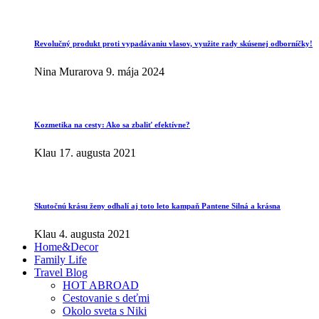
Revolučný produkt proti vypadávaniu vlasov, využite rady skúsenej odborníčky!
Nina Murarova
9. mája 2024
Kozmetika na cesty: Ako sa zbaliť efektívne?
Klau
17. augusta 2021
Skutočnú krásu ženy odhalí aj toto leto kampaň Pantene Silná a krásna
Klau
4. augusta 2021
Home&Decor
Family Life
Travel Blog
HOT ABROAD
Cestovanie s deťmi
Okolo sveta s Niki