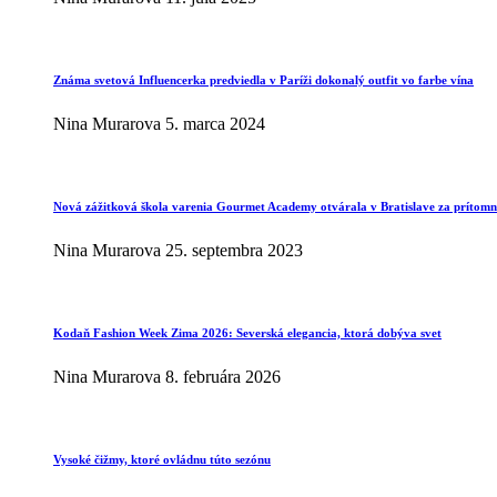
Známa svetová Influencerka predviedla v Paríži dokonalý outfit vo farbe vína
Nina Murarova
5. marca 2024
Nová zážitková škola varenia Gourmet Academy otvárala v Bratislave za prítomno
Nina Murarova
25. septembra 2023
Kodaň Fashion Week Zima 2026: Severská elegancia, ktorá dobýva svet
Nina Murarova
8. februára 2026
Vysoké čižmy, ktoré ovládnu túto sezónu