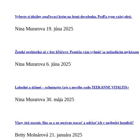
Vyberte si ideálny opaľovací krém na letnú dovolenku. Podľa typu vašej pleti.
Nina Murarova
19. júna 2025
Ženské probiotiká sú v lete kľúčové. Pomôžu vám vyhnúť sa nežiadúcim mykózam
Nina Murarova
6. júna 2025
Lahodné a účinné – ochutnajte čaje z nového radu TEEKANNE VITALITA+
Nina Murarova
30. mája 2025
Vlasy tiež starnú: Ako sa o ne správne starať a udržať ich v najlepšej kondícii?
Betty Molnárová
21. januára 2025