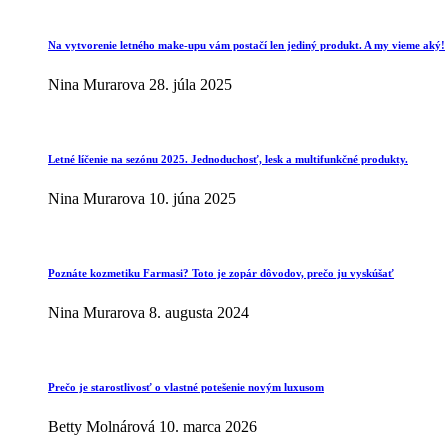
Na vytvorenie letného make-upu vám postačí len jediný produkt. A my vieme aký!
Nina Murarova
28. júla 2025
Letné líčenie na sezónu 2025. Jednoduchosť, lesk a multifunkčné produkty.
Nina Murarova
10. júna 2025
Poznáte kozmetiku Farmasi? Toto je zopár dôvodov, prečo ju vyskúšať
Nina Murarova
8. augusta 2024
Prečo je starostlivosť o vlastné potešenie novým luxusom
Betty Molnárová
10. marca 2026