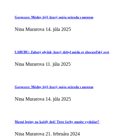
Gorpcore: Módny štýl, ktorý spája prírodu s mestom
Nina Murarova
14. júla 2025
LABUBU: Zubatý plyšák, ktorý dobyl módu aj zberateľský svet
Nina Murarova
11. júla 2025
Gorpcore: Módny štýl, ktorý spája prírodu s mestom
Nina Murarova
14. júla 2025
Matné legíny na každý deň! Tieto farby musíte vyskúšať!
Nina Murarova
21. februára 2024