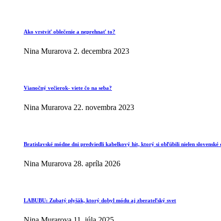
Ako vrstviť oblečenie a neprehnať to?
Nina Murarova
2. decembra 2023
Vianočný večierok- viete čo na seba?
Nina Murarova
22. novembra 2023
Bratislavské módne dni predviedli kabelkový hit, ktorý si obľúbili nielen slovenské 
Nina Murarova
28. apríla 2026
LABUBU: Zubatý plyšák, ktorý dobyl módu aj zberateľský svet
Nina Murarova
11. júla 2025