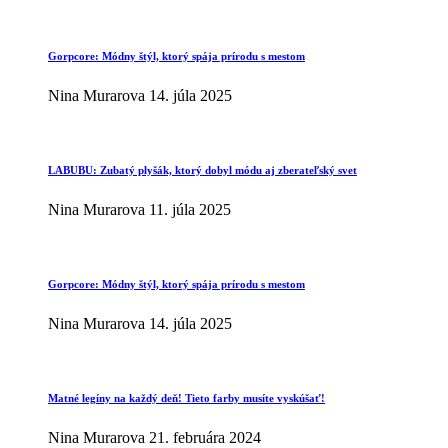
Gorpcore: Módny štýl, ktorý spája prírodu s mestom
Nina Murarova
14. júla 2025
LABUBU: Zubatý plyšák, ktorý dobyl módu aj zberateľský svet
Nina Murarova
11. júla 2025
Gorpcore: Módny štýl, ktorý spája prírodu s mestom
Nina Murarova
14. júla 2025
Matné legíny na každý deň! Tieto farby musíte vyskúšať!
Nina Murarova
21. februára 2024