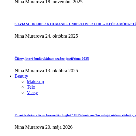
Nina Murarova
18. novembra 2025
SILVIA SCHNEIDER X HUMANIC: UNDERCOVER CHIC – KEĎ SA MÓDA ST
Nina Murarova
24. októbra 2025
Čižmy, ktoré budú vládnuť sezóne jeseň/zima 2025
Nina Murarova
13. októbra 2025
Beauty
Make-up
Telo
Vlasy
Poznáte dekoratívnu kozmetiku Inglot? Obľúbenú značku milujú nielen celebrity, al
Nina Murarova
20. mája 2026