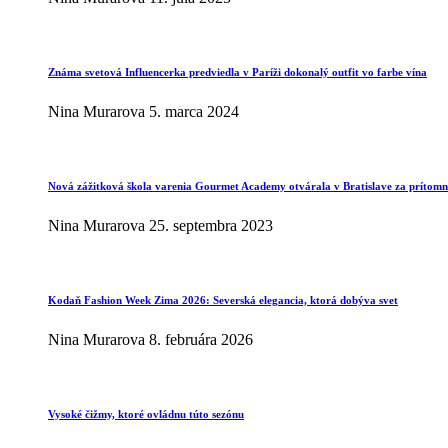
Známa svetová Influencerka predviedla v Paríži dokonalý outfit vo farbe vína
Nina Murarova
5. marca 2024
Nová zážitková škola varenia Gourmet Academy otvárala v Bratislave za prítomno
Nina Murarova
25. septembra 2023
Kodaň Fashion Week Zima 2026: Severská elegancia, ktorá dobýva svet
Nina Murarova
8. februára 2026
Vysoké čižmy, ktoré ovládnu túto sezónu