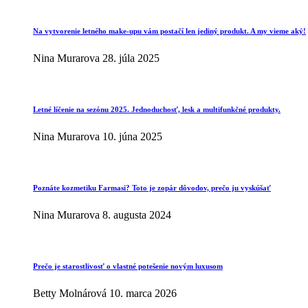
Na vytvorenie letného make-upu vám postačí len jediný produkt. A my vieme aký!
Nina Murarova
28. júla 2025
Letné líčenie na sezónu 2025. Jednoduchosť, lesk a multifunkčné produkty.
Nina Murarova
10. júna 2025
Poznáte kozmetiku Farmasi? Toto je zopár dôvodov, prečo ju vyskúšať
Nina Murarova
8. augusta 2024
Prečo je starostlivosť o vlastné potešenie novým luxusom
Betty Molnárová
10. marca 2026