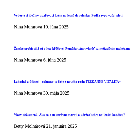
Vyberte si ideálny opaľovací krém na letnú dovolenku. Podľa typu vašej pleti.
Nina Murarova
19. júna 2025
Ženské probiotiká sú v lete kľúčové. Pomôžu vám vyhnúť sa nežiadúcim mykózam
Nina Murarova
6. júna 2025
Lahodné a účinné – ochutnajte čaje z nového radu TEEKANNE VITALITA+
Nina Murarova
30. mája 2025
Vlasy tiež starnú: Ako sa o ne správne starať a udržať ich v najlepšej kondícii?
Betty Molnárová
21. januára 2025