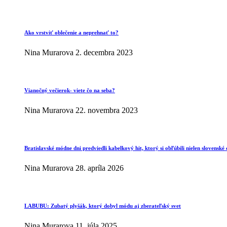
Ako vrstviť oblečenie a neprehnať to?
Nina Murarova
2. decembra 2023
Vianočný večierok- viete čo na seba?
Nina Murarova
22. novembra 2023
Bratislavské módne dni predviedli kabelkový hit, ktorý si obľúbili nielen slovenské 
Nina Murarova
28. apríla 2026
LABUBU: Zubatý plyšák, ktorý dobyl módu aj zberateľský svet
Nina Murarova
11. júla 2025