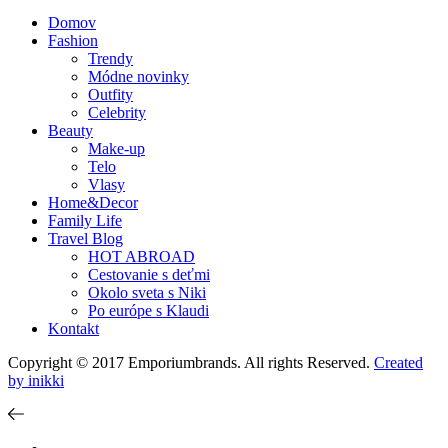
Domov
Fashion
Trendy
Módne novinky
Outfity
Celebrity
Beauty
Make-up
Telo
Vlasy
Home&Decor
Family Life
Travel Blog
HOT ABROAD
Cestovanie s deťmi
Okolo sveta s Niki
Po európe s Klaudi
Kontakt
Copyright © 2017 Emporiumbrands. All rights Reserved.
Created
by inikki