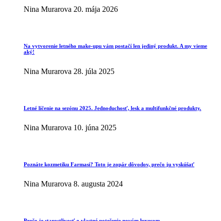
Nina Murarova
20. mája 2026
Na vytvorenie letného make-upu vám postačí len jediný produkt. A my vieme
aký!
Nina Murarova
28. júla 2025
Letné líčenie na sezónu 2025. Jednoduchosť, lesk a multifunkčné produkty.
Nina Murarova
10. júna 2025
Poznáte kozmetiku Farmasi? Toto je zopár dôvodov, prečo ju vyskúšať
Nina Murarova
8. augusta 2024
Prečo je starostlivosť o vlastné potešenie novým luxusom