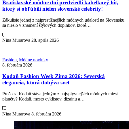
Bratislavské módne dni predviedli kabelkový hit,
ktorý si obľúbili nielen slovenské celebrity!
Zákulisie jednej z najprestížnejších módnych udalostí na Slovensku
sa nieslo v znamení štýlových doplnkov, ktoré…
Nina Murarova
28. apríla 2026
Fashion
,
Módne novinky
8. februára 2026
Kodaň Fashion Week Zima 2026: Severská
elegancia, ktorá dobýva svet
Prečo sa Kodaň stáva jedným z najvplyvnejších módnych miest
planéty? Kodaň, mesto cyklistov, dizajnu a…
Nina Murarova
8. februára 2026