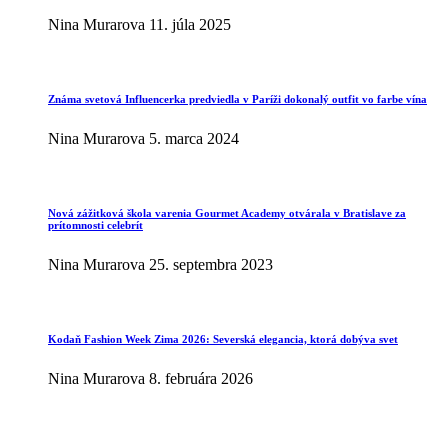
Nina Murarova
11. júla 2025
Známa svetová Influencerka predviedla v Paríži dokonalý outfit vo farbe vína
Nina Murarova
5. marca 2024
Nová zážitková škola varenia Gourmet Academy otvárala v Bratislave za
prítomnosti celebrít
Nina Murarova
25. septembra 2023
Kodaň Fashion Week Zima 2026: Severská elegancia, ktorá dobýva svet
Nina Murarova
8. februára 2026