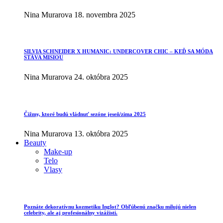
Nina Murarova
18. novembra 2025
SILVIA SCHNEIDER X HUMANIC: UNDERCOVER CHIC – KEĎ SA MÓDA
STÁVA MISIOU
Nina Murarova
24. októbra 2025
Čižmy, ktoré budú vládnuť sezóne jeseň/zima 2025
Nina Murarova
13. októbra 2025
Beauty
Make-up
Telo
Vlasy
Poznáte dekoratívnu kozmetiku Inglot? Obľúbenú značku milujú nielen
celebrity, ale aj profesionálny vizážisti.