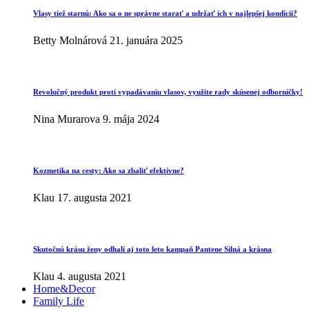
Vlasy tiež starnú: Ako sa o ne správne starať a udržať ich v najlepšej kondícii?
Betty Molnárová
21. januára 2025
Revolučný produkt proti vypadávaniu vlasov, využite rady skúsenej odborníčky!
Nina Murarova
9. mája 2024
Kozmetika na cesty: Ako sa zbaliť efektívne?
Klau
17. augusta 2021
Skutočnú krásu ženy odhalí aj toto leto kampaň Pantene Silná a krásna
Klau
4. augusta 2021
Home&Decor
Family Life