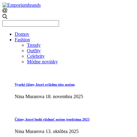
Search
for:
Domov
Fashion
Trendy
Outfity
Celebrity
Módne novinky
Vysoké čižmy, ktoré ovládnu túto sezónu
Nina Murarova
18. novembra 2025
Čižmy, ktoré budú vládnuť sezóne jeseň/zima 2025
Nina Murarova
13. októbra 2025