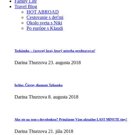
Family Life
Travel Blog
HOT ABROAD
Cestovanie s deťmi
Okolo sveta s Niki
Po európe s Klaudi
Toskánsko – čarovný kraj, ktorý netreba predstavovať
Darina Thurzova
23. augusta 2018
Ischia: Čierny diamant Talianska
Darina Thurzova
8. augusta 2018
Ako ste na tom s dovolenkou? Prinášame Vám aktuálne LAST MINUTE tipy!
Darina Thurzova
21. júla 2018