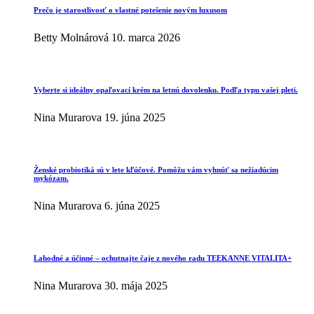
Prečo je starostlivosť o vlastné potešenie novým luxusom
Betty Molnárová
10. marca 2026
Vyberte si ideálny opaľovací krém na letnú dovolenku. Podľa typu vašej pleti.
Nina Murarova
19. júna 2025
Ženské probiotiká sú v lete kľúčové. Pomôžu vám vyhnúť sa nežiadúcim
mykózam.
Nina Murarova
6. júna 2025
Lahodné a účinné – ochutnajte čaje z nového radu TEEKANNE VITALITA+
Nina Murarova
30. mája 2025