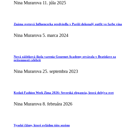
Nina Murarova
11. júla 2025
Známa svetová Influencerka predviedla v Paríži dokonalý outfit vo farbe vína
Nina Murarova
5. marca 2024
Nová zážitková škola varenia Gourmet Academy otvárala v Bratislave za
prítomnosti celebrít
Nina Murarova
25. septembra 2023
Kodaň Fashion Week Zima 2026: Severská elegancia, ktorá dobýva svet
Nina Murarova
8. februára 2026
Vysoké čižmy, ktoré ovládnu túto sezónu