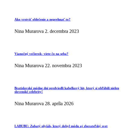
Ako vrstviť oblečenie a neprehnať to?
Nina Murarova
2. decembra 2023
Vianočný večierok- viete čo na seba?
Nina Murarova
22. novembra 2023
Bratislavské módne dni predviedli kabelkový hit, ktorý si obľúbili nielen
slovenské celebrity!
Nina Murarova
28. apríla 2026
LABUBU: Zubatý plyšák, ktorý dobyl módu aj zberateľský svet