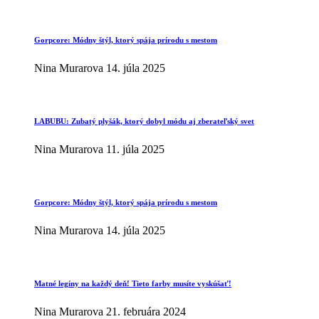
Gorpcore: Módny štýl, ktorý spája prírodu s mestom
Nina Murarova
14. júla 2025
LABUBU: Zubatý plyšák, ktorý dobyl módu aj zberateľský svet
Nina Murarova
11. júla 2025
Gorpcore: Módny štýl, ktorý spája prírodu s mestom
Nina Murarova
14. júla 2025
Matné legíny na každý deň! Tieto farby musíte vyskúšať!
Nina Murarova
21. februára 2024