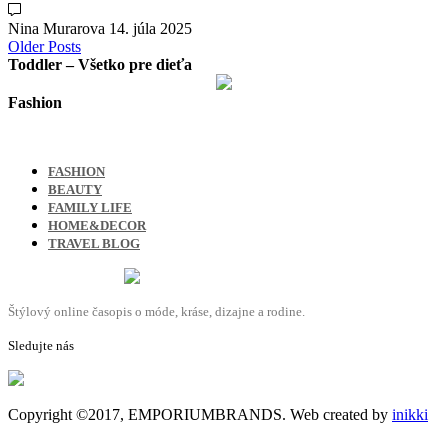
Nina Murarova
14. júla 2025
Older Posts
Toddler – Všetko pre dieťa
Fashion
FASHION
BEAUTY
FAMILY LIFE
HOME&DECOR
TRAVEL BLOG
Štýlový online časopis o móde, kráse, dizajne a rodine.
Sledujte nás
Copyright ©2017, EMPORIUMBRANDS. Web created by
inikki