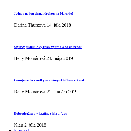
Jednou nohou doma, druhou na Malorke!
Darina Thurzova
14. júla 2018
Štýlový piknik: Aký košík vybrať a čo do neho?
Betty Molnárová
23. mája 2019
Cestujeme do exotiky so známymi influencerkami
Betty Molnárová
21. januára 2019
Dobrodružstvo v krajine ohňa a ľadu
Klau
2. júla 2018
Kontakt