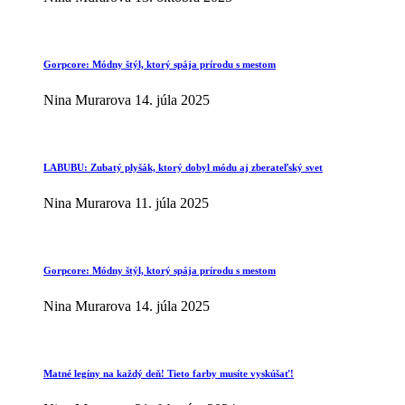
Gorpcore: Módny štýl, ktorý spája prírodu s mestom
Nina Murarova
14. júla 2025
LABUBU: Zubatý plyšák, ktorý dobyl módu aj zberateľský svet
Nina Murarova
11. júla 2025
Gorpcore: Módny štýl, ktorý spája prírodu s mestom
Nina Murarova
14. júla 2025
Matné legíny na každý deň! Tieto farby musíte vyskúšať!