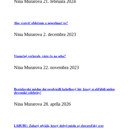
Nina Murarova
21. februára 2024
Ako vrstviť oblečenie a neprehnať to?
Nina Murarova
2. decembra 2023
Vianočný večierok- viete čo na seba?
Nina Murarova
22. novembra 2023
Bratislavské módne dni predviedli kabelkový hit, ktorý si obľúbili nielen
slovenské celebrity!
Nina Murarova
28. apríla 2026
LABUBU: Zubatý plyšák, ktorý dobyl módu aj zberateľský svet