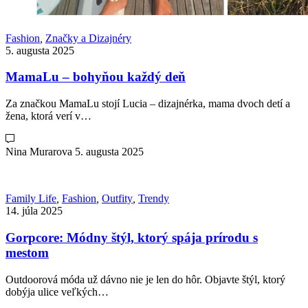
Fashion
,
Značky a Dizajnéry
5. augusta 2025
MamaLu – bohyňou každý deň
Za značkou MamaLu stojí Lucia – dizajnérka, mama dvoch detí a
žena, ktorá verí v…
Nina Murarova
5. augusta 2025
Family Life
,
Fashion
,
Outfity
,
Trendy
14. júla 2025
Gorpcore: Módny štýl, ktorý spája prírodu s
mestom
Outdoorová móda už dávno nie je len do hôr. Objavte štýl, ktorý
dobýja ulice veľkých…