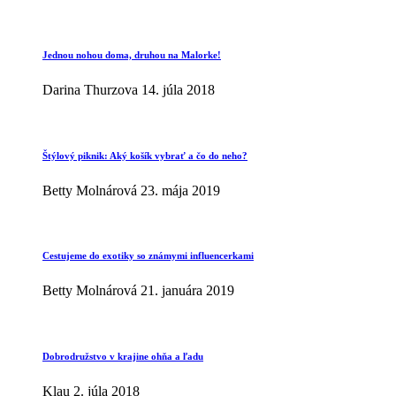
Jednou nohou doma, druhou na Malorke!
Darina Thurzova
14. júla 2018
Štýlový piknik: Aký košík vybrať a čo do neho?
Betty Molnárová
23. mája 2019
Cestujeme do exotiky so známymi influencerkami
Betty Molnárová
21. januára 2019
Dobrodružstvo v krajine ohňa a ľadu
Klau
2. júla 2018