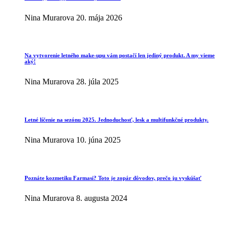
Nina Murarova
20. mája 2026
Na vytvorenie letného make-upu vám postačí len jediný produkt. A my vieme
aký!
Nina Murarova
28. júla 2025
Letné líčenie na sezónu 2025. Jednoduchosť, lesk a multifunkčné produkty.
Nina Murarova
10. júna 2025
Poznáte kozmetiku Farmasi? Toto je zopár dôvodov, prečo ju vyskúšať
Nina Murarova
8. augusta 2024