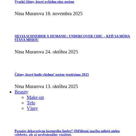
Vysoké čižmy, ktoré ovládnu túto sezónu
Nina Murarova
18. novembra 2025
SILVIA SCHNEIDER X HUMANIC: UNDERCOVER CHIC – KEĎ SA MÓDA
STÁVA MISIOU
Nina Murarova
24. októbra 2025
Čižmy, ktoré budú vládnuť sezóne jeseň/zima 2025
Nina Murarova
13. októbra 2025
Beauty
Make-up
Telo
Vlasy
Poznáte dekoratívnu kozmetiku Inglot? Obľúbenú značku milujú nielen
celebrity, ale aj profesionálny vizážisti.