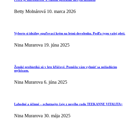
Betty Molnárová
10. marca 2026
Vyberte si ideálny opaľovací krém na letnú dovolenku. Podľa typu vašej pleti.
Nina Murarova
19. júna 2025
Ženské probiotiká sú v lete kľúčové. Pomôžu vám vyhnúť sa nežiadúcim
mykózam.
Nina Murarova
6. júna 2025
Lahodné a účinné – ochutnajte čaje z nového radu TEEKANNE VITALITA+
Nina Murarova
30. mája 2025