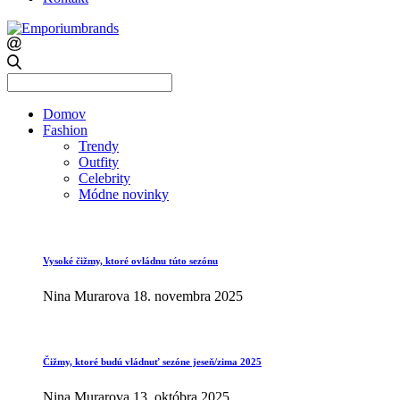
Search
for:
Domov
Fashion
Trendy
Outfity
Celebrity
Módne novinky
Vysoké čižmy, ktoré ovládnu túto sezónu
Nina Murarova
18. novembra 2025
Čižmy, ktoré budú vládnuť sezóne jeseň/zima 2025
Nina Murarova
13. októbra 2025