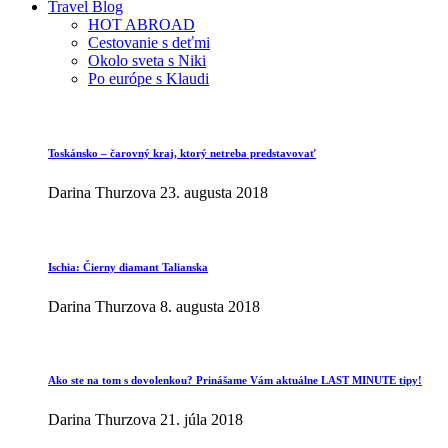
Travel Blog
HOT ABROAD
Cestovanie s deťmi
Okolo sveta s Niki
Po európe s Klaudi
Toskánsko – čarovný kraj, ktorý netreba predstavovať
Darina Thurzova
23. augusta 2018
Ischia: Čierny diamant Talianska
Darina Thurzova
8. augusta 2018
Ako ste na tom s dovolenkou? Prinášame Vám aktuálne LAST MINUTE tipy!
Darina Thurzova
21. júla 2018