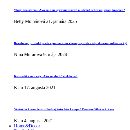
Vlasy tiež starnú: Ako sa o ne správne starať a udržať ich v najlepšej kondícii?
Betty Molnárová
21. januára 2025
Revolučný produkt proti vypadávaniu vlasov, využite rady skúsenej odborníčky!
Nina Murarova
9. mája 2024
Kozmetika na cesty: Ako sa zbaliť efektívne?
Klau
17. augusta 2021
Skutočnú krásu ženy odhalí aj toto leto kampaň Pantene Silná a krásna
Klau
4. augusta 2021
Home&Decor