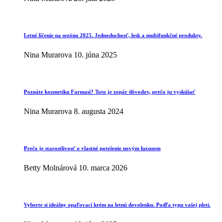
Letné líčenie na sezónu 2025. Jednoduchosť, lesk a multifunkčné produkty.
Nina Murarova
10. júna 2025
Poznáte kozmetiku Farmasi? Toto je zopár dôvodov, prečo ju vyskúšať
Nina Murarova
8. augusta 2024
Prečo je starostlivosť o vlastné potešenie novým luxusom
Betty Molnárová
10. marca 2026
Vyberte si ideálny opaľovací krém na letnú dovolenku. Podľa typu vašej pleti.