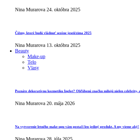
Nina Murarova
24. októbra 2025
Čižmy, ktoré budú vládnuť sezóne jeseň/zima 2025
Nina Murarova
13. októbra 2025
Beauty
Make-up
Telo
Vlasy
Poznáte dekoratívnu kozmetiku Inglot? Obľúbenú značku milujú nielen celebrity, al
Nina Murarova
20. mája 2026
Na vytvorenie letného make-upu vám postačí len jediný produkt. A my vieme aký!
Nina Murarova
28. júla 2025