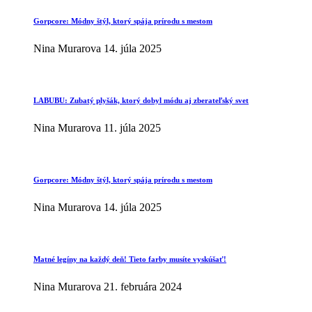
Gorpcore: Módny štýl, ktorý spája prírodu s mestom
Nina Murarova
14. júla 2025
LABUBU: Zubatý plyšák, ktorý dobyl módu aj zberateľský svet
Nina Murarova
11. júla 2025
Gorpcore: Módny štýl, ktorý spája prírodu s mestom
Nina Murarova
14. júla 2025
Matné legíny na každý deň! Tieto farby musíte vyskúšať!
Nina Murarova
21. februára 2024