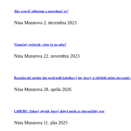
Ako vrstviť oblečenie a neprehnať to?
Nina Murarova
2. decembra 2023
Vianočný večierok- viete čo na seba?
Nina Murarova
22. novembra 2023
Bratislavské módne dni predviedli kabelkový hit, ktorý si obľúbili nielen slovenské 
Nina Murarova
28. apríla 2026
LABUBU: Zubatý plyšák, ktorý dobyl módu aj zberateľský svet
Nina Murarova
11. júla 2025