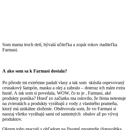
Som mama troch detí, bývalá učiteľka a zopár rokov riaditeľka
Farmasi.
A ako som sa k Farmasi dostala?
Po pôrode mi extrémne padali vlasy a tak som skúsila ospevovaný
cesnakový šampón, masku a olej a zabralo – doteraz ich mám extra
husté. A tak som si povedala, WOW, čo to je , Farmasi, aké
produkty ponúka? Hneď zo začiatku ma oslovilo, že firma netestuje
na zvieratách a produkty vyrábajú z vody z vlastného prameňa,
ktorý má unikátne zloženie. Obdivovala som, že vo Farmasi si
naozaj všetko vyrábajú sami od samotných obalov až po vývoj
produktov.
Okrem toho pracujú s ohľadom na životné prostredie (fotovoltika,