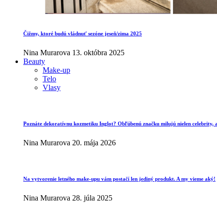
Čižmy, ktoré budú vládnuť sezóne jeseň/zima 2025
Nina Murarova
13. októbra 2025
Beauty
Make-up
Telo
Vlasy
Poznáte dekoratívnu kozmetiku Inglot? Obľúbenú značku milujú nielen celebrity, al
Nina Murarova
20. mája 2026
Na vytvorenie letného make-upu vám postačí len jediný produkt. A my vieme aký!
Nina Murarova
28. júla 2025