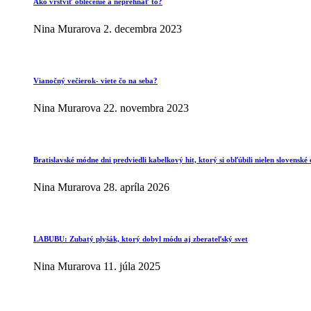
Ako vrstviť oblečenie a neprehnať to?
Nina Murarova
2. decembra 2023
Vianočný večierok- viete čo na seba?
Nina Murarova
22. novembra 2023
Bratislavské módne dni predviedli kabelkový hit, ktorý si obľúbili nielen slovenské 
Nina Murarova
28. apríla 2026
LABUBU: Zubatý plyšák, ktorý dobyl módu aj zberateľský svet
Nina Murarova
11. júla 2025