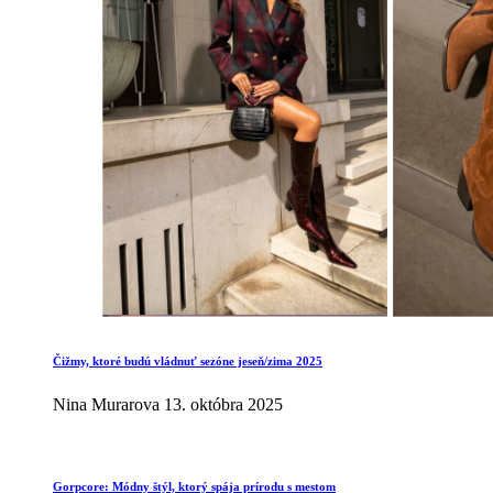
Čižmy, ktoré budú vládnuť sezóne jeseň/zima 2025
Nina Murarova
13. októbra 2025
Gorpcore: Módny štýl, ktorý spája prírodu s mestom