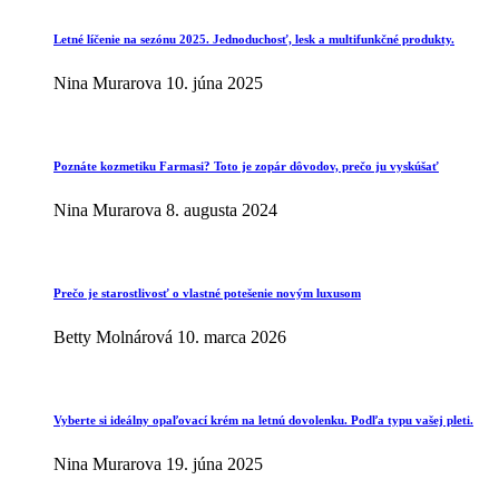
Letné líčenie na sezónu 2025. Jednoduchosť, lesk a multifunkčné produkty.
Nina Murarova
10. júna 2025
Poznáte kozmetiku Farmasi? Toto je zopár dôvodov, prečo ju vyskúšať
Nina Murarova
8. augusta 2024
Prečo je starostlivosť o vlastné potešenie novým luxusom
Betty Molnárová
10. marca 2026
Vyberte si ideálny opaľovací krém na letnú dovolenku. Podľa typu vašej pleti.
Nina Murarova
19. júna 2025