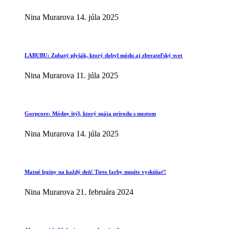
Nina Murarova
14. júla 2025
LABUBU: Zubatý plyšák, ktorý dobyl módu aj zberateľský svet
Nina Murarova
11. júla 2025
Gorpcore: Módny štýl, ktorý spája prírodu s mestom
Nina Murarova
14. júla 2025
Matné legíny na každý deň! Tieto farby musíte vyskúšať!
Nina Murarova
21. februára 2024