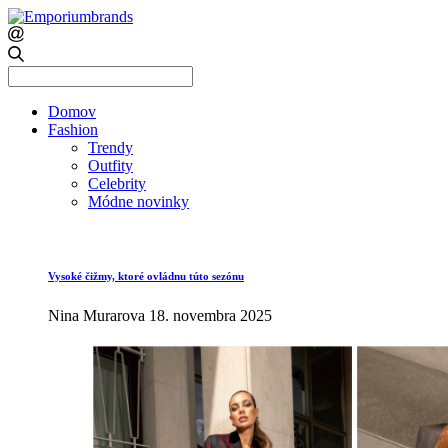
Search
for:
Domov
Fashion
Trendy
Outfity
Celebrity
Módne novinky
Vysoké čižmy, ktoré ovládnu túto sezónu
Nina Murarova
18. novembra 2025