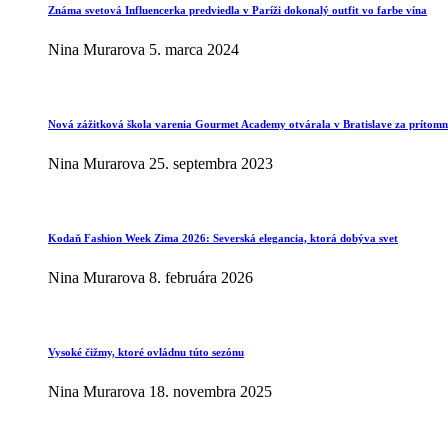
Známa svetová Influencerka predviedla v Paríži dokonalý outfit vo farbe vína
Nina Murarova
5. marca 2024
Nová zážitková škola varenia Gourmet Academy otvárala v Bratislave za prítomno
Nina Murarova
25. septembra 2023
Kodaň Fashion Week Zima 2026: Severská elegancia, ktorá dobýva svet
Nina Murarova
8. februára 2026
Vysoké čižmy, ktoré ovládnu túto sezónu
Nina Murarova
18. novembra 2025