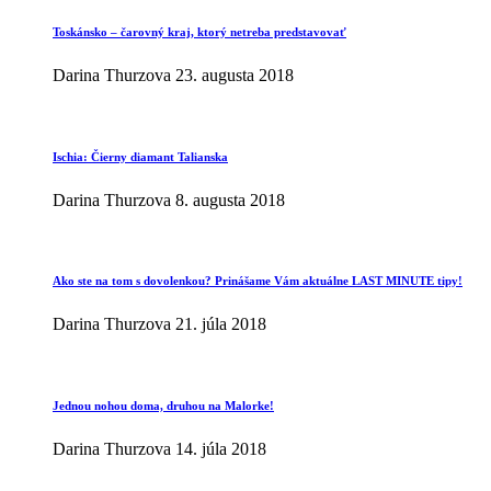
Toskánsko – čarovný kraj, ktorý netreba predstavovať
Darina Thurzova
23. augusta 2018
Ischia: Čierny diamant Talianska
Darina Thurzova
8. augusta 2018
Ako ste na tom s dovolenkou? Prinášame Vám aktuálne LAST MINUTE tipy!
Darina Thurzova
21. júla 2018
Jednou nohou doma, druhou na Malorke!
Darina Thurzova
14. júla 2018