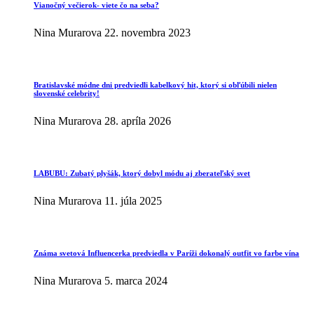
Vianočný večierok- viete čo na seba?
Nina Murarova
22. novembra 2023
Bratislavské módne dni predviedli kabelkový hit, ktorý si obľúbili nielen
slovenské celebrity!
Nina Murarova
28. apríla 2026
LABUBU: Zubatý plyšák, ktorý dobyl módu aj zberateľský svet
Nina Murarova
11. júla 2025
Známa svetová Influencerka predviedla v Paríži dokonalý outfit vo farbe vína
Nina Murarova
5. marca 2024