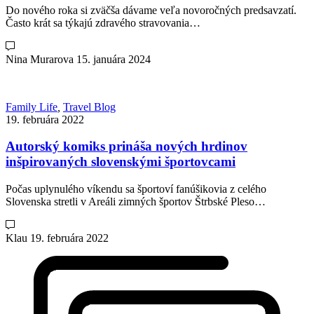
Do nového roka si zväčša dávame veľa novoročných predsavzatí.
Často krát sa týkajú zdravého stravovania…
Nina Murarova
15. januára 2024
Family Life
,
Travel Blog
19. februára 2022
Autorský komiks prináša nových hrdinov
inšpirovaných slovenskými športovcami
Počas uplynulého víkendu sa športoví fanúšikovia z celého
Slovenska stretli v Areáli zimných športov Štrbské Pleso…
Klau
19. februára 2022