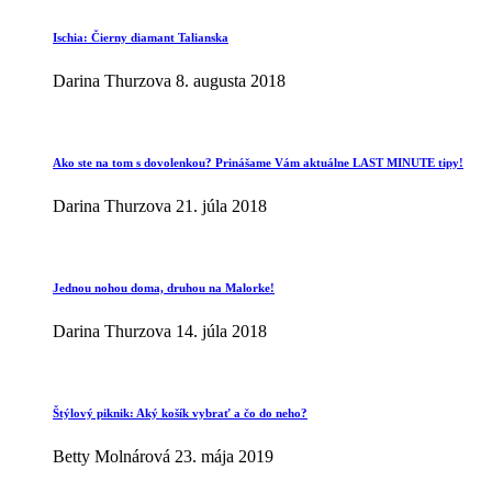
Ischia: Čierny diamant Talianska
Darina Thurzova
8. augusta 2018
Ako ste na tom s dovolenkou? Prinášame Vám aktuálne LAST MINUTE tipy!
Darina Thurzova
21. júla 2018
Jednou nohou doma, druhou na Malorke!
Darina Thurzova
14. júla 2018
Štýlový piknik: Aký košík vybrať a čo do neho?
Betty Molnárová
23. mája 2019