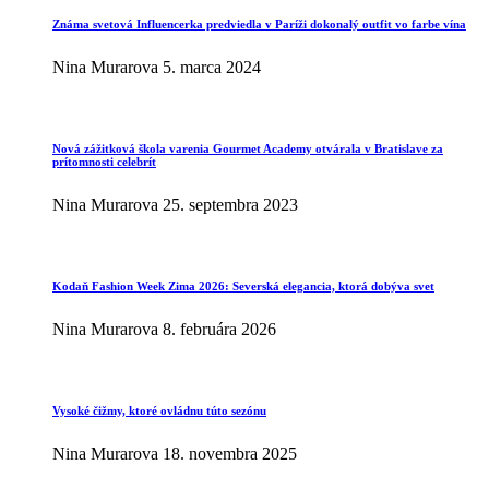
Známa svetová Influencerka predviedla v Paríži dokonalý outfit vo farbe vína
Nina Murarova
5. marca 2024
Nová zážitková škola varenia Gourmet Academy otvárala v Bratislave za
prítomnosti celebrít
Nina Murarova
25. septembra 2023
Kodaň Fashion Week Zima 2026: Severská elegancia, ktorá dobýva svet
Nina Murarova
8. februára 2026
Vysoké čižmy, ktoré ovládnu túto sezónu
Nina Murarova
18. novembra 2025