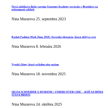
Nová zážitková škola varenia Gourmet Academy otvárala v Bratislave za
prítomnosti celebrít
Nina Murarova
25. septembra 2023
Kodaň Fashion Week Zima 2026: Severská elegancia, ktorá dobýva svet
Nina Murarova
8. februára 2026
Vysoké čižmy, ktoré ovládnu túto sezónu
Nina Murarova
18. novembra 2025
SILVIA SCHNEIDER X HUMANIC: UNDERCOVER CHIC – KEĎ SA MÓDA
STÁVA MISIOU
Nina Murarova
24. októbra 2025