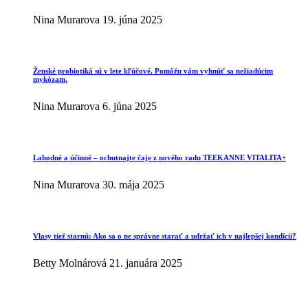
Nina Murarova
19. júna 2025
Ženské probiotiká sú v lete kľúčové. Pomôžu vám vyhnúť sa nežiadúcim
mykózam.
Nina Murarova
6. júna 2025
Lahodné a účinné – ochutnajte čaje z nového radu TEEKANNE VITALITA+
Nina Murarova
30. mája 2025
Vlasy tiež starnú: Ako sa o ne správne starať a udržať ich v najlepšej kondícii?
Betty Molnárová
21. januára 2025