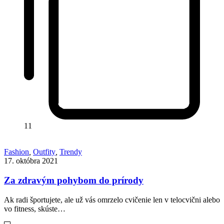
11
Fashion
,
Outfity
,
Trendy
17. októbra 2021
Za zdravým pohybom do prírody
Ak radi športujete, ale už vás omrzelo cvičenie len v telocvični alebo
vo fitness, skúste…