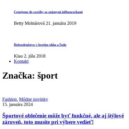
Cestujeme do exotiky so známymi influencerkami
Betty Molnárová
21. januára 2019
Dobrodružstvo v krajine ohňa a ľadu
Klau
2. júla 2018
Kontakt
Značka:
šport
Fashion
,
Módne novinky
15. januára 2024
Športové oblečenie môže byť funkčné, ale aj štýlové
zároveň, toto musíte pri výbere vedieť!