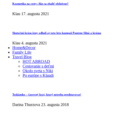
Kozmetika na cesty: Ako sa zbaliť efektívne?
Klau
17. augusta 2021
Skutočnú krásu ženy odhalí aj toto leto kampaň Pantene Silná a krásna
Klau
4. augusta 2021
Home&Decor
Family Life
Travel Blog
HOT ABROAD
Cestovanie s deťmi
Okolo sveta s Niki
Po európe s Klaudi
Toskánsko – čarovný kraj, ktorý netreba predstavovať
Darina Thurzova
23. augusta 2018