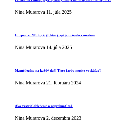
Nina Murarova
11. júla 2025
Gorpcore: Módny štýl, ktorý spája prírodu s mestom
Nina Murarova
14. júla 2025
Matné legíny na každý deň! Tieto farby musíte vyskúšať!
Nina Murarova
21. februára 2024
Ako vrstviť oblečenie a neprehnať to?
Nina Murarova
2. decembra 2023