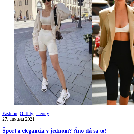
Fashion
,
Outfity
,
Trendy
27. augusta 2021
Šport a elegancia v jednom? Áno dá sa to!