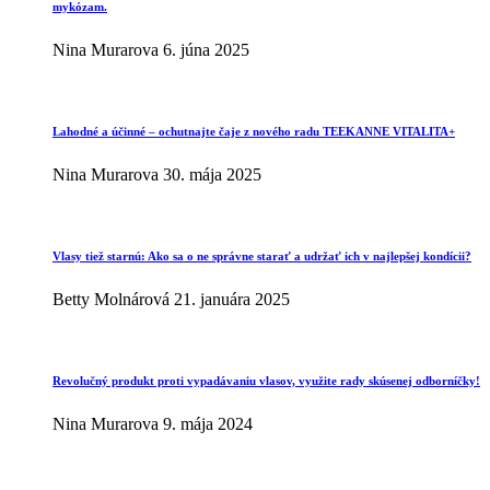
mykózam.
Nina Murarova
6. júna 2025
Lahodné a účinné – ochutnajte čaje z nového radu TEEKANNE VITALITA+
Nina Murarova
30. mája 2025
Vlasy tiež starnú: Ako sa o ne správne starať a udržať ich v najlepšej kondícii?
Betty Molnárová
21. januára 2025
Revolučný produkt proti vypadávaniu vlasov, využite rady skúsenej odborníčky!
Nina Murarova
9. mája 2024