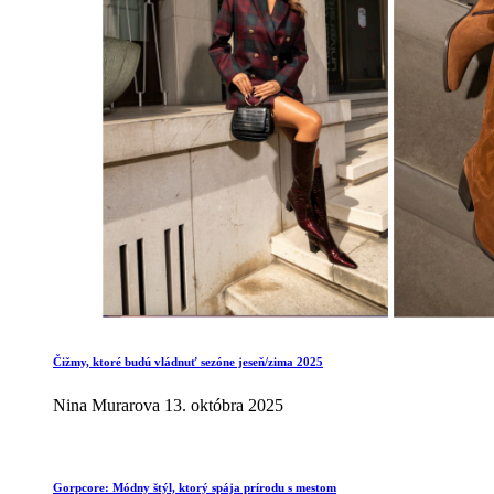
Čižmy, ktoré budú vládnuť sezóne jeseň/zima 2025
Nina Murarova
13. októbra 2025
Gorpcore: Módny štýl, ktorý spája prírodu s mestom