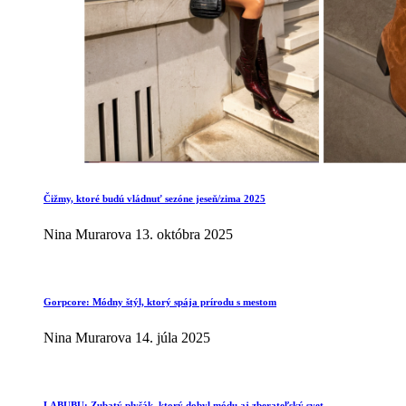
Čižmy, ktoré budú vládnuť sezóne jeseň/zima 2025
Nina Murarova
13. októbra 2025
Gorpcore: Módny štýl, ktorý spája prírodu s mestom
Nina Murarova
14. júla 2025
LABUBU: Zubatý plyšák, ktorý dobyl módu aj zberateľský svet