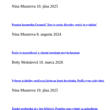
Nina Murarova
10. júna 2025
Poznáte kozmetiku Farmasi? Toto je zopár dôvodov, prečo ju vyskúšať
Nina Murarova
8. augusta 2024
Prečo je starostlivosť o vlastné potešenie novým luxusom
Betty Molnárová
10. marca 2026
Vyberte si ideálny opaľovací krém na letnú dovolenku. Podľa typu vašej pleti.
Nina Murarova
19. júna 2025
Ženské probiotiká sú v lete kľúčové. Pomôžu vám vyhnúť sa nežiadúcim