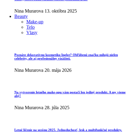
Nina Murarova
13. októbra 2025
Beauty
Make-up
Telo
Vlasy
Poznáte dekoratívnu kozmetiku Inglot? Obľúbenú značku milujú nielen
celebrity, ale aj profesionálny vizážisti.
Nina Murarova
20. mája 2026
Na vytvorenie letného make-upu vám postačí len jediný produkt. A my vieme
aký!
Nina Murarova
28. júla 2025
Letné líčenie na sezónu 2025. Jednoduchosť, lesk a multifunkčné produkty.