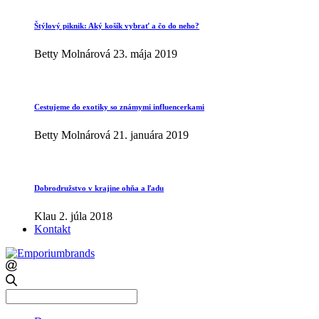
Štýlový piknik: Aký košík vybrať a čo do neho?
Betty Molnárová
23. mája 2019
Cestujeme do exotiky so známymi influencerkami
Betty Molnárová
21. januára 2019
Dobrodružstvo v krajine ohňa a ľadu
Klau
2. júla 2018
Kontakt
Search
for: