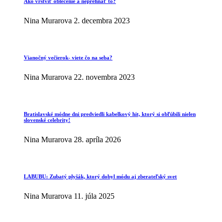
Ako vrstviť oblečenie a neprehnať to?
Nina Murarova
2. decembra 2023
Vianočný večierok- viete čo na seba?
Nina Murarova
22. novembra 2023
Bratislavské módne dni predviedli kabelkový hit, ktorý si obľúbili nielen
slovenské celebrity!
Nina Murarova
28. apríla 2026
LABUBU: Zubatý plyšák, ktorý dobyl módu aj zberateľský svet
Nina Murarova
11. júla 2025