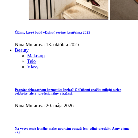
Čižmy, ktoré budú vládnuť sezóne jeseň/zima 2025
Nina Murarova
13. októbra 2025
Beauty
Make-up
Telo
Vlasy
Poznáte dekoratívnu kozmetiku Inglot? Obľúbenú značku milujú nielen
celebrity, ale aj profesionálny vizážisti.
Nina Murarova
20. mája 2026
Na vytvorenie letného make-upu vám postačí len jediný produkt. A my vieme
aký!