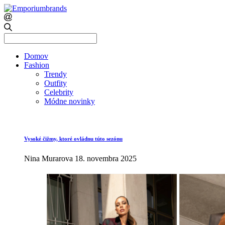
Search
for:
Domov
Fashion
Trendy
Outfity
Celebrity
Módne novinky
Vysoké čižmy, ktoré ovládnu túto sezónu
Nina Murarova
18. novembra 2025