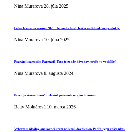
Nina Murarova
28. júla 2025
Letné líčenie na sezónu 2025. Jednoduchosť, lesk a multifunkčné produkty.
Nina Murarova
10. júna 2025
Poznáte kozmetiku Farmasi? Toto je zopár dôvodov, prečo ju vyskúšať
Nina Murarova
8. augusta 2024
Prečo je starostlivosť o vlastné potešenie novým luxusom
Betty Molnárová
10. marca 2026
Vyberte si ideálny opaľovací krém na letnú dovolenku. Podľa typu vašej pleti.