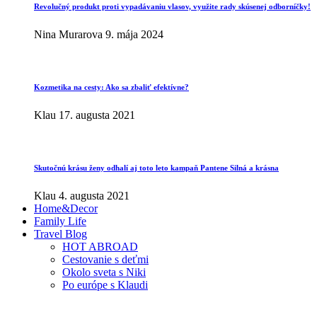
Revolučný produkt proti vypadávaniu vlasov, využite rady skúsenej odborníčky!
Nina Murarova
9. mája 2024
Kozmetika na cesty: Ako sa zbaliť efektívne?
Klau
17. augusta 2021
Skutočnú krásu ženy odhalí aj toto leto kampaň Pantene Silná a krásna
Klau
4. augusta 2021
Home&Decor
Family Life
Travel Blog
HOT ABROAD
Cestovanie s deťmi
Okolo sveta s Niki
Po európe s Klaudi