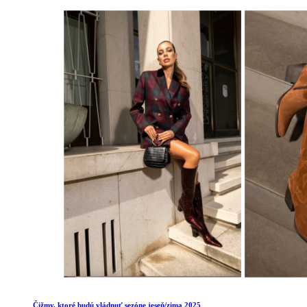
Čižmy, ktoré budú vládnuť sezóne jeseň/zima 2025