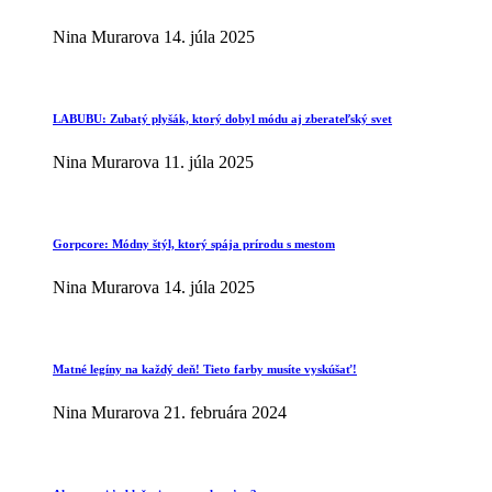
Nina Murarova
14. júla 2025
LABUBU: Zubatý plyšák, ktorý dobyl módu aj zberateľský svet
Nina Murarova
11. júla 2025
Gorpcore: Módny štýl, ktorý spája prírodu s mestom
Nina Murarova
14. júla 2025
Matné legíny na každý deň! Tieto farby musíte vyskúšať!
Nina Murarova
21. februára 2024