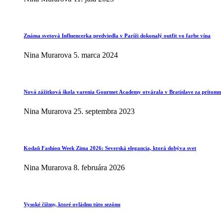
Známa svetová Influencerka predviedla v Paríži dokonalý outfit vo farbe vína
Nina Murarova
5. marca 2024
Nová zážitková škola varenia Gourmet Academy otvárala v Bratislave za prítomno
Nina Murarova
25. septembra 2023
Kodaň Fashion Week Zima 2026: Severská elegancia, ktorá dobýva svet
Nina Murarova
8. februára 2026
Vysoké čižmy, ktoré ovládnu túto sezónu