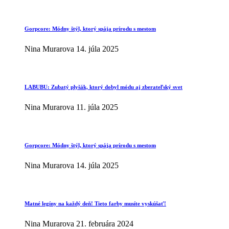
Gorpcore: Módny štýl, ktorý spája prírodu s mestom
Nina Murarova
14. júla 2025
LABUBU: Zubatý plyšák, ktorý dobyl módu aj zberateľský svet
Nina Murarova
11. júla 2025
Gorpcore: Módny štýl, ktorý spája prírodu s mestom
Nina Murarova
14. júla 2025
Matné legíny na každý deň! Tieto farby musíte vyskúšať!
Nina Murarova
21. februára 2024