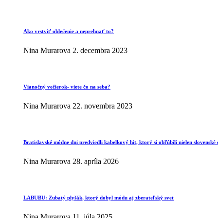
Ako vrstviť oblečenie a neprehnať to?
Nina Murarova
2. decembra 2023
Vianočný večierok- viete čo na seba?
Nina Murarova
22. novembra 2023
Bratislavské módne dni predviedli kabelkový hit, ktorý si obľúbili nielen slovenské 
Nina Murarova
28. apríla 2026
LABUBU: Zubatý plyšák, ktorý dobyl módu aj zberateľský svet
Nina Murarova
11. júla 2025