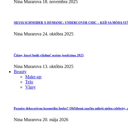
Nina Murarova
18. novembra 2025
SILVIA SCHNEIDER X HUMANIC: UNDERCOVER CHIC – KEĎ SA MÓDA ST
Nina Murarova
24. októbra 2025
Čižmy, ktoré budú vládnuť sezóne jeseň/zima 2025
Nina Murarova
13. októbra 2025
Beauty
Make-up
Telo
Vlasy
Poznáte dekoratívnu kozmetiku Inglot? Obľúbenú značku milujú nielen celebrity, al
Nina Murarova
20. mája 2026