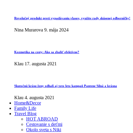
Revolučný produkt proti vypadávaniu vlasov, využite rady skúsenej odborníčky!
Nina Murarova
9. mája 2024
Kozmetika na cesty: Ako sa zbaliť efektívne?
Klau
17. augusta 2021
Skutočnú krásu ženy odhalí aj toto leto kampaň Pantene Silná a krásna
Klau
4. augusta 2021
Home&Decor
Family Life
Travel Blog
HOT ABROAD
Cestovanie s deťmi
Okolo sveta s Niki