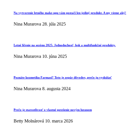
Na vytvorenie letného make-upu vám postačí len jediný produkt. A my vieme aký!
Nina Murarova
28. júla 2025
Letné líčenie na sezónu 2025. Jednoduchosť, lesk a multifunkčné produkty.
Nina Murarova
10. júna 2025
Poznáte kozmetiku Farmasi? Toto je zopár dôvodov, prečo ju vyskúšať
Nina Murarova
8. augusta 2024
Prečo je starostlivosť o vlastné potešenie novým luxusom
Betty Molnárová
10. marca 2026