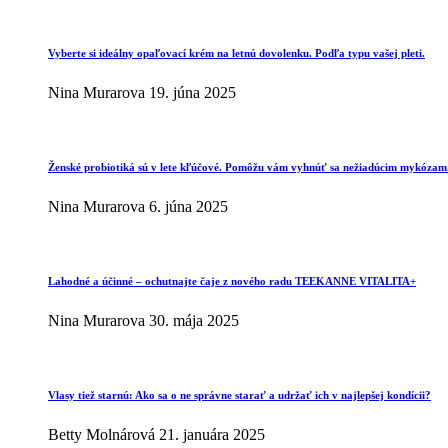
Vyberte si ideálny opaľovací krém na letnú dovolenku. Podľa typu vašej pleti.
Nina Murarova
19. júna 2025
Ženské probiotiká sú v lete kľúčové. Pomôžu vám vyhnúť sa nežiadúcim mykózam
Nina Murarova
6. júna 2025
Lahodné a účinné – ochutnajte čaje z nového radu TEEKANNE VITALITA+
Nina Murarova
30. mája 2025
Vlasy tiež starnú: Ako sa o ne správne starať a udržať ich v najlepšej kondícii?
Betty Molnárová
21. januára 2025