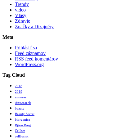
Trendy
video
Vlasy
Zdravie
Značky a Dizajnéry
Meta
Prihlásiť sa
Feed záznamov
RSS feed komentárov
WordPress.org
Tag Cloud
2018
2019
answear
Answear.sk
beauty
Beauty Secret
biorganica
Björn Borg
Cellbes
cellbes.sk