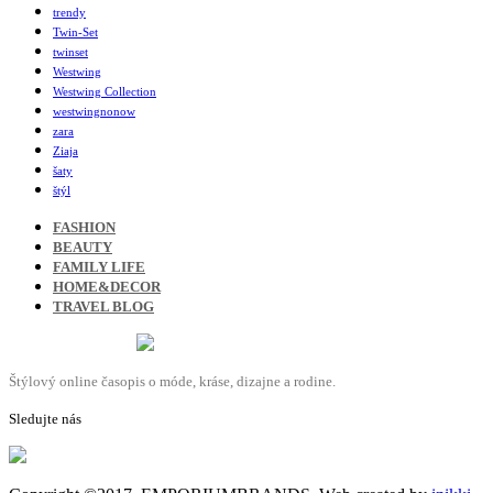
trendy
Twin-Set
twinset
Westwing
Westwing Collection
westwingnonow
zara
Ziaja
šaty
štýl
FASHION
BEAUTY
FAMILY LIFE
HOME&DECOR
TRAVEL BLOG
Štýlový online časopis o móde, kráse, dizajne a rodine.
Sledujte nás