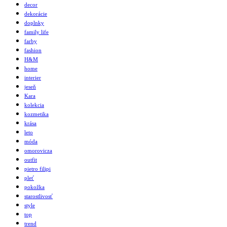
decor
dekorácie
doplnky
family life
farby
fashion
H&M
home
interier
jeseň
Kara
kolekcia
kozmetika
krása
leto
móda
omorovicza
outfit
pietro filipi
pleť
pokožka
starostlivosť
style
top
trend