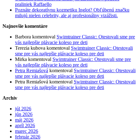
praliniek Raffaello
Poznáte dekoratívnu kozmetiku Inglot? Obľúbenú značku
milujú nielen celebrity, ale aj profesionálny vizážisti.
Najnovšie komentáre
Barbora
komentoval
Swimtrainer Classic: Otestovali sme pre
vás najlepšie plávacie koleso pre deti
Terezia kubova
komentoval
Swimtrainer Classic: Otestovali
sme pre vás najlepšie plávacie koleso pre deti
Mirka
komentoval
Swimtrainer Classic: Otestovali sme pre
vás najlepšie plávacie koleso pre deti
Petra Remiašová
komentoval
Swimtrainer Classic: Otestovali
sme pre vás najlepšie plávacie koleso pre deti
Petra Remiašová
komentoval
Swimtrainer Classic: Otestovali
sme pre vás najlepšie plávacie koleso pre deti
Archív
júl 2026
jún 2026
máj 2026
apríl 2026
marec 2026
február 2026