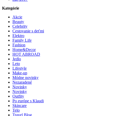
Kategórie
Akcie
Beauty
Celebrity
Cestovanie s deťmi
Elektro
Family Life
Fashion
Home&Decor
HOT ABROAD
Jedlo
Leto
Lifestyle
Make-up
Módne novinky
Nezaradené
Novinky
Novinky
Outfity
Po európe s Klaudi
Skincare
Telo
Travel Blog