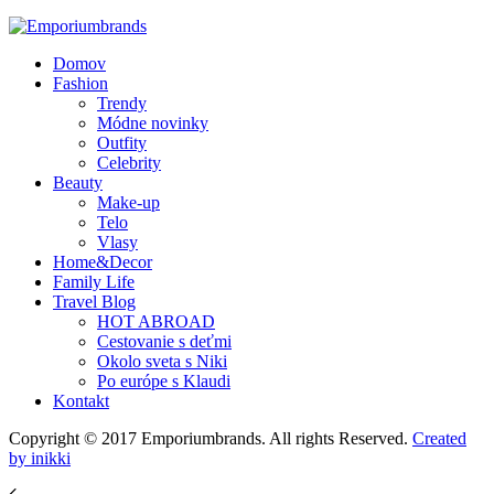
Domov
Fashion
Trendy
Módne novinky
Outfity
Celebrity
Beauty
Make-up
Telo
Vlasy
Home&Decor
Family Life
Travel Blog
HOT ABROAD
Cestovanie s deťmi
Okolo sveta s Niki
Po európe s Klaudi
Kontakt
Copyright © 2017 Emporiumbrands. All rights Reserved.
Created
by inikki