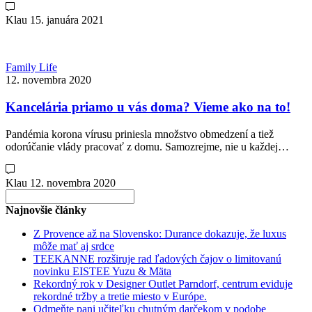
Klau
15. januára 2021
Family Life
12. novembra 2020
Kancelária priamo u vás doma? Vieme ako na to!
Pandémia korona vírusu priniesla množstvo obmedzení a tiež
odorúčanie vlády pracovať z domu. Samozrejme, nie u každej…
Klau
12. novembra 2020
Search
for:
Najnovšie články
Z Provence až na Slovensko: Durance dokazuje, že luxus
môže mať aj srdce
TEEKANNE rozširuje rad ľadových čajov o limitovanú
novinku EISTEE Yuzu & Mäta
Rekordný rok v Designer Outlet Parndorf, centrum eviduje
rekordné tržby a tretie miesto v Európe.
Odmeňte pani učiteľku chutným darčekom v podobe