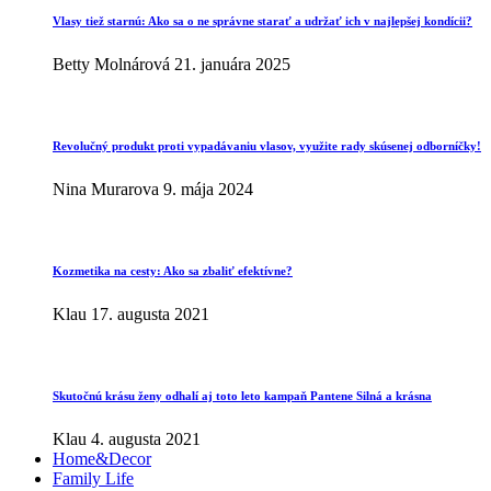
Vlasy tiež starnú: Ako sa o ne správne starať a udržať ich v najlepšej kondícii?
Betty Molnárová
21. januára 2025
Revolučný produkt proti vypadávaniu vlasov, využite rady skúsenej odborníčky!
Nina Murarova
9. mája 2024
Kozmetika na cesty: Ako sa zbaliť efektívne?
Klau
17. augusta 2021
Skutočnú krásu ženy odhalí aj toto leto kampaň Pantene Silná a krásna
Klau
4. augusta 2021
Home&Decor
Family Life