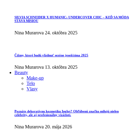
SILVIA SCHNEIDER X HUMANIC: UNDERCOVER CHIC – KEĎ SA MÓDA
STÁVA MISIOU
Nina Murarova
24. októbra 2025
Čižmy, ktoré budú vládnuť sezóne jeseň/zima 2025
Nina Murarova
13. októbra 2025
Beauty
Make-up
Telo
Vlasy
Poznáte dekoratívnu kozmetiku Inglot? Obľúbenú značku milujú nielen
celebrity, ale aj profesionálny vizážisti.
Nina Murarova
20. mája 2026