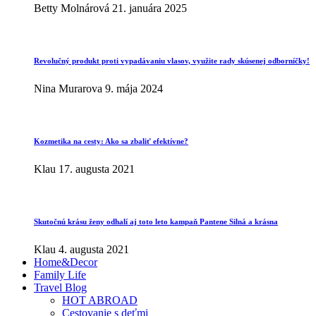
Betty Molnárová
21. januára 2025
Revolučný produkt proti vypadávaniu vlasov, využite rady skúsenej odborníčky!
Nina Murarova
9. mája 2024
Kozmetika na cesty: Ako sa zbaliť efektívne?
Klau
17. augusta 2021
Skutočnú krásu ženy odhalí aj toto leto kampaň Pantene Silná a krásna
Klau
4. augusta 2021
Home&Decor
Family Life
Travel Blog
HOT ABROAD
Cestovanie s deťmi