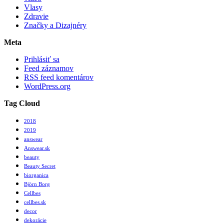
Vlasy
Zdravie
Značky a Dizajnéry
Meta
Prihlásiť sa
Feed záznamov
RSS feed komentárov
WordPress.org
Tag Cloud
2018
2019
answear
Answear.sk
beauty
Beauty Secret
biorganica
Björn Borg
Cellbes
cellbes.sk
decor
dekorácie