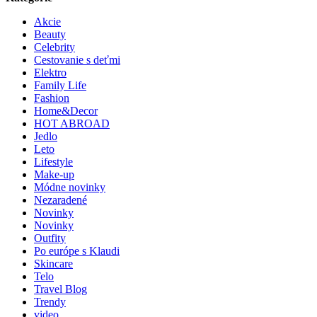
Akcie
Beauty
Celebrity
Cestovanie s deťmi
Elektro
Family Life
Fashion
Home&Decor
HOT ABROAD
Jedlo
Leto
Lifestyle
Make-up
Módne novinky
Nezaradené
Novinky
Novinky
Outfity
Po európe s Klaudi
Skincare
Telo
Travel Blog
Trendy
video