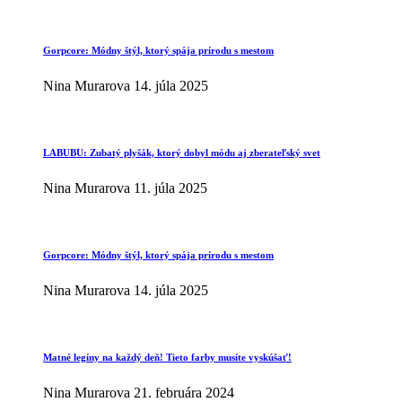
Gorpcore: Módny štýl, ktorý spája prírodu s mestom
Nina Murarova
14. júla 2025
LABUBU: Zubatý plyšák, ktorý dobyl módu aj zberateľský svet
Nina Murarova
11. júla 2025
Gorpcore: Módny štýl, ktorý spája prírodu s mestom
Nina Murarova
14. júla 2025
Matné legíny na každý deň! Tieto farby musíte vyskúšať!
Nina Murarova
21. februára 2024