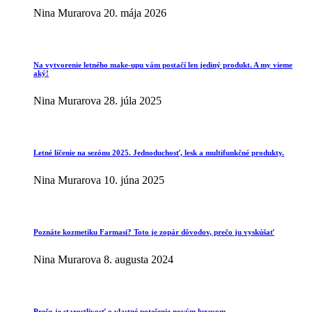
Nina Murarova
20. mája 2026
Na vytvorenie letného make-upu vám postačí len jediný produkt. A my vieme
aký!
Nina Murarova
28. júla 2025
Letné líčenie na sezónu 2025. Jednoduchosť, lesk a multifunkčné produkty.
Nina Murarova
10. júna 2025
Poznáte kozmetiku Farmasi? Toto je zopár dôvodov, prečo ju vyskúšať
Nina Murarova
8. augusta 2024
Prečo je starostlivosť o vlastné potešenie novým luxusom