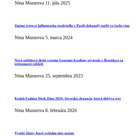
Nina Murarova
11. júla 2025
Známa svetová Influencerka predviedla v Paríži dokonalý outfit vo farbe vína
Nina Murarova
5. marca 2024
Nová zážitková škola varenia Gourmet Academy otvárala v Bratislave za
prítomnosti celebrít
Nina Murarova
25. septembra 2023
Kodaň Fashion Week Zima 2026: Severská elegancia, ktorá dobýva svet
Nina Murarova
8. februára 2026
Vysoké čižmy, ktoré ovládnu túto sezónu