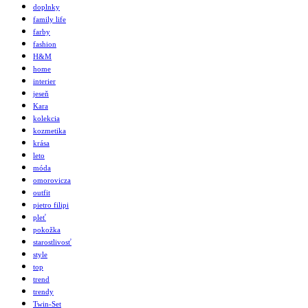
doplnky
family life
farby
fashion
H&M
home
interier
jeseň
Kara
kolekcia
kozmetika
krása
leto
móda
omorovicza
outfit
pietro filipi
pleť
pokožka
starostlivosť
style
top
trend
trendy
Twin-Set