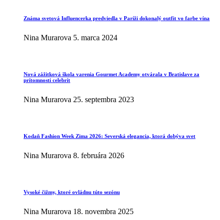
Známa svetová Influencerka predviedla v Paríži dokonalý outfit vo farbe vína
Nina Murarova
5. marca 2024
Nová zážitková škola varenia Gourmet Academy otvárala v Bratislave za
prítomnosti celebrít
Nina Murarova
25. septembra 2023
Kodaň Fashion Week Zima 2026: Severská elegancia, ktorá dobýva svet
Nina Murarova
8. februára 2026
Vysoké čižmy, ktoré ovládnu túto sezónu
Nina Murarova
18. novembra 2025