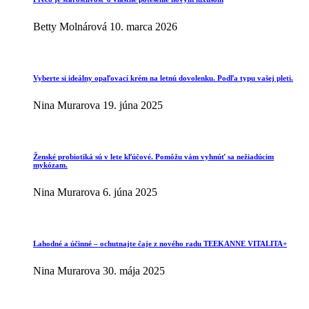
Betty Molnárová
10. marca 2026
Vyberte si ideálny opaľovací krém na letnú dovolenku. Podľa typu vašej pleti.
Nina Murarova
19. júna 2025
Ženské probiotiká sú v lete kľúčové. Pomôžu vám vyhnúť sa nežiadúcim
mykózam.
Nina Murarova
6. júna 2025
Lahodné a účinné – ochutnajte čaje z nového radu TEEKANNE VITALITA+
Nina Murarova
30. mája 2025