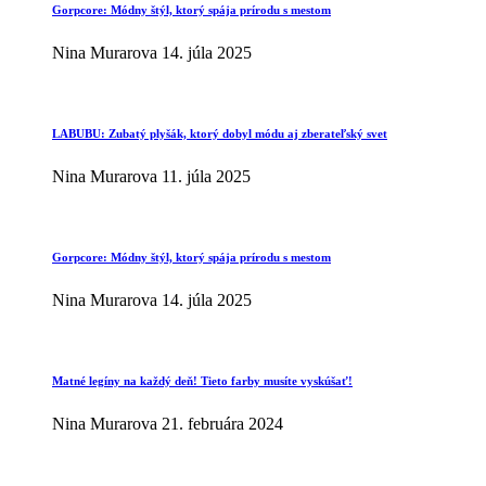
Gorpcore: Módny štýl, ktorý spája prírodu s mestom
Nina Murarova
14. júla 2025
LABUBU: Zubatý plyšák, ktorý dobyl módu aj zberateľský svet
Nina Murarova
11. júla 2025
Gorpcore: Módny štýl, ktorý spája prírodu s mestom
Nina Murarova
14. júla 2025
Matné legíny na každý deň! Tieto farby musíte vyskúšať!
Nina Murarova
21. februára 2024