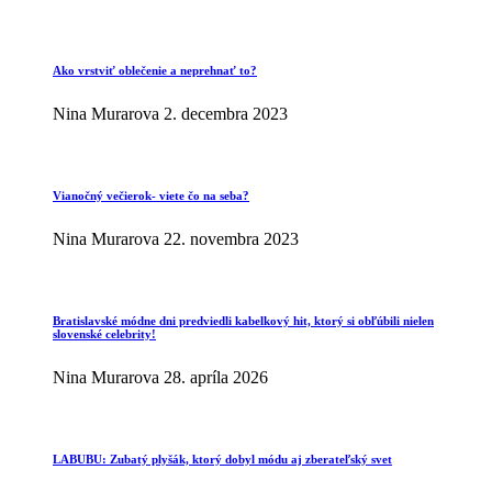
Ako vrstviť oblečenie a neprehnať to?
Nina Murarova
2. decembra 2023
Vianočný večierok- viete čo na seba?
Nina Murarova
22. novembra 2023
Bratislavské módne dni predviedli kabelkový hit, ktorý si obľúbili nielen
slovenské celebrity!
Nina Murarova
28. apríla 2026
LABUBU: Zubatý plyšák, ktorý dobyl módu aj zberateľský svet