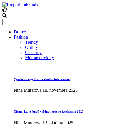
Search
for:
Domov
Fashion
Trendy
Outfity
Celebrity
Módne novinky
Vysoké čižmy, ktoré ovládnu túto sezónu
Nina Murarova
18. novembra 2025
Čižmy, ktoré budú vládnuť sezóne jeseň/zima 2025
Nina Murarova
13. októbra 2025