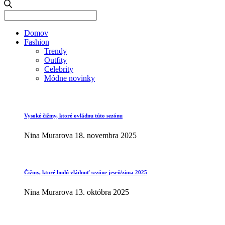
Search
for:
Domov
Fashion
Trendy
Outfity
Celebrity
Módne novinky
Vysoké čižmy, ktoré ovládnu túto sezónu
Nina Murarova
18. novembra 2025
Čižmy, ktoré budú vládnuť sezóne jeseň/zima 2025
Nina Murarova
13. októbra 2025