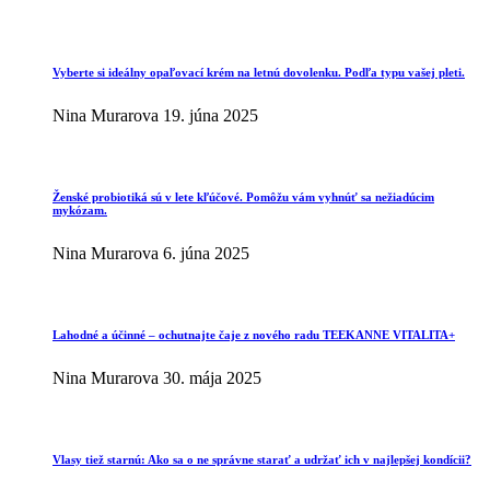
Vyberte si ideálny opaľovací krém na letnú dovolenku. Podľa typu vašej pleti.
Nina Murarova
19. júna 2025
Ženské probiotiká sú v lete kľúčové. Pomôžu vám vyhnúť sa nežiadúcim
mykózam.
Nina Murarova
6. júna 2025
Lahodné a účinné – ochutnajte čaje z nového radu TEEKANNE VITALITA+
Nina Murarova
30. mája 2025
Vlasy tiež starnú: Ako sa o ne správne starať a udržať ich v najlepšej kondícii?