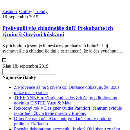
Fashion
,
Outfity
,
Trendy
18. septembra 2019
Prekvapili vás chladnejšie dni? Prekabáťte ich
týmito štýlovými kúskami
S príchodom jesenných mesiacov prichádzajú bohužiaľ aj
sychravejšie a chladnejšie dni a to znamená, že je čas vytiahnuť…
Klau
18. septembra 2019
Search
for:
Najnovšie články
Z Provence až na Slovensko: Durance dokazuje, že luxus
môže mať aj srdce
TEEKANNE rozširuje rad ľadových čajov o limitovanú
novinku EISTEE Yuzu & Mäta
Rekordný rok v Designer Outlet Parndorf, centrum eviduje
rekordné tržby a tretie miesto v Európe.
Odmeňte pani učiteľku chutným darčekom v podobe
praliniek Raffaello
Poznáte dekoratívnu kozmetiku Inglot? Obľúbenú značku