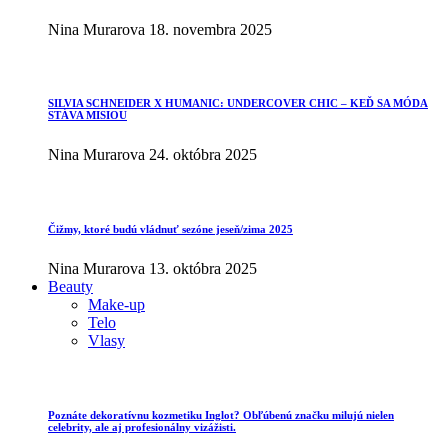
Nina Murarova
18. novembra 2025
SILVIA SCHNEIDER X HUMANIC: UNDERCOVER CHIC – KEĎ SA MÓDA
STÁVA MISIOU
Nina Murarova
24. októbra 2025
Čižmy, ktoré budú vládnuť sezóne jeseň/zima 2025
Nina Murarova
13. októbra 2025
Beauty
Make-up
Telo
Vlasy
Poznáte dekoratívnu kozmetiku Inglot? Obľúbenú značku milujú nielen
celebrity, ale aj profesionálny vizážisti.