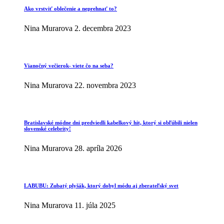
Ako vrstviť oblečenie a neprehnať to?
Nina Murarova
2. decembra 2023
Vianočný večierok- viete čo na seba?
Nina Murarova
22. novembra 2023
Bratislavské módne dni predviedli kabelkový hit, ktorý si obľúbili nielen
slovenské celebrity!
Nina Murarova
28. apríla 2026
LABUBU: Zubatý plyšák, ktorý dobyl módu aj zberateľský svet
Nina Murarova
11. júla 2025