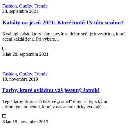
Fashion
,
Outfity
,
Trendy
28. septembra 2021
Kabáty na jeseň 2021: Ktoré budú IN túto sezónu?
Kvalitný kabát, ktorý nám navyše aj dobre sedí je investíciou, ktorú
ocení každá žena. Pri výbere…
Klau
28. septembra 2021
Fashion
,
Outfity
,
Trendy
18. novembra 2019
Farby, ktoré ovládnu váš jesenný šatník!
Teplé farby škorice či béžové „camel“ tóny sú typickými
prírodnými odtieňmi, ktoré v nás automaticky evokujú…
Klau
18. novembra 2019