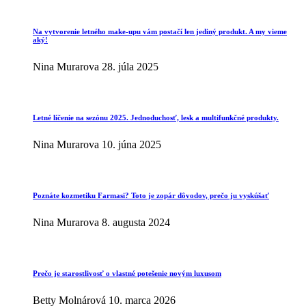
Na vytvorenie letného make-upu vám postačí len jediný produkt. A my vieme
aký!
Nina Murarova
28. júla 2025
Letné líčenie na sezónu 2025. Jednoduchosť, lesk a multifunkčné produkty.
Nina Murarova
10. júna 2025
Poznáte kozmetiku Farmasi? Toto je zopár dôvodov, prečo ju vyskúšať
Nina Murarova
8. augusta 2024
Prečo je starostlivosť o vlastné potešenie novým luxusom
Betty Molnárová
10. marca 2026