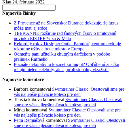
Klau
24. februára 2022
Search
for:
Najnovšie články
Z Provence až na Slovensko: Durance dokazuje, že luxus
môže mať aj srdce
TEEKANNE rozširuje rad ľadových čajov o limitovanú
novinku EISTEE Yuzu & Mäta
Rekordný rok v Designer Outlet Parndorf, centrum eviduje
rekordné tržby a tretie miesto v Európe.
Odmeňte pani učiteľku chutným darčekom v podobe
praliniek Raffaello
Poznáte dekoratívnu kozmetiku Inglot? Obľúbenú značku
milujú nielen celebrity, ale aj profesionálny vizážisti.
Najnovšie komentáre
Barbora
komentoval
Swimtrainer Classic: Otestovali sme pre
vás najlepšie plávacie koleso pre deti
Terezia kubova
komentoval
Swimtrainer Classic: Otestovali
sme pre vás najlepšie plávacie koleso pre deti
Mirka
komentoval
Swimtrainer Classic: Otestovali sme pre
vás najlepšie plávacie koleso pre deti
Petra Remiašová
komentoval
Swimtrainer Classic: Otestovali
sme pre vás najlepšie plávacie koleso pre deti