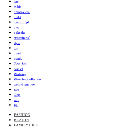
leto
móda
omorovicza
outfit
pietro filipi
pleť
pokožka
starostlivosť
style
top
trend
trendy
Twin-Set
twinset
Westwing
Westwing Collection
westwingnonow
zara
Ziaja
šaty
štýl
FASHION
BEAUTY
FAMILY LIFE