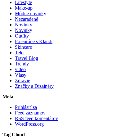
Lifestyle
Make-up
Módne novinky
Nezaradené
Novinky
Novinky
Outfity
Po európe s Klaudi
Skincare
Telo
Travel Blog
Trendy
video
Vlasy
Zdravie
Značky a Dizajnéry
Meta
Prihlásiť sa
Feed záznamov
RSS feed komentárov
WordPress.org
Tag Cloud