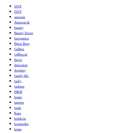
2018
2019
answear
Answear.sk
beauty
Beauty Secret
biorganica
Björn Borg
Cellbes
cellbes.sk
decor
dekorácie
doplnky
family life
farby
fashion
H&M
home
interier
jeseň
Kara
kolekcia
kozmetika
krása