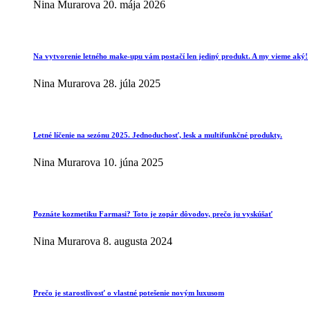
Nina Murarova
20. mája 2026
Na vytvorenie letného make-upu vám postačí len jediný produkt. A my vieme aký!
Nina Murarova
28. júla 2025
Letné líčenie na sezónu 2025. Jednoduchosť, lesk a multifunkčné produkty.
Nina Murarova
10. júna 2025
Poznáte kozmetiku Farmasi? Toto je zopár dôvodov, prečo ju vyskúšať
Nina Murarova
8. augusta 2024
Prečo je starostlivosť o vlastné potešenie novým luxusom