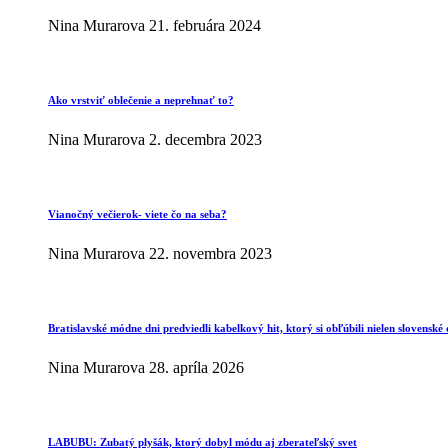
Nina Murarova
21. februára 2024
Ako vrstviť oblečenie a neprehnať to?
Nina Murarova
2. decembra 2023
Vianočný večierok- viete čo na seba?
Nina Murarova
22. novembra 2023
Bratislavské módne dni predviedli kabelkový hit, ktorý si obľúbili nielen slovenské 
Nina Murarova
28. apríla 2026
LABUBU: Zubatý plyšák, ktorý dobyl módu aj zberateľský svet