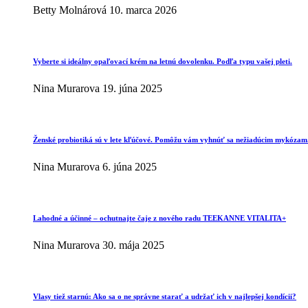
Betty Molnárová
10. marca 2026
Vyberte si ideálny opaľovací krém na letnú dovolenku. Podľa typu vašej pleti.
Nina Murarova
19. júna 2025
Ženské probiotiká sú v lete kľúčové. Pomôžu vám vyhnúť sa nežiadúcim mykózam
Nina Murarova
6. júna 2025
Lahodné a účinné – ochutnajte čaje z nového radu TEEKANNE VITALITA+
Nina Murarova
30. mája 2025
Vlasy tiež starnú: Ako sa o ne správne starať a udržať ich v najlepšej kondícii?