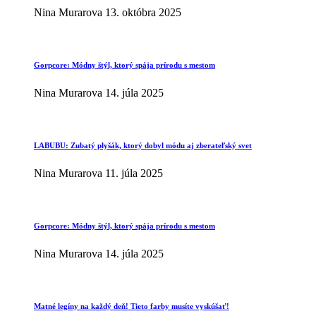
Nina Murarova
13. októbra 2025
Gorpcore: Módny štýl, ktorý spája prírodu s mestom
Nina Murarova
14. júla 2025
LABUBU: Zubatý plyšák, ktorý dobyl módu aj zberateľský svet
Nina Murarova
11. júla 2025
Gorpcore: Módny štýl, ktorý spája prírodu s mestom
Nina Murarova
14. júla 2025
Matné legíny na každý deň! Tieto farby musíte vyskúšať!