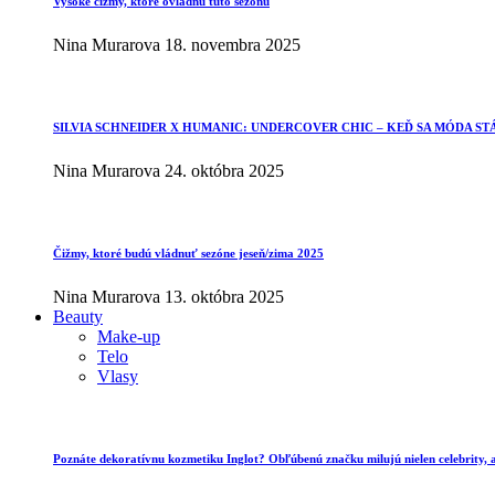
Vysoké čižmy, ktoré ovládnu túto sezónu
Nina Murarova
18. novembra 2025
SILVIA SCHNEIDER X HUMANIC: UNDERCOVER CHIC – KEĎ SA MÓDA ST
Nina Murarova
24. októbra 2025
Čižmy, ktoré budú vládnuť sezóne jeseň/zima 2025
Nina Murarova
13. októbra 2025
Beauty
Make-up
Telo
Vlasy
Poznáte dekoratívnu kozmetiku Inglot? Obľúbenú značku milujú nielen celebrity, al