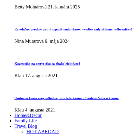
Betty Molnárová
21. januára 2025
Revolučný produkt proti vypadávaniu vlasov, využite rady skúsenej odborníčky!
Nina Murarova
9. mája 2024
Kozmetika na cesty: Ako sa zbaliť efektívne?
Klau
17. augusta 2021
Skutočnú krásu ženy odhalí aj toto leto kampaň Pantene Silná a krásna
Klau
4. augusta 2021
Home&Decor
Family Life
Travel Blog
HOT ABROAD