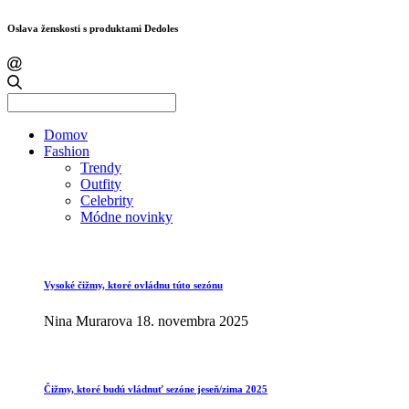
Oslava ženskosti s produktami Dedoles
Search
for:
Domov
Fashion
Trendy
Outfity
Celebrity
Módne novinky
Vysoké čižmy, ktoré ovládnu túto sezónu
Nina Murarova
18. novembra 2025
Čižmy, ktoré budú vládnuť sezóne jeseň/zima 2025