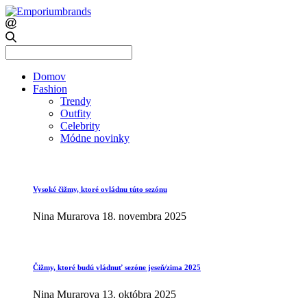
Search
for:
Domov
Fashion
Trendy
Outfity
Celebrity
Módne novinky
Vysoké čižmy, ktoré ovládnu túto sezónu
Nina Murarova
18. novembra 2025
Čižmy, ktoré budú vládnuť sezóne jeseň/zima 2025
Nina Murarova
13. októbra 2025