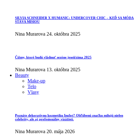
SILVIA SCHNEIDER X HUMANIC: UNDERCOVER CHIC – KEĎ SA MÓDA
STÁVA MISIOU
Nina Murarova
24. októbra 2025
Čižmy, ktoré budú vládnuť sezóne jeseň/zima 2025
Nina Murarova
13. októbra 2025
Beauty
Make-up
Telo
Vlasy
Poznáte dekoratívnu kozmetiku Inglot? Obľúbenú značku milujú nielen
celebrity, ale aj profesionálny vizážisti.
Nina Murarova
20. mája 2026