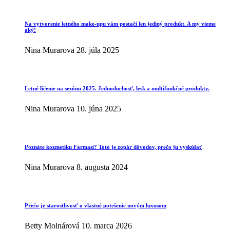
Na vytvorenie letného make-upu vám postačí len jediný produkt. A my vieme
aký!
Nina Murarova
28. júla 2025
Letné líčenie na sezónu 2025. Jednoduchosť, lesk a multifunkčné produkty.
Nina Murarova
10. júna 2025
Poznáte kozmetiku Farmasi? Toto je zopár dôvodov, prečo ju vyskúšať
Nina Murarova
8. augusta 2024
Prečo je starostlivosť o vlastné potešenie novým luxusom
Betty Molnárová
10. marca 2026