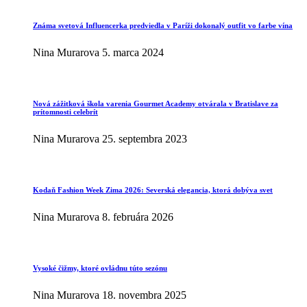
Známa svetová Influencerka predviedla v Paríži dokonalý outfit vo farbe vína
Nina Murarova
5. marca 2024
Nová zážitková škola varenia Gourmet Academy otvárala v Bratislave za
prítomnosti celebrít
Nina Murarova
25. septembra 2023
Kodaň Fashion Week Zima 2026: Severská elegancia, ktorá dobýva svet
Nina Murarova
8. februára 2026
Vysoké čižmy, ktoré ovládnu túto sezónu
Nina Murarova
18. novembra 2025