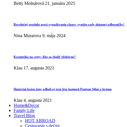
Betty Molnárová
21. januára 2025
Revolučný produkt proti vypadávaniu vlasov, využite rady skúsenej odborníčky!
Nina Murarova
9. mája 2024
Kozmetika na cesty: Ako sa zbaliť efektívne?
Klau
17. augusta 2021
Skutočnú krásu ženy odhalí aj toto leto kampaň Pantene Silná a krásna
Klau
4. augusta 2021
Home&Decor
Family Life
Travel Blog
HOT ABROAD
Cestovanie s deťmi