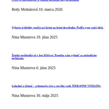
Betty Molnárová
10. marca 2026
Vyberte si ideálny opaľovací krém na letnú dovolenku. Podľa typu vašej pleti.
Nina Murarova
19. júna 2025
Ženské probiotiká sú v lete kľúčové. Pomôžu vám vyhnúť sa nežiadúcim
mykózam.
Nina Murarova
6. júna 2025
Lahodné a účinné – ochutnajte čaje z nového radu TEEKANNE VITALITA+
Nina Murarova
30. mája 2025