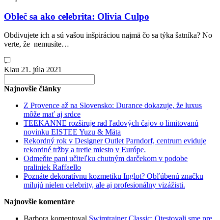
Obleč sa ako celebrita: Olivia Culpo
Obdivujete ich a sú vašou inšpiráciou najmä čo sa týka šatníka? No
verte, že nemusíte…
Klau
21. júla 2021
Search
for:
Najnovšie články
Z Provence až na Slovensko: Durance dokazuje, že luxus
môže mať aj srdce
TEEKANNE rozširuje rad ľadových čajov o limitovanú
novinku EISTEE Yuzu & Mäta
Rekordný rok v Designer Outlet Parndorf, centrum eviduje
rekordné tržby a tretie miesto v Európe.
Odmeňte pani učiteľku chutným darčekom v podobe
praliniek Raffaello
Poznáte dekoratívnu kozmetiku Inglot? Obľúbenú značku
milujú nielen celebrity, ale aj profesionálny vizážisti.
Najnovšie komentáre
Barbora
komentoval
Swimtrainer Classic: Otestovali sme pre