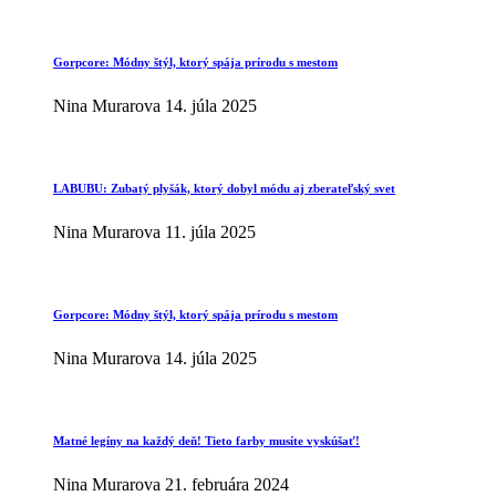
Gorpcore: Módny štýl, ktorý spája prírodu s mestom
Nina Murarova
14. júla 2025
LABUBU: Zubatý plyšák, ktorý dobyl módu aj zberateľský svet
Nina Murarova
11. júla 2025
Gorpcore: Módny štýl, ktorý spája prírodu s mestom
Nina Murarova
14. júla 2025
Matné legíny na každý deň! Tieto farby musíte vyskúšať!
Nina Murarova
21. februára 2024