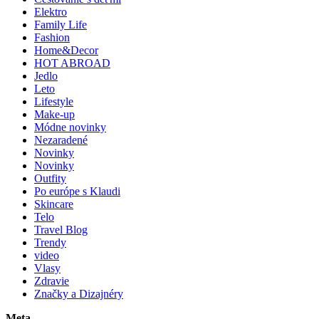
Elektro
Family Life
Fashion
Home&Decor
HOT ABROAD
Jedlo
Leto
Lifestyle
Make-up
Módne novinky
Nezaradené
Novinky
Novinky
Outfity
Po európe s Klaudi
Skincare
Telo
Travel Blog
Trendy
video
Vlasy
Zdravie
Značky a Dizajnéry
Meta