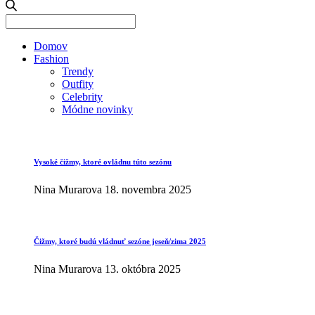
Search
for:
Domov
Fashion
Trendy
Outfity
Celebrity
Módne novinky
Vysoké čižmy, ktoré ovládnu túto sezónu
Nina Murarova
18. novembra 2025
Čižmy, ktoré budú vládnuť sezóne jeseň/zima 2025
Nina Murarova
13. októbra 2025