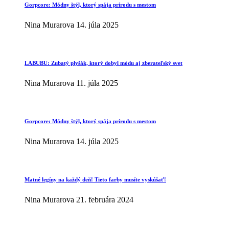
Gorpcore: Módny štýl, ktorý spája prírodu s mestom
Nina Murarova
14. júla 2025
LABUBU: Zubatý plyšák, ktorý dobyl módu aj zberateľský svet
Nina Murarova
11. júla 2025
Gorpcore: Módny štýl, ktorý spája prírodu s mestom
Nina Murarova
14. júla 2025
Matné legíny na každý deň! Tieto farby musíte vyskúšať!
Nina Murarova
21. februára 2024