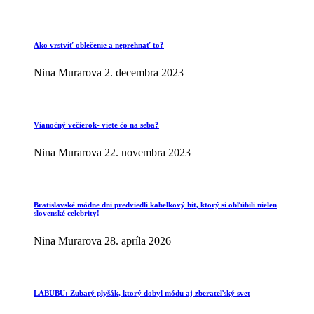
Ako vrstviť oblečenie a neprehnať to?
Nina Murarova
2. decembra 2023
Vianočný večierok- viete čo na seba?
Nina Murarova
22. novembra 2023
Bratislavské módne dni predviedli kabelkový hit, ktorý si obľúbili nielen
slovenské celebrity!
Nina Murarova
28. apríla 2026
LABUBU: Zubatý plyšák, ktorý dobyl módu aj zberateľský svet