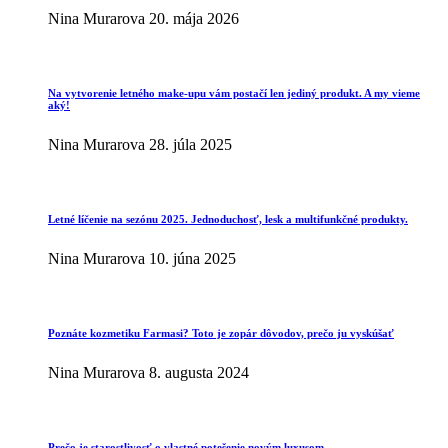
Nina Murarova
20. mája 2026
Na vytvorenie letného make-upu vám postačí len jediný produkt. A my vieme
aký!
Nina Murarova
28. júla 2025
Letné líčenie na sezónu 2025. Jednoduchosť, lesk a multifunkčné produkty.
Nina Murarova
10. júna 2025
Poznáte kozmetiku Farmasi? Toto je zopár dôvodov, prečo ju vyskúšať
Nina Murarova
8. augusta 2024
Prečo je starostlivosť o vlastné potešenie novým luxusom