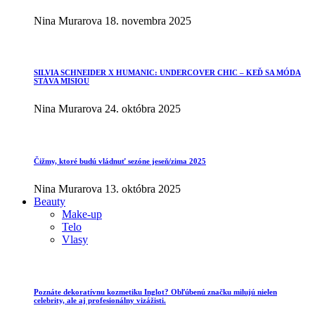
Nina Murarova
18. novembra 2025
SILVIA SCHNEIDER X HUMANIC: UNDERCOVER CHIC – KEĎ SA MÓDA
STÁVA MISIOU
Nina Murarova
24. októbra 2025
Čižmy, ktoré budú vládnuť sezóne jeseň/zima 2025
Nina Murarova
13. októbra 2025
Beauty
Make-up
Telo
Vlasy
Poznáte dekoratívnu kozmetiku Inglot? Obľúbenú značku milujú nielen
celebrity, ale aj profesionálny vizážisti.