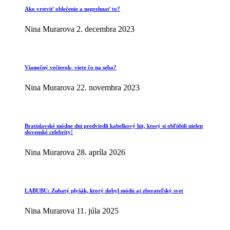
Ako vrstviť oblečenie a neprehnať to?
Nina Murarova
2. decembra 2023
Vianočný večierok- viete čo na seba?
Nina Murarova
22. novembra 2023
Bratislavské módne dni predviedli kabelkový hit, ktorý si obľúbili nielen
slovenské celebrity!
Nina Murarova
28. apríla 2026
LABUBU: Zubatý plyšák, ktorý dobyl módu aj zberateľský svet
Nina Murarova
11. júla 2025