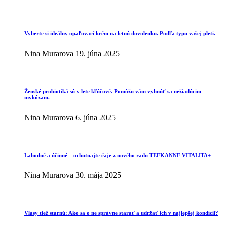
Vyberte si ideálny opaľovací krém na letnú dovolenku. Podľa typu vašej pleti.
Nina Murarova
19. júna 2025
Ženské probiotiká sú v lete kľúčové. Pomôžu vám vyhnúť sa nežiadúcim
mykózam.
Nina Murarova
6. júna 2025
Lahodné a účinné – ochutnajte čaje z nového radu TEEKANNE VITALITA+
Nina Murarova
30. mája 2025
Vlasy tiež starnú: Ako sa o ne správne starať a udržať ich v najlepšej kondícii?