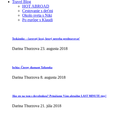
Travel Blog
HOT ABROAD
Cestovanie s deťmi
Okolo sveta s Niki
Po európe s Klaudi
Toskánsko – čarovný kraj, ktorý netreba predstavovať
Darina Thurzova
23. augusta 2018
Ischia: Čierny diamant Talianska
Darina Thurzova
8. augusta 2018
Ako ste na tom s dovolenkou? Prinášame Vám aktuálne LAST MINUTE tipy!
Darina Thurzova
21. júla 2018