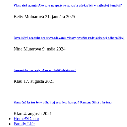
Vlasy tiež starnú: Ako sa o ne správne starať a udržať ich v najlepšej kondícii?
Betty Molnárová
21. januára 2025
Revolučný produkt proti vypadávaniu vlasov, využite rady skúsenej odborníčky!
Nina Murarova
9. mája 2024
Kozmetika na cesty: Ako sa zbaliť efektívne?
Klau
17. augusta 2021
Skutočnú krásu ženy odhalí aj toto leto kampaň Pantene Silná a krásna
Klau
4. augusta 2021
Home&Decor
Family Life