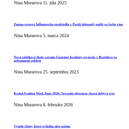
Nina Murarova
11. júla 2025
Známa svetová Influencerka predviedla v Paríži dokonalý outfit vo farbe vína
Nina Murarova
5. marca 2024
Nová zážitková škola varenia Gourmet Academy otvárala v Bratislave za
prítomnosti celebrít
Nina Murarova
25. septembra 2023
Kodaň Fashion Week Zima 2026: Severská elegancia, ktorá dobýva svet
Nina Murarova
8. februára 2026
Vysoké čižmy, ktoré ovládnu túto sezónu