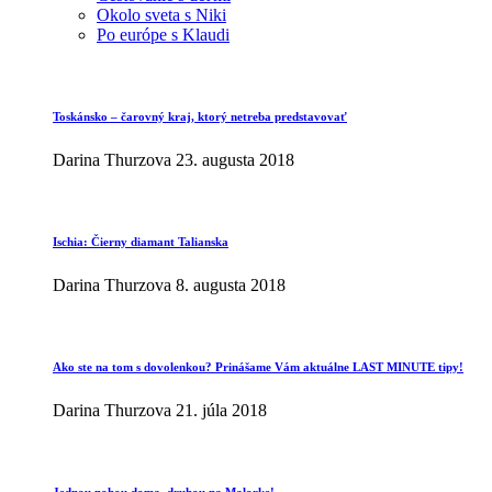
Okolo sveta s Niki
Po európe s Klaudi
Toskánsko – čarovný kraj, ktorý netreba predstavovať
Darina Thurzova
23. augusta 2018
Ischia: Čierny diamant Talianska
Darina Thurzova
8. augusta 2018
Ako ste na tom s dovolenkou? Prinášame Vám aktuálne LAST MINUTE tipy!
Darina Thurzova
21. júla 2018
Jednou nohou doma, druhou na Malorke!