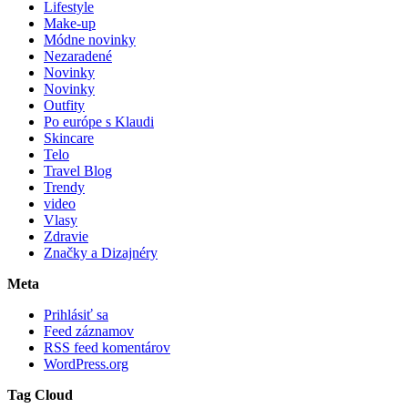
Lifestyle
Make-up
Módne novinky
Nezaradené
Novinky
Novinky
Outfity
Po európe s Klaudi
Skincare
Telo
Travel Blog
Trendy
video
Vlasy
Zdravie
Značky a Dizajnéry
Meta
Prihlásiť sa
Feed záznamov
RSS feed komentárov
WordPress.org
Tag Cloud