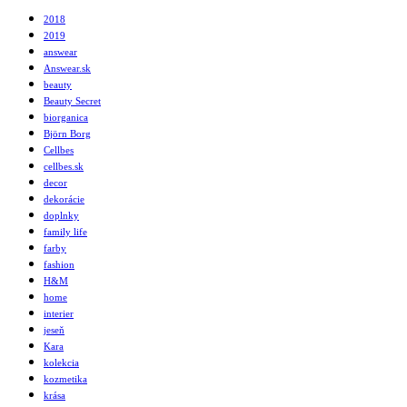
2018
2019
answear
Answear.sk
beauty
Beauty Secret
biorganica
Björn Borg
Cellbes
cellbes.sk
decor
dekorácie
doplnky
family life
farby
fashion
H&M
home
interier
jeseň
Kara
kolekcia
kozmetika
krása