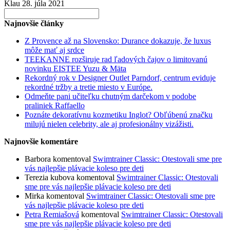
Klau
28. júla 2021
Search
for:
Najnovšie články
Z Provence až na Slovensko: Durance dokazuje, že luxus
môže mať aj srdce
TEEKANNE rozširuje rad ľadových čajov o limitovanú
novinku EISTEE Yuzu & Mäta
Rekordný rok v Designer Outlet Parndorf, centrum eviduje
rekordné tržby a tretie miesto v Európe.
Odmeňte pani učiteľku chutným darčekom v podobe
praliniek Raffaello
Poznáte dekoratívnu kozmetiku Inglot? Obľúbenú značku
milujú nielen celebrity, ale aj profesionálny vizážisti.
Najnovšie komentáre
Barbora
komentoval
Swimtrainer Classic: Otestovali sme pre
vás najlepšie plávacie koleso pre deti
Terezia kubova
komentoval
Swimtrainer Classic: Otestovali
sme pre vás najlepšie plávacie koleso pre deti
Mirka
komentoval
Swimtrainer Classic: Otestovali sme pre
vás najlepšie plávacie koleso pre deti
Petra Remiašová
komentoval
Swimtrainer Classic: Otestovali
sme pre vás najlepšie plávacie koleso pre deti