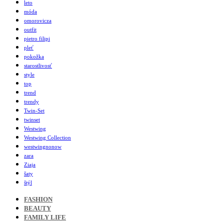
leto
móda
omorovicza
outfit
pietro filipi
pleť
pokožka
starostlivosť
style
top
trend
trendy
Twin-Set
twinset
Westwing
Westwing Collection
westwingnonow
zara
Ziaja
šaty
štýl
FASHION
BEAUTY
FAMILY LIFE