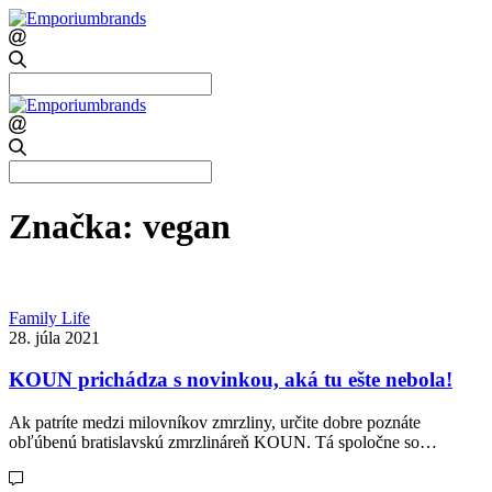
Search
for:
Search
for:
Značka:
vegan
Family Life
28. júla 2021
KOUN prichádza s novinkou, aká tu ešte nebola!
Ak patríte medzi milovníkov zmrzliny, určite dobre poznáte
obľúbenú bratislavskú zmrzlináreň KOUN. Tá spoločne so…