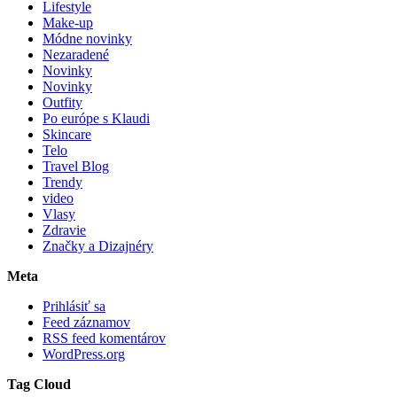
Lifestyle
Make-up
Módne novinky
Nezaradené
Novinky
Novinky
Outfity
Po európe s Klaudi
Skincare
Telo
Travel Blog
Trendy
video
Vlasy
Zdravie
Značky a Dizajnéry
Meta
Prihlásiť sa
Feed záznamov
RSS feed komentárov
WordPress.org
Tag Cloud