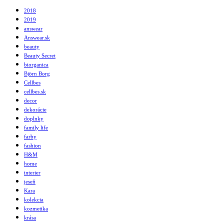
2018
2019
answear
Answear.sk
beauty
Beauty Secret
biorganica
Björn Borg
Cellbes
cellbes.sk
decor
dekorácie
doplnky
family life
farby
fashion
H&M
home
interier
jeseň
Kara
kolekcia
kozmetika
krása