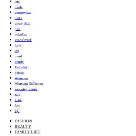
leto
móda
omorovicza
outfit
pietro filipi
pleť
pokožka
starostlivosť
style
top
trend
trendy
Twin-Set
twinset
Westwing
Westwing Collection
westwingnonow
zara
Ziaja
šaty
štýl
FASHION
BEAUTY
FAMILY LIFE