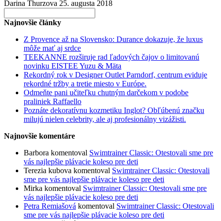
Darina Thurzova
25. augusta 2018
Search
for:
Najnovšie články
Z Provence až na Slovensko: Durance dokazuje, že luxus
môže mať aj srdce
TEEKANNE rozširuje rad ľadových čajov o limitovanú
novinku EISTEE Yuzu & Mäta
Rekordný rok v Designer Outlet Parndorf, centrum eviduje
rekordné tržby a tretie miesto v Európe.
Odmeňte pani učiteľku chutným darčekom v podobe
praliniek Raffaello
Poznáte dekoratívnu kozmetiku Inglot? Obľúbenú značku
milujú nielen celebrity, ale aj profesionálny vizážisti.
Najnovšie komentáre
Barbora
komentoval
Swimtrainer Classic: Otestovali sme pre
vás najlepšie plávacie koleso pre deti
Terezia kubova
komentoval
Swimtrainer Classic: Otestovali
sme pre vás najlepšie plávacie koleso pre deti
Mirka
komentoval
Swimtrainer Classic: Otestovali sme pre
vás najlepšie plávacie koleso pre deti
Petra Remiašová
komentoval
Swimtrainer Classic: Otestovali
sme pre vás najlepšie plávacie koleso pre deti