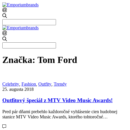
Search
for:
Search
for:
Značka:
Tom Ford
Celebrity
,
Fashion
,
Outfity
,
Trendy
25. augusta 2018
Outfitový špeciál z MTV Video Music Awards!
Pred pár dňami prebehlo každoročné vyhlásenie cien hudobnej
stanice MTV Video Music Awards, ktorého tohtoročné…