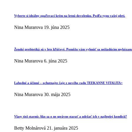
Vyberte si ideálny opaľovací krém na letnú dovolenku. Podľa typu vašej pleti.
Nina Murarova
19. júna 2025
Ženské probiotiká sú v lete kľúčové. Pomôžu vám vyhnúť sa nežiadúcim mykózam
Nina Murarova
6. júna 2025
Lahodné a účinné – ochutnajte čaje z nového radu TEEKANNE VITALITA+
Nina Murarova
30. mája 2025
Vlasy tiež starnú: Ako sa o ne správne starať a udržať ich v najlepšej kondícii?
Betty Molnárová
21. januára 2025