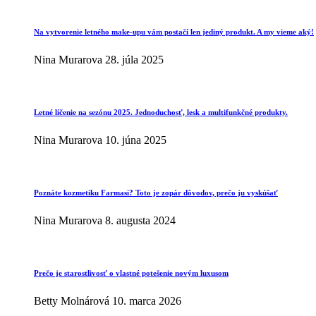
Na vytvorenie letného make-upu vám postačí len jediný produkt. A my vieme aký!
Nina Murarova
28. júla 2025
Letné líčenie na sezónu 2025. Jednoduchosť, lesk a multifunkčné produkty.
Nina Murarova
10. júna 2025
Poznáte kozmetiku Farmasi? Toto je zopár dôvodov, prečo ju vyskúšať
Nina Murarova
8. augusta 2024
Prečo je starostlivosť o vlastné potešenie novým luxusom
Betty Molnárová
10. marca 2026