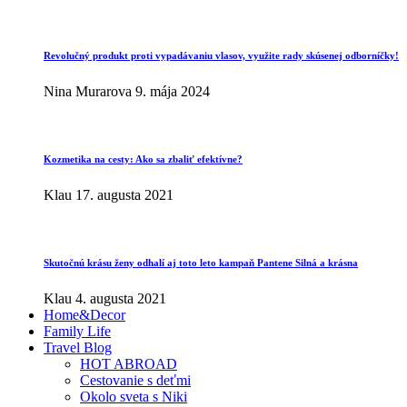
Revolučný produkt proti vypadávaniu vlasov, využite rady skúsenej odborníčky!
Nina Murarova
9. mája 2024
Kozmetika na cesty: Ako sa zbaliť efektívne?
Klau
17. augusta 2021
Skutočnú krásu ženy odhalí aj toto leto kampaň Pantene Silná a krásna
Klau
4. augusta 2021
Home&Decor
Family Life
Travel Blog
HOT ABROAD
Cestovanie s deťmi
Okolo sveta s Niki