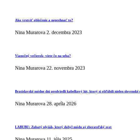
Ako vrstviť oblečenie a neprehnať to?
Nina Murarova
2. decembra 2023
Vianočný večierok- viete čo na seba?
Nina Murarova
22. novembra 2023
Bratislavské módne dni predviedli kabelkový hit, ktorý si obľúbili nielen slovenské 
Nina Murarova
28. apríla 2026
LABUBU: Zubatý plyšák, ktorý dobyl módu aj zberateľský svet
Nina Murarova
11. júla 2025