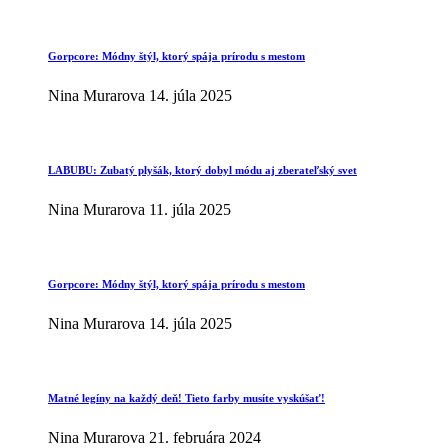
Gorpcore: Módny štýl, ktorý spája prírodu s mestom
Nina Murarova
14. júla 2025
LABUBU: Zubatý plyšák, ktorý dobyl módu aj zberateľský svet
Nina Murarova
11. júla 2025
Gorpcore: Módny štýl, ktorý spája prírodu s mestom
Nina Murarova
14. júla 2025
Matné legíny na každý deň! Tieto farby musíte vyskúšať!
Nina Murarova
21. februára 2024