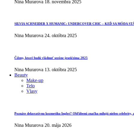
Nina Murarova
18. novembra 2025
SILVIA SCHNEIDER X HUMANIC: UNDERCOVER CHIC – KEĎ SA MÓDA ST
Nina Murarova
24. októbra 2025
Čižmy, ktoré budú vládnuť sezóne jeseň/zima 2025
Nina Murarova
13. októbra 2025
Beauty
Make-up
Telo
Vlasy
Poznáte dekoratívnu kozmetiku Inglot? Obľúbenú značku milujú nielen celebrity, al
Nina Murarova
20. mája 2026