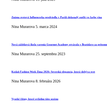
Známa svetová Influencerka predviedla v Paríži dokonalý outfit vo farbe vína
Nina Murarova
5. marca 2024
Nová zážitková škola varenia Gourmet Academy otvárala v Bratislave za prítomno
Nina Murarova
25. septembra 2023
Kodaň Fashion Week Zima 2026: Severská elegancia, ktorá dobýva svet
Nina Murarova
8. februára 2026
Vysoké čižmy, ktoré ovládnu túto sezónu