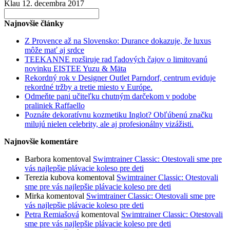
Klau
12. decembra 2017
Search
for:
Najnovšie články
Z Provence až na Slovensko: Durance dokazuje, že luxus
môže mať aj srdce
TEEKANNE rozširuje rad ľadových čajov o limitovanú
novinku EISTEE Yuzu & Mäta
Rekordný rok v Designer Outlet Parndorf, centrum eviduje
rekordné tržby a tretie miesto v Európe.
Odmeňte pani učiteľku chutným darčekom v podobe
praliniek Raffaello
Poznáte dekoratívnu kozmetiku Inglot? Obľúbenú značku
milujú nielen celebrity, ale aj profesionálny vizážisti.
Najnovšie komentáre
Barbora
komentoval
Swimtrainer Classic: Otestovali sme pre
vás najlepšie plávacie koleso pre deti
Terezia kubova
komentoval
Swimtrainer Classic: Otestovali
sme pre vás najlepšie plávacie koleso pre deti
Mirka
komentoval
Swimtrainer Classic: Otestovali sme pre
vás najlepšie plávacie koleso pre deti
Petra Remiašová
komentoval
Swimtrainer Classic: Otestovali
sme pre vás najlepšie plávacie koleso pre deti