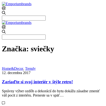
Search
for:
Search
for:
Značka:
sviečky
Home&Decor
,
Trendy
12. decembra 2017
Zariaďte si svoj interiér v štýle retro!
Správny výber ozdôb a dekorácií do bytu dokážu zásadne zmeniť
váš pocit z interiéru. Preneste sa v späť…