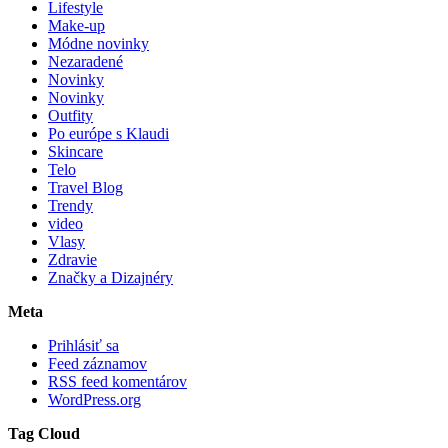
Lifestyle
Make-up
Módne novinky
Nezaradené
Novinky
Novinky
Outfity
Po európe s Klaudi
Skincare
Telo
Travel Blog
Trendy
video
Vlasy
Zdravie
Značky a Dizajnéry
Meta
Prihlásiť sa
Feed záznamov
RSS feed komentárov
WordPress.org
Tag Cloud