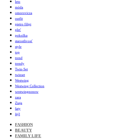
leto
móda
omorovicza
outfit
pietro filipi
pleť
pokožka
starostlivosť
style
top
trend
trendy
Twin-Set
twinset
Westwing
Westwing Collection
westwingnonow
zara
Ziaja
šaty
štýl
FASHION
BEAUTY
FAMILY LIFE