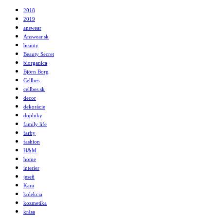
2018
2019
answear
Answear.sk
beauty
Beauty Secret
biorganica
Björn Borg
Cellbes
cellbes.sk
decor
dekorácie
doplnky
family life
farby
fashion
H&M
home
interier
jeseň
Kara
kolekcia
kozmetika
krása