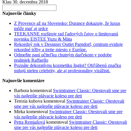
Klau
30. decembra 2018
Search
for:
Najnovšie články
Z Provence až na Slovensko: Durance dokazuje, že luxus
môže mať aj srdce
TEEKANNE rozširuje rad ľadových čajov o limitovanú
novinku EISTEE Yuzu & Mäta
Rekordný rok v Designer Outlet Parndorf, centrum eviduje
rekordné tržby a tretie miesto v Európe.
Odmeňte pani učiteľku chutným darčekom v podobe
praliniek Raffaello
Poznáte dekoratívnu kozmetiku Inglot? Obľúbenú značku
milujú nielen celebrity, ale aj profesionálny vizážisti.
Najnovšie komentáre
Barbora
komentoval
Swimtrainer Classic: Otestovali sme pre
vás najlepšie plávacie koleso pre deti
Terezia kubova
komentoval
Swimtrainer Classic: Otestovali
sme pre vás najlepšie plávacie koleso pre deti
Mirka
komentoval
Swimtrainer Classic: Otestovali sme pre
vás najlepšie plávacie koleso pre deti
Petra Remiašová
komentoval
Swimtrainer Classic: Otestovali
sme pre vás najlepšie plávacie koleso pre deti