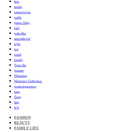
leto
móda
omorovicza
outfit
pietro filipi
pleť
pokožka
starostlivosť
style
top
trend
trendy
Twin-Set
twinset
Westwing
Westwing Collection
westwingnonow
zara
Ziaja
šaty
štýl
FASHION
BEAUTY
FAMILY LIFE