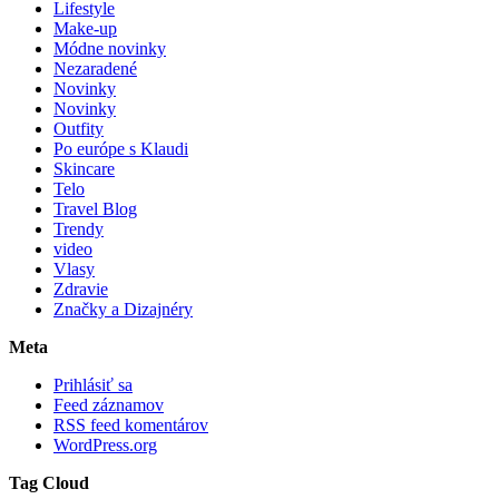
Lifestyle
Make-up
Módne novinky
Nezaradené
Novinky
Novinky
Outfity
Po európe s Klaudi
Skincare
Telo
Travel Blog
Trendy
video
Vlasy
Zdravie
Značky a Dizajnéry
Meta
Prihlásiť sa
Feed záznamov
RSS feed komentárov
WordPress.org
Tag Cloud