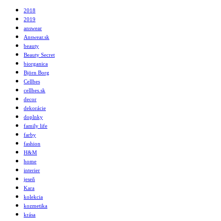
2018
2019
answear
Answear.sk
beauty
Beauty Secret
biorganica
Björn Borg
Cellbes
cellbes.sk
decor
dekorácie
doplnky
family life
farby
fashion
H&M
home
interier
jeseň
Kara
kolekcia
kozmetika
krása