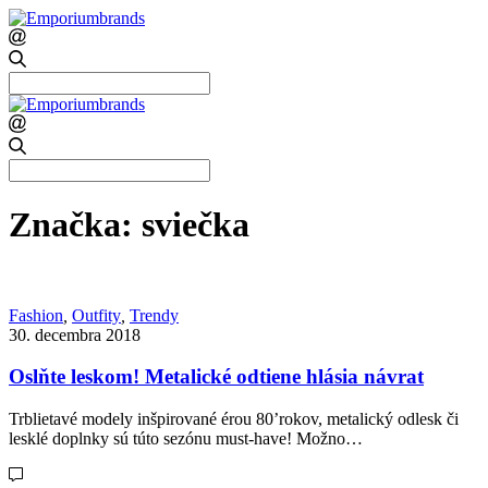
Search
for:
Search
for:
Značka:
sviečka
Fashion
,
Outfity
,
Trendy
30. decembra 2018
Oslňte leskom! Metalické odtiene hlásia návrat
Trblietavé modely inšpirované érou 80’rokov, metalický odlesk či
lesklé doplnky sú túto sezónu must-have! Možno…