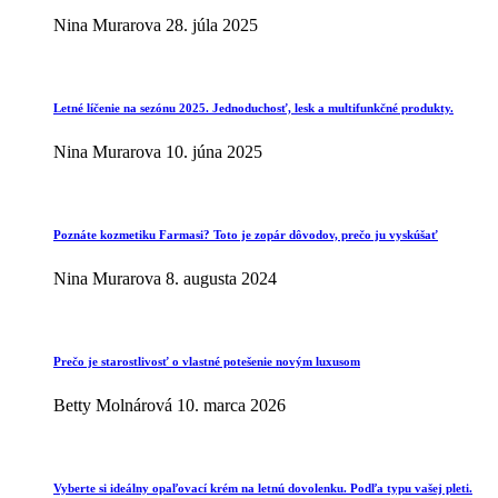
Nina Murarova
28. júla 2025
Letné líčenie na sezónu 2025. Jednoduchosť, lesk a multifunkčné produkty.
Nina Murarova
10. júna 2025
Poznáte kozmetiku Farmasi? Toto je zopár dôvodov, prečo ju vyskúšať
Nina Murarova
8. augusta 2024
Prečo je starostlivosť o vlastné potešenie novým luxusom
Betty Molnárová
10. marca 2026
Vyberte si ideálny opaľovací krém na letnú dovolenku. Podľa typu vašej pleti.