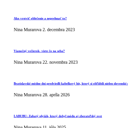
Ako vrstviť oblečenie a neprehnať to?
Nina Murarova
2. decembra 2023
Vianočný večierok- viete čo na seba?
Nina Murarova
22. novembra 2023
Bratislavské módne dni predviedli kabelkový hit, ktorý si obľúbili nielen slovenské 
Nina Murarova
28. apríla 2026
LABUBU: Zubatý plyšák, ktorý dobyl módu aj zberateľský svet
Nina Murarova
11. júla 2025