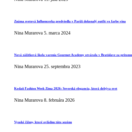
Známa svetová Influencerka predviedla v Paríži dokonalý outfit vo farbe vína
Nina Murarova
5. marca 2024
Nová zážitková škola varenia Gourmet Academy otvárala v Bratislave za prítomno
Nina Murarova
25. septembra 2023
Kodaň Fashion Week Zima 2026: Severská elegancia, ktorá dobýva svet
Nina Murarova
8. februára 2026
Vysoké čižmy, ktoré ovládnu túto sezónu