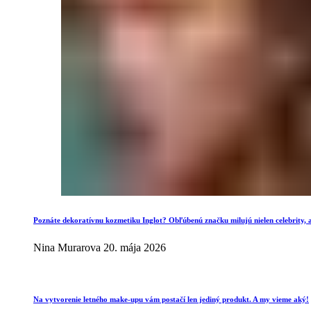
Poznáte dekoratívnu kozmetiku Inglot? Obľúbenú značku milujú nielen celebrity, al
Nina Murarova
20. mája 2026
Na vytvorenie letného make-upu vám postačí len jediný produkt. A my vieme aký!