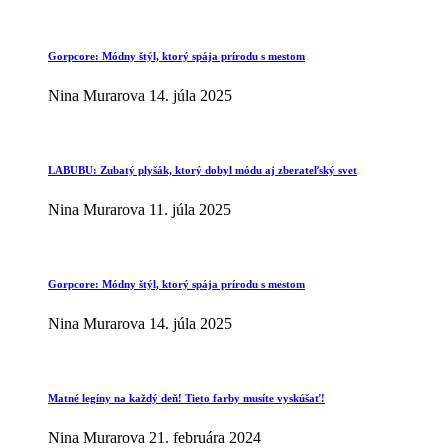
Gorpcore: Módny štýl, ktorý spája prírodu s mestom
Nina Murarova
14. júla 2025
LABUBU: Zubatý plyšák, ktorý dobyl módu aj zberateľský svet
Nina Murarova
11. júla 2025
Gorpcore: Módny štýl, ktorý spája prírodu s mestom
Nina Murarova
14. júla 2025
Matné legíny na každý deň! Tieto farby musíte vyskúšať!
Nina Murarova
21. februára 2024