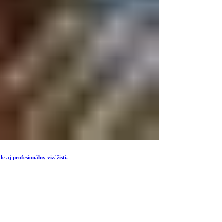
e aj profesionálny vizážisti.