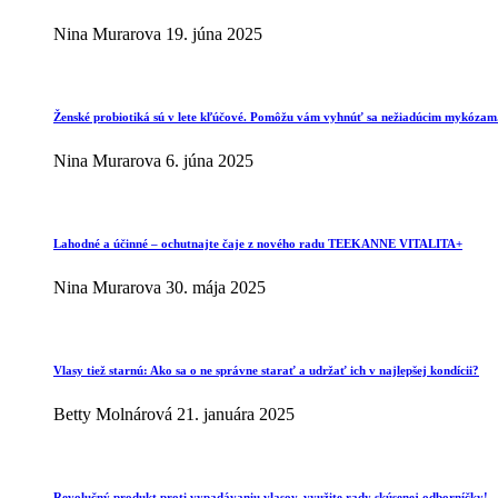
Nina Murarova
19. júna 2025
Ženské probiotiká sú v lete kľúčové. Pomôžu vám vyhnúť sa nežiadúcim mykózam
Nina Murarova
6. júna 2025
Lahodné a účinné – ochutnajte čaje z nového radu TEEKANNE VITALITA+
Nina Murarova
30. mája 2025
Vlasy tiež starnú: Ako sa o ne správne starať a udržať ich v najlepšej kondícii?
Betty Molnárová
21. januára 2025
Revolučný produkt proti vypadávaniu vlasov, využite rady skúsenej odborníčky!