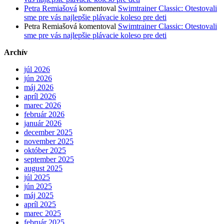
Petra Remiašová
komentoval
Swimtrainer Classic: Otestovali
sme pre vás najlepšie plávacie koleso pre deti
Petra Remiašová
komentoval
Swimtrainer Classic: Otestovali
sme pre vás najlepšie plávacie koleso pre deti
Archív
júl 2026
jún 2026
máj 2026
apríl 2026
marec 2026
február 2026
január 2026
december 2025
november 2025
október 2025
september 2025
august 2025
júl 2025
jún 2025
máj 2025
apríl 2025
marec 2025
február 2025