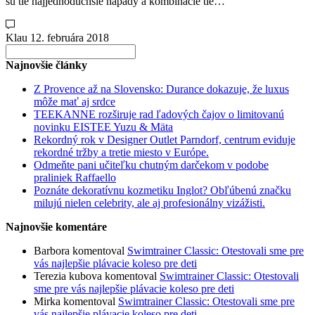
sú tie najjednoduchšie nápady a kombinácie tie…
Klau
12. februára 2018
Search
for:
Najnovšie články
Z Provence až na Slovensko: Durance dokazuje, že luxus
môže mať aj srdce
TEEKANNE rozširuje rad ľadových čajov o limitovanú
novinku EISTEE Yuzu & Mäta
Rekordný rok v Designer Outlet Parndorf, centrum eviduje
rekordné tržby a tretie miesto v Európe.
Odmeňte pani učiteľku chutným darčekom v podobe
praliniek Raffaello
Poznáte dekoratívnu kozmetiku Inglot? Obľúbenú značku
milujú nielen celebrity, ale aj profesionálny vizážisti.
Najnovšie komentáre
Barbora
komentoval
Swimtrainer Classic: Otestovali sme pre
vás najlepšie plávacie koleso pre deti
Terezia kubova
komentoval
Swimtrainer Classic: Otestovali
sme pre vás najlepšie plávacie koleso pre deti
Mirka
komentoval
Swimtrainer Classic: Otestovali sme pre
vás najlepšie plávacie koleso pre deti