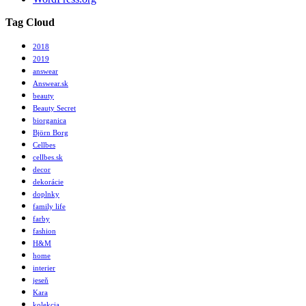
Tag Cloud
2018
2019
answear
Answear.sk
beauty
Beauty Secret
biorganica
Björn Borg
Cellbes
cellbes.sk
decor
dekorácie
doplnky
family life
farby
fashion
H&M
home
interier
jeseň
Kara
kolekcia