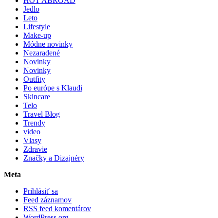
HOT ABROAD
Jedlo
Leto
Lifestyle
Make-up
Módne novinky
Nezaradené
Novinky
Novinky
Outfity
Po európe s Klaudi
Skincare
Telo
Travel Blog
Trendy
video
Vlasy
Zdravie
Značky a Dizajnéry
Meta
Prihlásiť sa
Feed záznamov
RSS feed komentárov
WordPress.org