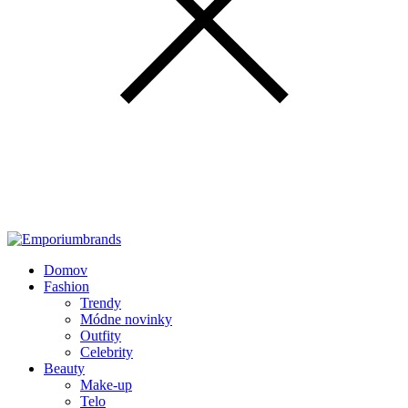
Domov
Fashion
Trendy
Módne novinky
Outfity
Celebrity
Beauty
Make-up
Telo