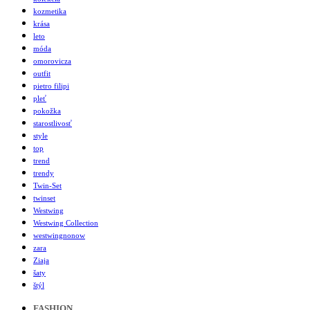
kozmetika
krása
leto
móda
omorovicza
outfit
pietro filipi
pleť
pokožka
starostlivosť
style
top
trend
trendy
Twin-Set
twinset
Westwing
Westwing Collection
westwingnonow
zara
Ziaja
šaty
štýl
FASHION