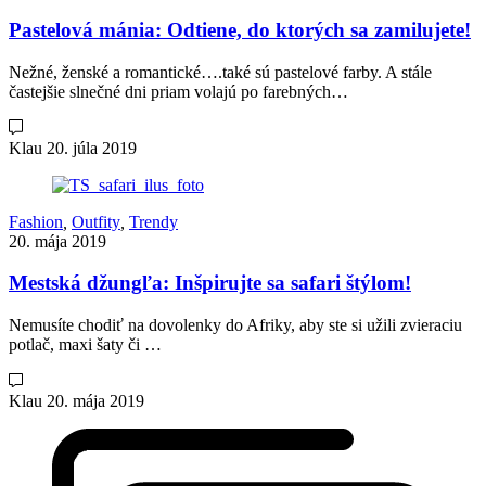
Pastelová mánia: Odtiene, do ktorých sa zamilujete!
Nežné, ženské a romantické….také sú pastelové farby. A stále
častejšie slnečné dni priam volajú po farebných…
Klau
20. júla 2019
Fashion
,
Outfity
,
Trendy
20. mája 2019
Mestská džungľa: Inšpirujte sa safari štýlom!
Nemusíte chodiť na dovolenky do Afriky, aby ste si užili zvieraciu
potlač, maxi šaty či …
Klau
20. mája 2019