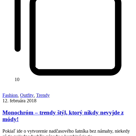
10
Fashion
,
Outfity
,
Trendy
12. februára 2018
Monochróm – trendy štýl, ktorý nikdy nevyjde z
módy!
Pokiaľ ide o vytvorenie nadčasového šatníka bez námahy, niekedy