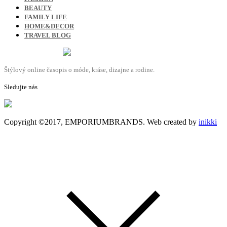
BEAUTY
FAMILY LIFE
HOME&DECOR
TRAVEL BLOG
Štýlový online časopis o móde, kráse, dizajne a rodine.
Sledujte nás
Copyright ©2017, EMPORIUMBRANDS. Web created by
inikki