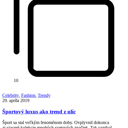
10
Celebrity
,
Fashion
,
Trendy
29. apríla 2019
Športový luxus ako trend z ulíc
Šport sa stal veľkým fenoménom doby. Ovplyvnil dokonca
aj viaceré kolekcie mnohých svetových značiek. Tak vznikol…