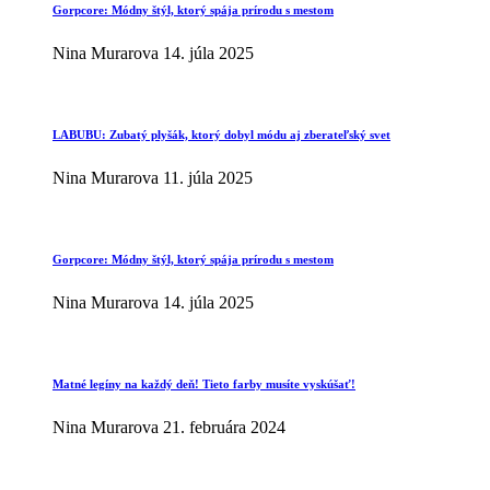
Gorpcore: Módny štýl, ktorý spája prírodu s mestom
Nina Murarova
14. júla 2025
LABUBU: Zubatý plyšák, ktorý dobyl módu aj zberateľský svet
Nina Murarova
11. júla 2025
Gorpcore: Módny štýl, ktorý spája prírodu s mestom
Nina Murarova
14. júla 2025
Matné legíny na každý deň! Tieto farby musíte vyskúšať!
Nina Murarova
21. februára 2024