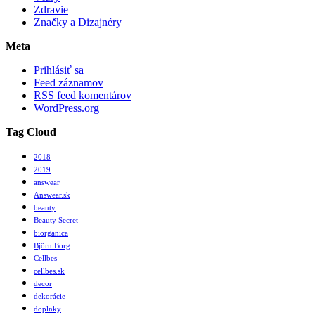
Zdravie
Značky a Dizajnéry
Meta
Prihlásiť sa
Feed záznamov
RSS feed komentárov
WordPress.org
Tag Cloud
2018
2019
answear
Answear.sk
beauty
Beauty Secret
biorganica
Björn Borg
Cellbes
cellbes.sk
decor
dekorácie
doplnky