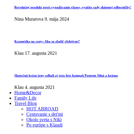
Revolučný produkt proti vypadávaniu vlasov, využite rady skúsenej odborníčky!
Nina Murarova
9. mája 2024
Kozmetika na cesty: Ako sa zbaliť efektívne?
Klau
17. augusta 2021
Skutočnú krásu ženy odhalí aj toto leto kampaň Pantene Silná a krásna
Klau
4. augusta 2021
Home&Decor
Family Life
Travel Blog
HOT ABROAD
Cestovanie s deťmi
Okolo sveta s Niki
Po európe s Klaudi