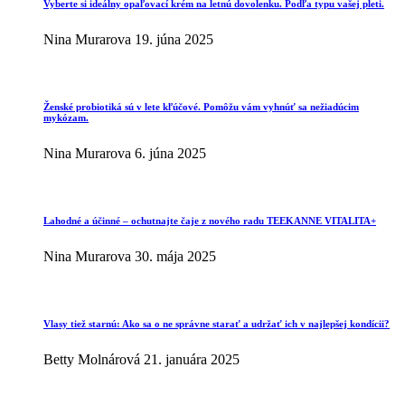
Vyberte si ideálny opaľovací krém na letnú dovolenku. Podľa typu vašej pleti.
Nina Murarova
19. júna 2025
Ženské probiotiká sú v lete kľúčové. Pomôžu vám vyhnúť sa nežiadúcim
mykózam.
Nina Murarova
6. júna 2025
Lahodné a účinné – ochutnajte čaje z nového radu TEEKANNE VITALITA+
Nina Murarova
30. mája 2025
Vlasy tiež starnú: Ako sa o ne správne starať a udržať ich v najlepšej kondícii?
Betty Molnárová
21. januára 2025