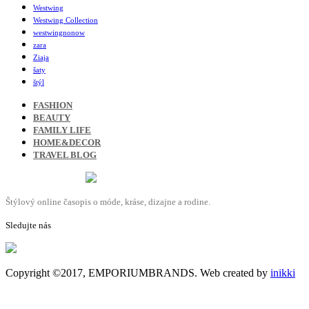
Westwing
Westwing Collection
westwingnonow
zara
Ziaja
šaty
štýl
FASHION
BEAUTY
FAMILY LIFE
HOME&DECOR
TRAVEL BLOG
Štýlový online časopis o móde, kráse, dizajne a rodine.
Sledujte nás
Copyright ©2017, EMPORIUMBRANDS. Web created by
inikki