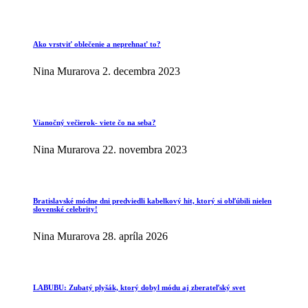
Ako vrstviť oblečenie a neprehnať to?
Nina Murarova
2. decembra 2023
Vianočný večierok- viete čo na seba?
Nina Murarova
22. novembra 2023
Bratislavské módne dni predviedli kabelkový hit, ktorý si obľúbili nielen
slovenské celebrity!
Nina Murarova
28. apríla 2026
LABUBU: Zubatý plyšák, ktorý dobyl módu aj zberateľský svet