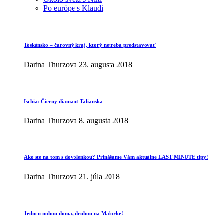
Po európe s Klaudi
Toskánsko – čarovný kraj, ktorý netreba predstavovať
Darina Thurzova
23. augusta 2018
Ischia: Čierny diamant Talianska
Darina Thurzova
8. augusta 2018
Ako ste na tom s dovolenkou? Prinášame Vám aktuálne LAST MINUTE tipy!
Darina Thurzova
21. júla 2018
Jednou nohou doma, druhou na Malorke!