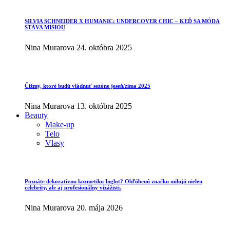
SILVIA SCHNEIDER X HUMANIC: UNDERCOVER CHIC – KEĎ SA MÓDA
STÁVA MISIOU
Nina Murarova
24. októbra 2025
Čižmy, ktoré budú vládnuť sezóne jeseň/zima 2025
Nina Murarova
13. októbra 2025
Beauty
Make-up
Telo
Vlasy
Poznáte dekoratívnu kozmetiku Inglot? Obľúbenú značku milujú nielen
celebrity, ale aj profesionálny vizážisti.
Nina Murarova
20. mája 2026