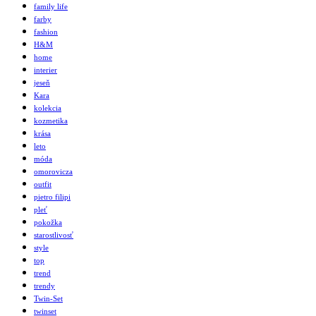
family life
farby
fashion
H&M
home
interier
jeseň
Kara
kolekcia
kozmetika
krása
leto
móda
omorovicza
outfit
pietro filipi
pleť
pokožka
starostlivosť
style
top
trend
trendy
Twin-Set
twinset