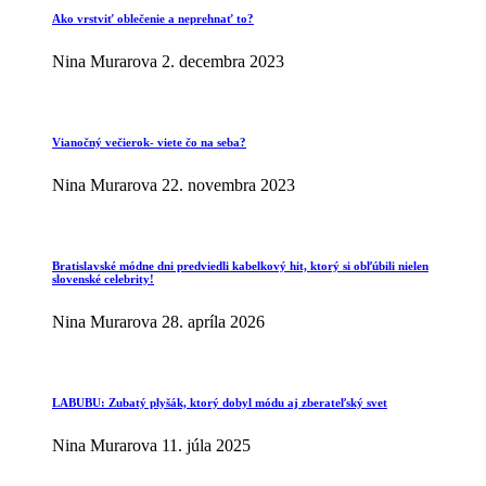
Ako vrstviť oblečenie a neprehnať to?
Nina Murarova
2. decembra 2023
Vianočný večierok- viete čo na seba?
Nina Murarova
22. novembra 2023
Bratislavské módne dni predviedli kabelkový hit, ktorý si obľúbili nielen
slovenské celebrity!
Nina Murarova
28. apríla 2026
LABUBU: Zubatý plyšák, ktorý dobyl módu aj zberateľský svet
Nina Murarova
11. júla 2025