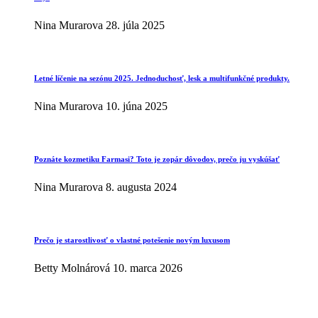
Nina Murarova
28. júla 2025
Letné líčenie na sezónu 2025. Jednoduchosť, lesk a multifunkčné produkty.
Nina Murarova
10. júna 2025
Poznáte kozmetiku Farmasi? Toto je zopár dôvodov, prečo ju vyskúšať
Nina Murarova
8. augusta 2024
Prečo je starostlivosť o vlastné potešenie novým luxusom
Betty Molnárová
10. marca 2026