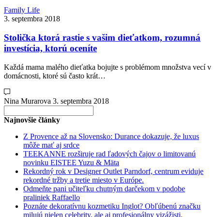
Family Life
3. septembra 2018
Stolička ktorá rastie s vašim dieťatkom, rozumná
investícia, ktorú oceníte
Každá mama malého dieťatka bojujte s problémom množstva vecí v
domácnosti, ktoré sú často krát…
Nina Murarova
3. septembra 2018
Search
for:
Najnovšie články
Z Provence až na Slovensko: Durance dokazuje, že luxus
môže mať aj srdce
TEEKANNE rozširuje rad ľadových čajov o limitovanú
novinku EISTEE Yuzu & Mäta
Rekordný rok v Designer Outlet Parndorf, centrum eviduje
rekordné tržby a tretie miesto v Európe.
Odmeňte pani učiteľku chutným darčekom v podobe
praliniek Raffaello
Poznáte dekoratívnu kozmetiku Inglot? Obľúbenú značku
milujú nielen celebrity, ale aj profesionálny vizážisti.