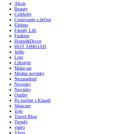
Akcie
Beauty
Celebrity
Cestovanie s deťmi
Elektro
Family Life
Fashion
Home&Decor
HOT ABROAD
Jedlo
Leto
Lifestyle
Make-up
Módne novinky
Nezaradené
Novinky
Novinky
Outfity
Po európe s Klaudi
Skincare
Telo
Travel Blog
Trendy
video
Vlasy