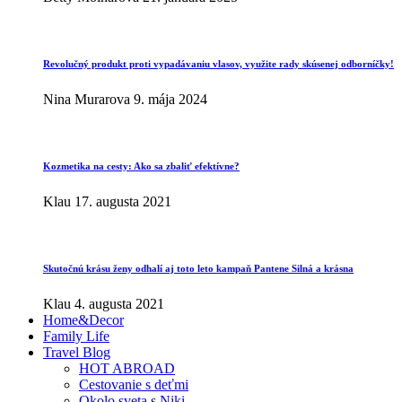
Revolučný produkt proti vypadávaniu vlasov, využite rady skúsenej odborníčky!
Nina Murarova
9. mája 2024
Kozmetika na cesty: Ako sa zbaliť efektívne?
Klau
17. augusta 2021
Skutočnú krásu ženy odhalí aj toto leto kampaň Pantene Silná a krásna
Klau
4. augusta 2021
Home&Decor
Family Life
Travel Blog
HOT ABROAD
Cestovanie s deťmi
Okolo sveta s Niki