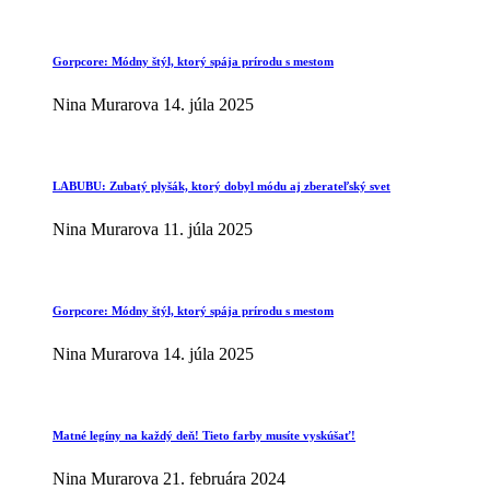
Gorpcore: Módny štýl, ktorý spája prírodu s mestom
Nina Murarova
14. júla 2025
LABUBU: Zubatý plyšák, ktorý dobyl módu aj zberateľský svet
Nina Murarova
11. júla 2025
Gorpcore: Módny štýl, ktorý spája prírodu s mestom
Nina Murarova
14. júla 2025
Matné legíny na každý deň! Tieto farby musíte vyskúšať!
Nina Murarova
21. februára 2024