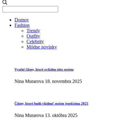
Search
for:
Domov
Fashion
Trendy
Outfity
Celebrity
Módne novinky
Vysoké čižmy, ktoré ovládnu túto sezónu
Nina Murarova
18. novembra 2025
Čižmy, ktoré budú vládnuť sezóne jeseň/zima 2025
Nina Murarova
13. októbra 2025