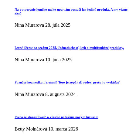
Na vytvorenie letného make-upu vám postačí len jediný produkt. A my vieme
aký!
Nina Murarova
28. júla 2025
Letné líčenie na sezónu 2025. Jednoduchosť, lesk a multifunkčné produkty.
Nina Murarova
10. júna 2025
Poznáte kozmetiku Farmasi? Toto je zopár dôvodov, prečo ju vyskúšať
Nina Murarova
8. augusta 2024
Prečo je starostlivosť o vlastné potešenie novým luxusom
Betty Molnárová
10. marca 2026