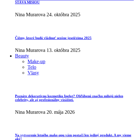
STÁVA MISIOU
Nina Murarova
24. októbra 2025
Čižmy, ktoré budú vládnuť sezóne jeseň/zima 2025
Nina Murarova
13. októbra 2025
Beauty
Make-up
Telo
Vlasy
Poznáte dekoratívnu kozmetiku Inglot? Obľúbenú značku milujú nielen
celebrity, ale aj profesionálny vizážisti.
Nina Murarova
20. mája 2026
Na vytvorenie letného make-upu vám postačí len jediný produkt. A my vieme
aký!