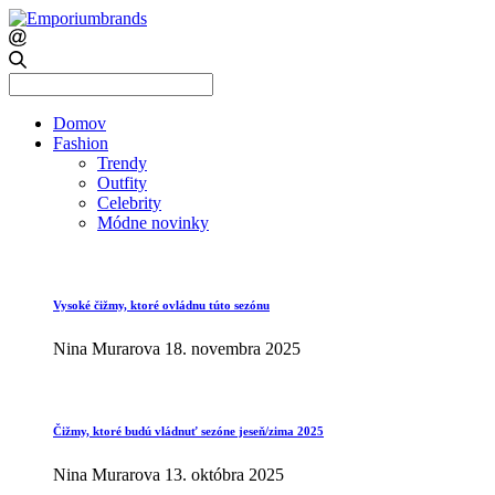
Search
for:
Domov
Fashion
Trendy
Outfity
Celebrity
Módne novinky
Vysoké čižmy, ktoré ovládnu túto sezónu
Nina Murarova
18. novembra 2025
Čižmy, ktoré budú vládnuť sezóne jeseň/zima 2025
Nina Murarova
13. októbra 2025