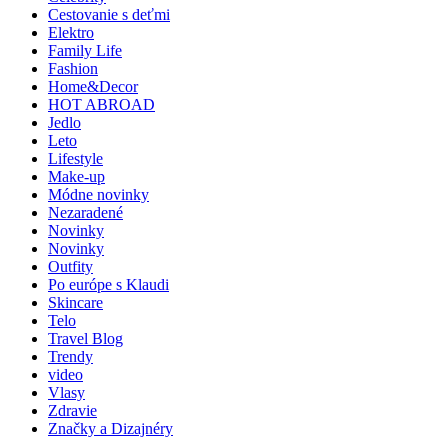
Cestovanie s deťmi
Elektro
Family Life
Fashion
Home&Decor
HOT ABROAD
Jedlo
Leto
Lifestyle
Make-up
Módne novinky
Nezaradené
Novinky
Novinky
Outfity
Po európe s Klaudi
Skincare
Telo
Travel Blog
Trendy
video
Vlasy
Zdravie
Značky a Dizajnéry