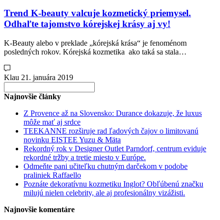
Trend K-beauty valcuje kozmetický priemysel.
Odhaľte tajomstvo kórejskej krásy aj vy!
K-Beauty alebo v preklade „kórejská krása“ je fenoménom
posledných rokov. Kórejská kozmetika ako taká sa stala…
Klau
21. januára 2019
Search
for:
Najnovšie články
Z Provence až na Slovensko: Durance dokazuje, že luxus
môže mať aj srdce
TEEKANNE rozširuje rad ľadových čajov o limitovanú
novinku EISTEE Yuzu & Mäta
Rekordný rok v Designer Outlet Parndorf, centrum eviduje
rekordné tržby a tretie miesto v Európe.
Odmeňte pani učiteľku chutným darčekom v podobe
praliniek Raffaello
Poznáte dekoratívnu kozmetiku Inglot? Obľúbenú značku
milujú nielen celebrity, ale aj profesionálny vizážisti.
Najnovšie komentáre