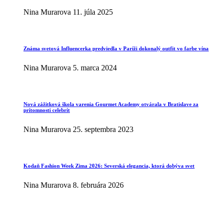
Nina Murarova
11. júla 2025
Známa svetová Influencerka predviedla v Paríži dokonalý outfit vo farbe vína
Nina Murarova
5. marca 2024
Nová zážitková škola varenia Gourmet Academy otvárala v Bratislave za
prítomnosti celebrít
Nina Murarova
25. septembra 2023
Kodaň Fashion Week Zima 2026: Severská elegancia, ktorá dobýva svet
Nina Murarova
8. februára 2026