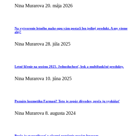
Nina Murarova
20. mája 2026
Na vytvorenie letného make-upu vám postačí len jediný produkt. A my vieme
aký!
Nina Murarova
28. júla 2025
Letné líčenie na sezónu 2025. Jednoduchosť, lesk a multifunkčné produkty.
Nina Murarova
10. júna 2025
Poznáte kozmetiku Farmasi? Toto je zopár dôvodov, prečo ju vyskúšať
Nina Murarova
8. augusta 2024
Prečo je starostlivosť o vlastné potešenie novým luxusom