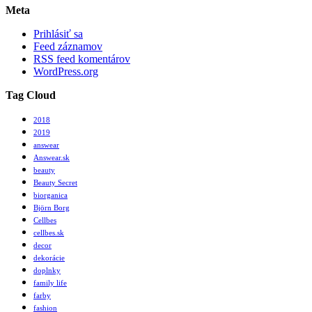
Meta
Prihlásiť sa
Feed záznamov
RSS feed komentárov
WordPress.org
Tag Cloud
2018
2019
answear
Answear.sk
beauty
Beauty Secret
biorganica
Björn Borg
Cellbes
cellbes.sk
decor
dekorácie
doplnky
family life
farby
fashion