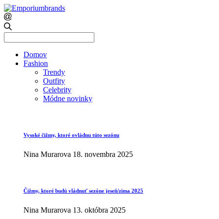
Search
for:
Domov
Fashion
Trendy
Outfity
Celebrity
Módne novinky
Vysoké čižmy, ktoré ovládnu túto sezónu
Nina Murarova
18. novembra 2025
Čižmy, ktoré budú vládnuť sezóne jeseň/zima 2025
Nina Murarova
13. októbra 2025