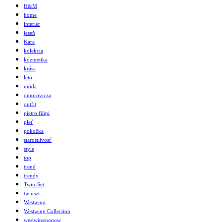
H&M
home
interier
jeseň
Kara
kolekcia
kozmetika
krása
leto
móda
omorovicza
outfit
pietro filipi
pleť
pokožka
starostlivosť
style
top
trend
trendy
Twin-Set
twinset
Westwing
Westwing Collection
westwingnonow