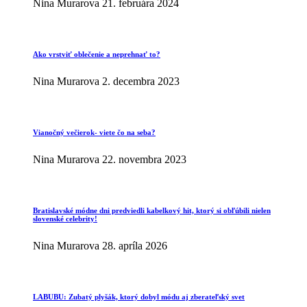
Nina Murarova
21. februára 2024
Ako vrstviť oblečenie a neprehnať to?
Nina Murarova
2. decembra 2023
Vianočný večierok- viete čo na seba?
Nina Murarova
22. novembra 2023
Bratislavské módne dni predviedli kabelkový hit, ktorý si obľúbili nielen
slovenské celebrity!
Nina Murarova
28. apríla 2026
LABUBU: Zubatý plyšák, ktorý dobyl módu aj zberateľský svet