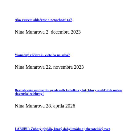
Ako vrstviť oblečenie a neprehnať to?
Nina Murarova
2. decembra 2023
Vianočný večierok- viete čo na seba?
Nina Murarova
22. novembra 2023
Bratislavské módne dni predviedli kabelkový hit, ktorý si obľúbili nielen
slovenské celebrity!
Nina Murarova
28. apríla 2026
LABUBU: Zubatý plyšák, ktorý dobyl módu aj zberateľský svet