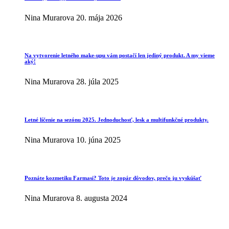
Nina Murarova
20. mája 2026
Na vytvorenie letného make-upu vám postačí len jediný produkt. A my vieme
aký!
Nina Murarova
28. júla 2025
Letné líčenie na sezónu 2025. Jednoduchosť, lesk a multifunkčné produkty.
Nina Murarova
10. júna 2025
Poznáte kozmetiku Farmasi? Toto je zopár dôvodov, prečo ju vyskúšať
Nina Murarova
8. augusta 2024