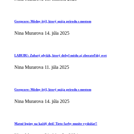
Gorpcore: Módny štýl, ktorý spája prírodu s mestom
Nina Murarova
14. júla 2025
LABUBU: Zubatý plyšák, ktorý dobyl módu aj zberateľský svet
Nina Murarova
11. júla 2025
Gorpcore: Módny štýl, ktorý spája prírodu s mestom
Nina Murarova
14. júla 2025
Matné legíny na každý deň! Tieto farby musíte vyskúšať!