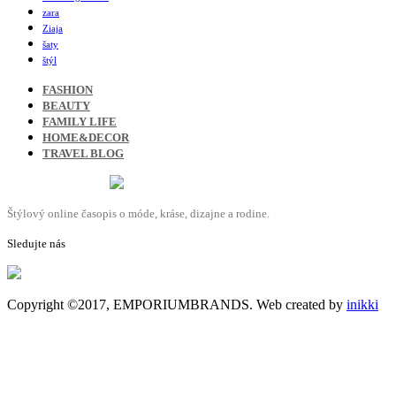
zara
Ziaja
šaty
štýl
FASHION
BEAUTY
FAMILY LIFE
HOME&DECOR
TRAVEL BLOG
Štýlový online časopis o móde, kráse, dizajne a rodine.
Sledujte nás
Copyright ©2017, EMPORIUMBRANDS. Web created by
inikki