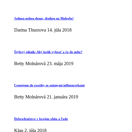
Jednou nohou doma, druhou na Malorke!
Darina Thurzova
14. júla 2018
Štýlový piknik: Aký košík vybrať a čo do neho?
Betty Molnárová
23. mája 2019
Cestujeme do exotiky so známymi influencerkami
Betty Molnárová
21. januára 2019
Dobrodružstvo v krajine ohňa a ľadu
Klau
2. júla 2018