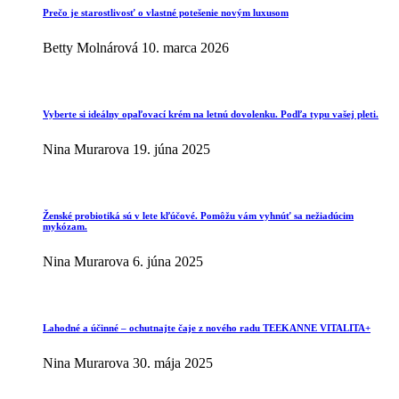
Prečo je starostlivosť o vlastné potešenie novým luxusom
Betty Molnárová
10. marca 2026
Vyberte si ideálny opaľovací krém na letnú dovolenku. Podľa typu vašej pleti.
Nina Murarova
19. júna 2025
Ženské probiotiká sú v lete kľúčové. Pomôžu vám vyhnúť sa nežiadúcim
mykózam.
Nina Murarova
6. júna 2025
Lahodné a účinné – ochutnajte čaje z nového radu TEEKANNE VITALITA+
Nina Murarova
30. mája 2025