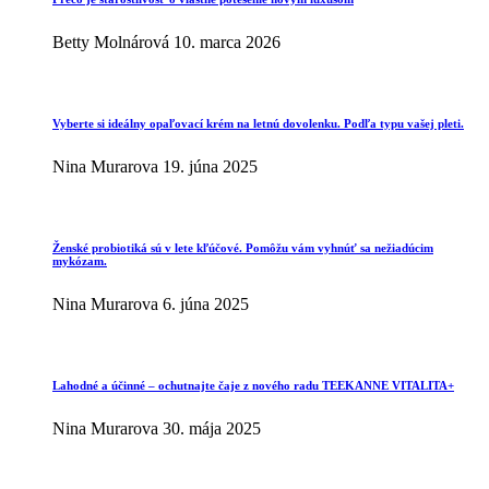
Betty Molnárová
10. marca 2026
Vyberte si ideálny opaľovací krém na letnú dovolenku. Podľa typu vašej pleti.
Nina Murarova
19. júna 2025
Ženské probiotiká sú v lete kľúčové. Pomôžu vám vyhnúť sa nežiadúcim
mykózam.
Nina Murarova
6. júna 2025
Lahodné a účinné – ochutnajte čaje z nového radu TEEKANNE VITALITA+
Nina Murarova
30. mája 2025