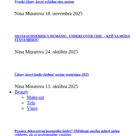
Vysoké čižmy, ktoré ovládnu túto sezónu
Nina Murarova
18. novembra 2025
SILVIA SCHNEIDER X HUMANIC: UNDERCOVER CHIC – KEĎ SA MÓDA
STÁVA MISIOU
Nina Murarova
24. októbra 2025
Čižmy, ktoré budú vládnuť sezóne jeseň/zima 2025
Nina Murarova
13. októbra 2025
Beauty
Make-up
Telo
Vlasy
Poznáte dekoratívnu kozmetiku Inglot? Obľúbenú značku milujú nielen
celebrity, ale aj profesionálny vizážisti.