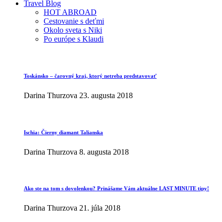
Travel Blog
HOT ABROAD
Cestovanie s deťmi
Okolo sveta s Niki
Po európe s Klaudi
Toskánsko – čarovný kraj, ktorý netreba predstavovať
Darina Thurzova
23. augusta 2018
Ischia: Čierny diamant Talianska
Darina Thurzova
8. augusta 2018
Ako ste na tom s dovolenkou? Prinášame Vám aktuálne LAST MINUTE tipy!
Darina Thurzova
21. júla 2018