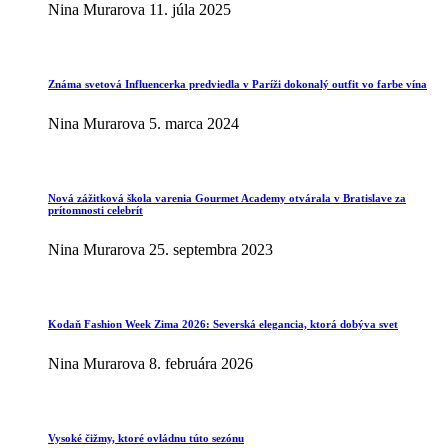
Nina Murarova
11. júla 2025
Známa svetová Influencerka predviedla v Paríži dokonalý outfit vo farbe vína
Nina Murarova
5. marca 2024
Nová zážitková škola varenia Gourmet Academy otvárala v Bratislave za
prítomnosti celebrít
Nina Murarova
25. septembra 2023
Kodaň Fashion Week Zima 2026: Severská elegancia, ktorá dobýva svet
Nina Murarova
8. februára 2026
Vysoké čižmy, ktoré ovládnu túto sezónu