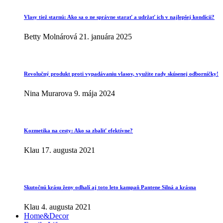
Vlasy tiež starnú: Ako sa o ne správne starať a udržať ich v najlepšej kondícii?
Betty Molnárová
21. januára 2025
Revolučný produkt proti vypadávaniu vlasov, využite rady skúsenej odborníčky!
Nina Murarova
9. mája 2024
Kozmetika na cesty: Ako sa zbaliť efektívne?
Klau
17. augusta 2021
Skutočnú krásu ženy odhalí aj toto leto kampaň Pantene Silná a krásna
Klau
4. augusta 2021
Home&Decor