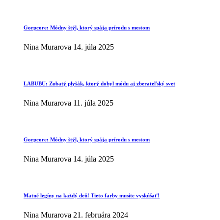
Gorpcore: Módny štýl, ktorý spája prírodu s mestom
Nina Murarova
14. júla 2025
LABUBU: Zubatý plyšák, ktorý dobyl módu aj zberateľský svet
Nina Murarova
11. júla 2025
Gorpcore: Módny štýl, ktorý spája prírodu s mestom
Nina Murarova
14. júla 2025
Matné legíny na každý deň! Tieto farby musíte vyskúšať!
Nina Murarova
21. februára 2024