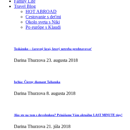
Family Life
Travel Blog
HOT ABROAD
Cestovanie s deťmi
Okolo sveta s Niki
Po európe s Klaudi
Toskánsko – čarovný kraj, ktorý netreba predstavovať
Darina Thurzova
23. augusta 2018
Ischia: Čierny diamant Talianska
Darina Thurzova
8. augusta 2018
Ako ste na tom s dovolenkou? Prinášame Vám aktuálne LAST MINUTE tipy!
Darina Thurzova
21. júla 2018