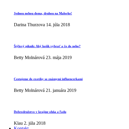
Jednou nohou doma, druhou na Malorke!
Darina Thurzova
14. júla 2018
Štýlový piknik: Aký košík vybrať a čo do neho?
Betty Molnárová
23. mája 2019
Cestujeme do exotiky so známymi influencerkami
Betty Molnárová
21. januára 2019
Dobrodružstvo v krajine ohňa a ľadu
Klau
2. júla 2018
Kontakt