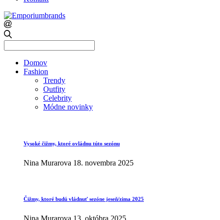
Search
for:
Domov
Fashion
Trendy
Outfity
Celebrity
Módne novinky
Vysoké čižmy, ktoré ovládnu túto sezónu
Nina Murarova
18. novembra 2025
Čižmy, ktoré budú vládnuť sezóne jeseň/zima 2025
Nina Murarova
13. októbra 2025