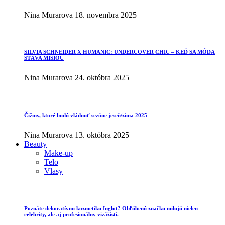
Nina Murarova
18. novembra 2025
SILVIA SCHNEIDER X HUMANIC: UNDERCOVER CHIC – KEĎ SA MÓDA
STÁVA MISIOU
Nina Murarova
24. októbra 2025
Čižmy, ktoré budú vládnuť sezóne jeseň/zima 2025
Nina Murarova
13. októbra 2025
Beauty
Make-up
Telo
Vlasy
Poznáte dekoratívnu kozmetiku Inglot? Obľúbenú značku milujú nielen
celebrity, ale aj profesionálny vizážisti.