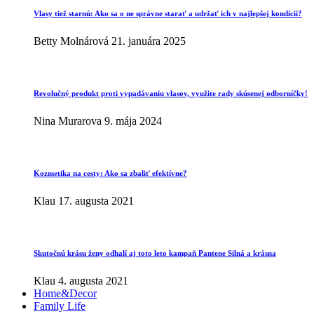
Vlasy tiež starnú: Ako sa o ne správne starať a udržať ich v najlepšej kondícii?
Betty Molnárová
21. januára 2025
Revolučný produkt proti vypadávaniu vlasov, využite rady skúsenej odborníčky!
Nina Murarova
9. mája 2024
Kozmetika na cesty: Ako sa zbaliť efektívne?
Klau
17. augusta 2021
Skutočnú krásu ženy odhalí aj toto leto kampaň Pantene Silná a krásna
Klau
4. augusta 2021
Home&Decor
Family Life