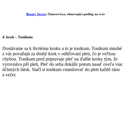
Beauty Secret
, Omorovicza, obnovujúci peeling na tvár
4. krok
– Tonikum
Dostávame sa k štvrtému kroku a to je tonikum. Tonikum mnohé
z vás považujú za druhý krok v odličovaní pleti, čo je veľkou
chybou. Tonikum pred pripravuje pleť na ďalšie kroky tým, že
vyrovnáva pH pleti. Pleť do seba dokáže potom nasať oveľa viac
účinných látok. Stačí si tonikum vmasírovať do pleti každé ráno
a večer.