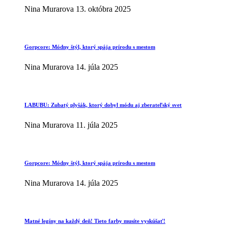
Nina Murarova
13. októbra 2025
Gorpcore: Módny štýl, ktorý spája prírodu s mestom
Nina Murarova
14. júla 2025
LABUBU: Zubatý plyšák, ktorý dobyl módu aj zberateľský svet
Nina Murarova
11. júla 2025
Gorpcore: Módny štýl, ktorý spája prírodu s mestom
Nina Murarova
14. júla 2025
Matné legíny na každý deň! Tieto farby musíte vyskúšať!