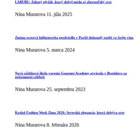
LABUBU: Zubatý plyšák, ktorý dobyl módu aj zberateľský svet
Nina Murarova
11. júla 2025
Známa svetová Influencerka predviedla v Paríži dokonalý outfit vo farbe vína
Nina Murarova
5. marca 2024
Nová zážitková škola varenia Gourmet Academy otvárala v Bratislave za
prítomnosti celebrít
Nina Murarova
25. septembra 2023
Kodaň Fashion Week Zima 2026: Severská elegancia, ktorá dobýva svet
Nina Murarova
8. februára 2026