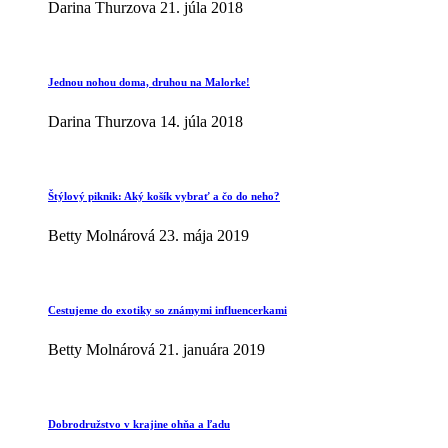
Darina Thurzova
21. júla 2018
Jednou nohou doma, druhou na Malorke!
Darina Thurzova
14. júla 2018
Štýlový piknik: Aký košík vybrať a čo do neho?
Betty Molnárová
23. mája 2019
Cestujeme do exotiky so známymi influencerkami
Betty Molnárová
21. januára 2019
Dobrodružstvo v krajine ohňa a ľadu