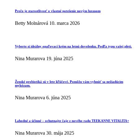
Prečo je starostlivosť o vlastné potešenie novým luxusom
Betty Molnárová
10. marca 2026
Vyberte si ideálny opaľovací krém na letnú dovolenku. Podľa typu vašej pleti.
Nina Murarova
19. júna 2025
Ženské probiotiká sú v lete kľúčové. Pomôžu vám vyhnúť sa nežiadúcim
mykózam.
Nina Murarova
6. júna 2025
Lahodné a účinné – ochutnajte čaje z nového radu TEEKANNE VITALITA+
Nina Murarova
30. mája 2025