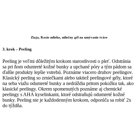
Ziaja, Kozie mlieko, mliečny gél na umývanie tváre
3. krok
– Peeling
Peeling je veľmi dôležitým krokom starostlivosti o pleť. Odstránia
sa pri ňom odumreté kožné bunky a upchané póry a tým pádom sa
ďalšie produkty lepšie vstrebú. Poznáme viacero druhov peelingov.
Klasický peeling so zrniečkami alebo taktiež peelingové gély, ktoré
na seba viažu odumreté bunky a nedráždia pritom pokožku tak, ako
klasické peelingy. Okrem spomenutých poznáme aj chemické
peelingy s AHA kyselinkami, ktoré odstraňujú odumreté kožné
bunky. Peeling nie je každodenným krokom, odporúča sa robiť 2x
do týždňa.