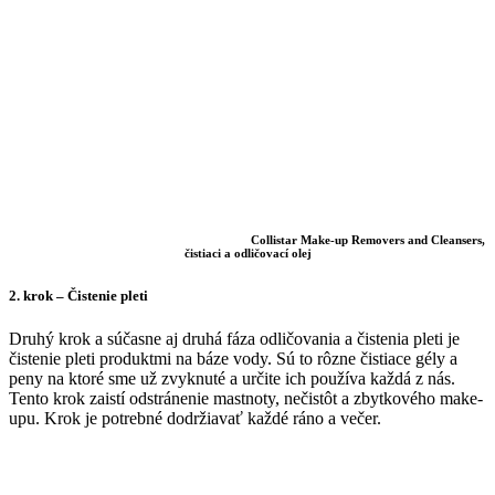
Collistar Make-up Removers and Cleansers,
čistiaci a odličovací olej
2. krok
– Čistenie pleti
Druhý krok a súčasne aj druhá fáza odličovania a čistenia pleti je
čistenie pleti produktmi na báze vody. Sú to rôzne čistiace gély a
peny na ktoré sme už zvyknuté a určite ich používa každá z nás.
Tento krok zaistí odstránenie mastnoty, nečistôt a zbytkového make-
upu. Krok je potrebné dodržiavať každé ráno a večer.