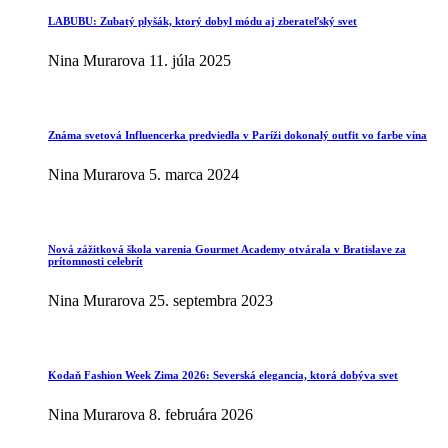
LABUBU: Zubatý plyšák, ktorý dobyl módu aj zberateľský svet
Nina Murarova
11. júla 2025
Známa svetová Influencerka predviedla v Paríži dokonalý outfit vo farbe vína
Nina Murarova
5. marca 2024
Nová zážitková škola varenia Gourmet Academy otvárala v Bratislave za
prítomnosti celebrít
Nina Murarova
25. septembra 2023
Kodaň Fashion Week Zima 2026: Severská elegancia, ktorá dobýva svet
Nina Murarova
8. februára 2026