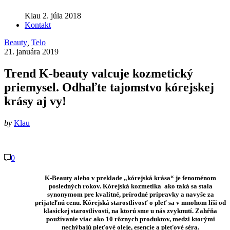
Klau
2. júla 2018
Kontakt
Beauty
,
Telo
21. januára 2019
Trend K-beauty valcuje kozmetický
priemysel. Odhaľte tajomstvo kórejskej
krásy aj vy!
by
Klau
0
K-Beauty alebo v preklade „kórejská krása“
je fenoménom
posledných rokov.
Kórejská kozmetika
ako taká sa stala
synonymom pre kvalitné, prírodné prípravky a navyše za
prijateľnú cenu. Kórejská starostlivosť o pleť sa v mnohom líši od
klasickej starostlivosti, na ktorú sme u nás zvyknutí. Zahŕňa
používanie viac ako 10 rôznych produktov, medzi ktorými
nechýbajú pleťové oleje, esencie a pleťové séra.