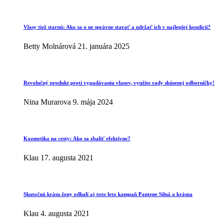
Vlasy tiež starnú: Ako sa o ne správne starať a udržať ich v najlepšej kondícii?
Betty Molnárová
21. januára 2025
Revolučný produkt proti vypadávaniu vlasov, využite rady skúsenej odborníčky!
Nina Murarova
9. mája 2024
Kozmetika na cesty: Ako sa zbaliť efektívne?
Klau
17. augusta 2021
Skutočnú krásu ženy odhalí aj toto leto kampaň Pantene Silná a krásna
Klau
4. augusta 2021