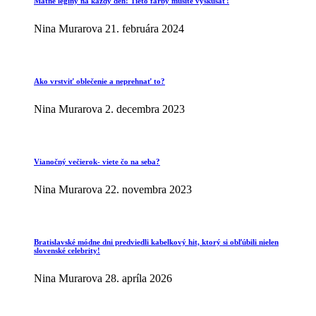
Matné legíny na každý deň! Tieto farby musíte vyskúšať!
Nina Murarova
21. februára 2024
Ako vrstviť oblečenie a neprehnať to?
Nina Murarova
2. decembra 2023
Vianočný večierok- viete čo na seba?
Nina Murarova
22. novembra 2023
Bratislavské módne dni predviedli kabelkový hit, ktorý si obľúbili nielen
slovenské celebrity!
Nina Murarova
28. apríla 2026