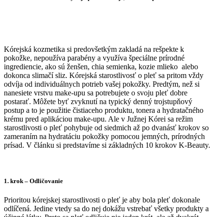
Kórejská kozmetika si predovšetkým zakladá na rešpekte k
pokožke, nepoužíva parabény a využíva špeciálne prírodné
ingrediencie, ako sú ženšen, chia semienka, kozie mlieko alebo
dokonca slimačí sliz. Kórejská starostlivosť o pleť sa pritom vždy
odvíja od individuálnych potrieb vašej pokožky. Predtým, než si
nanesiete vrstvu make-upu sa potrebujete o svoju pleť dobre
postarať. Môžete byť zvyknutí na typický denný trojstupňový
postup a to je použitie čistiaceho produktu, tonera a hydratačného
krému pred aplikáciou make-upu. Ale v Južnej Kórei sa režim
starostlivosti o pleť pohybuje od siedmich až po dvanásť krokov so
zameraním na hydratáciu pokožky pomocou jemných, prírodných
prísad. V článku si predstavíme si základných 10 krokov K-Beauty.
1. krok
– Odličovanie
Prioritou kórejskej starostlivosti o pleť je aby bola pleť dokonale
odlíčená. Jedine vtedy sa do nej dokážu vstrebať všetky produkty a