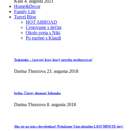
Klau
4. augusta 2021
Home&Decor
Family Life
Travel Blog
HOT ABROAD
Cestovanie s deťmi
Okolo sveta s Niki
Po európe s Klaudi
Toskánsko – čarovný kraj, ktorý netreba predstavovať
Darina Thurzova
23. augusta 2018
Ischia: Čierny diamant Talianska
Darina Thurzova
8. augusta 2018
Ako ste na tom s dovolenkou? Prinášame Vám aktuálne LAST MINUTE tipy!