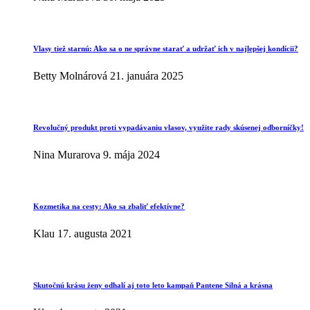
Vlasy tiež starnú: Ako sa o ne správne starať a udržať ich v najlepšej kondícii?
Betty Molnárová
21. januára 2025
Revolučný produkt proti vypadávaniu vlasov, využite rady skúsenej odborníčky!
Nina Murarova
9. mája 2024
Kozmetika na cesty: Ako sa zbaliť efektívne?
Klau
17. augusta 2021
Skutočnú krásu ženy odhalí aj toto leto kampaň Pantene Silná a krásna