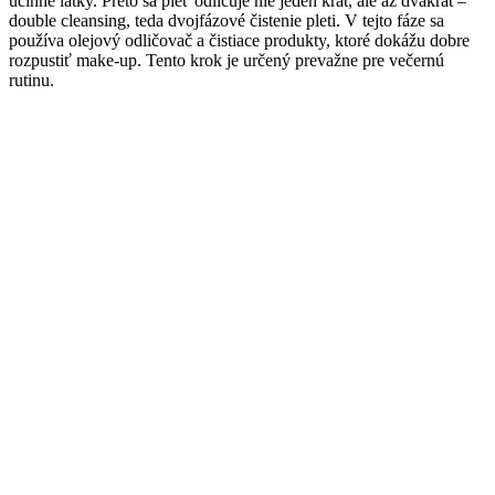
účinné látky. Preto sa pleť odličuje nie jeden krát, ale až dvakrát –
double cleansing, teda dvojfázové čistenie pleti. V tejto fáze sa
používa olejový odličovač a čistiace produkty, ktoré dokážu dobre
rozpustiť make-up. Tento krok je určený prevažne pre večernú
rutinu.