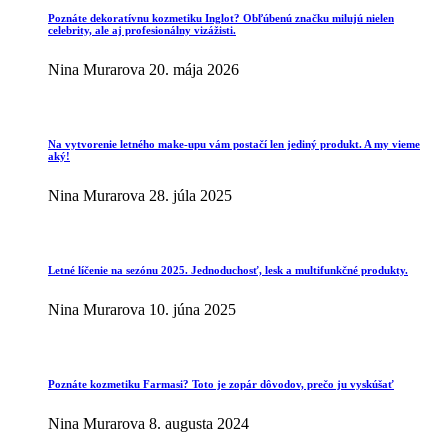
Poznáte dekoratívnu kozmetiku Inglot? Obľúbenú značku milujú nielen
celebrity, ale aj profesionálny vizážisti.
Nina Murarova
20. mája 2026
Na vytvorenie letného make-upu vám postačí len jediný produkt. A my vieme
aký!
Nina Murarova
28. júla 2025
Letné líčenie na sezónu 2025. Jednoduchosť, lesk a multifunkčné produkty.
Nina Murarova
10. júna 2025
Poznáte kozmetiku Farmasi? Toto je zopár dôvodov, prečo ju vyskúšať
Nina Murarova
8. augusta 2024