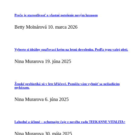
Prečo je starostlivosť o vlastné potešenie novým luxusom
Betty Molnárová
10. marca 2026
Vyberte si ideálny opaľovací krém na letnú dovolenku. Podľa typu vašej pleti.
Nina Murarova
19. júna 2025
Ženské probiotiká sú v lete kľúčové. Pomôžu vám vyhnúť sa nežiadúcim
mykózam.
Nina Murarova
6. júna 2025
Lahodné a účinné – ochutnajte čaje z nového radu TEEKANNE VITALITA+
Nina Murarova
30. mája 2025