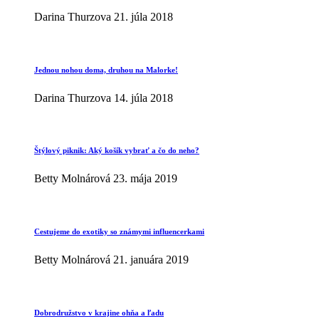
Darina Thurzova
21. júla 2018
Jednou nohou doma, druhou na Malorke!
Darina Thurzova
14. júla 2018
Štýlový piknik: Aký košík vybrať a čo do neho?
Betty Molnárová
23. mája 2019
Cestujeme do exotiky so známymi influencerkami
Betty Molnárová
21. januára 2019
Dobrodružstvo v krajine ohňa a ľadu