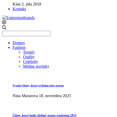
Klau
2. júla 2018
Kontakt
Search
for:
Domov
Fashion
Trendy
Outfity
Celebrity
Módne novinky
Vysoké čižmy, ktoré ovládnu túto sezónu
Nina Murarova
18. novembra 2025
Čižmy, ktoré budú vládnuť sezóne jeseň/zima 2025