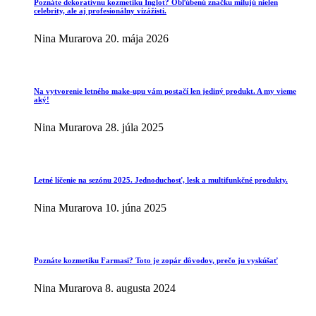
Poznáte dekoratívnu kozmetiku Inglot? Obľúbenú značku milujú nielen
celebrity, ale aj profesionálny vizážisti.
Nina Murarova
20. mája 2026
Na vytvorenie letného make-upu vám postačí len jediný produkt. A my vieme
aký!
Nina Murarova
28. júla 2025
Letné líčenie na sezónu 2025. Jednoduchosť, lesk a multifunkčné produkty.
Nina Murarova
10. júna 2025
Poznáte kozmetiku Farmasi? Toto je zopár dôvodov, prečo ju vyskúšať
Nina Murarova
8. augusta 2024