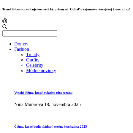
Trend K-beauty valcuje kozmetický priemysel. Odhaľte tajomstvo kórejskej krásy aj vy!
Search
for:
Domov
Fashion
Trendy
Outfity
Celebrity
Módne novinky
Vysoké čižmy, ktoré ovládnu túto sezónu
Nina Murarova
18. novembra 2025
Čižmy, ktoré budú vládnuť sezóne jeseň/zima 2025