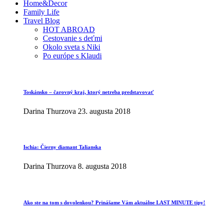
Home&Decor
Family Life
Travel Blog
HOT ABROAD
Cestovanie s deťmi
Okolo sveta s Niki
Po európe s Klaudi
Toskánsko – čarovný kraj, ktorý netreba predstavovať
Darina Thurzova
23. augusta 2018
Ischia: Čierny diamant Talianska
Darina Thurzova
8. augusta 2018
Ako ste na tom s dovolenkou? Prinášame Vám aktuálne LAST MINUTE tipy!