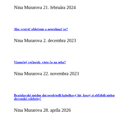
Nina Murarova
21. februára 2024
Ako vrstviť oblečenie a neprehnať to?
Nina Murarova
2. decembra 2023
Vianočný večierok- viete čo na seba?
Nina Murarova
22. novembra 2023
Bratislavské módne dni predviedli kabelkový hit, ktorý si obľúbili nielen
slovenské celebrity!
Nina Murarova
28. apríla 2026