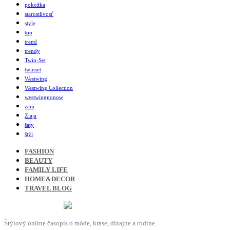
pokožka
starostlivosť
style
top
trend
trendy
Twin-Set
twinset
Westwing
Westwing Collection
westwingnonow
zara
Ziaja
šaty
štýl
FASHION
BEAUTY
FAMILY LIFE
HOME&DECOR
TRAVEL BLOG
Štýlový online časopis o móde, kráse, dizajne a rodine.