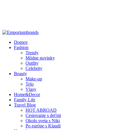
Domov
Fashion
Trendy
Módne novinky
Outfity
Celebrity
Beauty
Make-up
Telo
Vlasy
Home&Decor
Family Life
Travel Blog
HOT ABROAD
Cestovanie s deťmi
Okolo sveta s Niki
Po európe s Klaudi