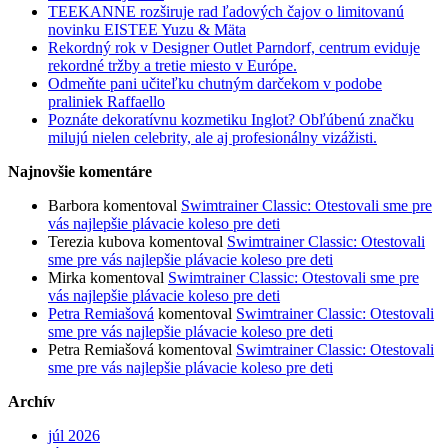
TEEKANNE rozširuje rad ľadových čajov o limitovanú
novinku EISTEE Yuzu & Mäta
Rekordný rok v Designer Outlet Parndorf, centrum eviduje
rekordné tržby a tretie miesto v Európe.
Odmeňte pani učiteľku chutným darčekom v podobe
praliniek Raffaello
Poznáte dekoratívnu kozmetiku Inglot? Obľúbenú značku
milujú nielen celebrity, ale aj profesionálny vizážisti.
Najnovšie komentáre
Barbora
komentoval
Swimtrainer Classic: Otestovali sme pre
vás najlepšie plávacie koleso pre deti
Terezia kubova
komentoval
Swimtrainer Classic: Otestovali
sme pre vás najlepšie plávacie koleso pre deti
Mirka
komentoval
Swimtrainer Classic: Otestovali sme pre
vás najlepšie plávacie koleso pre deti
Petra Remiašová
komentoval
Swimtrainer Classic: Otestovali
sme pre vás najlepšie plávacie koleso pre deti
Petra Remiašová
komentoval
Swimtrainer Classic: Otestovali
sme pre vás najlepšie plávacie koleso pre deti
Archív
júl 2026