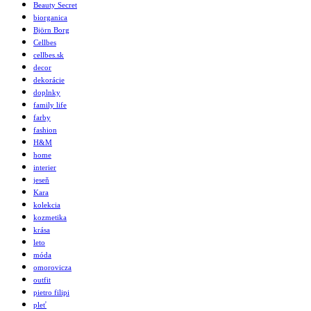
Beauty Secret
biorganica
Björn Borg
Cellbes
cellbes.sk
decor
dekorácie
doplnky
family life
farby
fashion
H&M
home
interier
jeseň
Kara
kolekcia
kozmetika
krása
leto
móda
omorovicza
outfit
pietro filipi
pleť