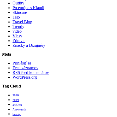
Outfity
Po európe s Klaudi
Skincare
Telo
Travel Blog
Trendy
video
Vlasy
Zdravie
Značky a Dizajnéry
Meta
Prihlásiť sa
Feed záznamov
RSS feed komentárov
WordPress.org
Tag Cloud
2018
2019
answear
Answear.sk
beauty