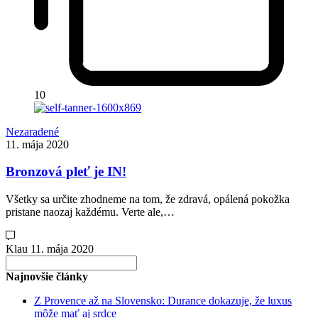
10
Nezaradené
11. mája 2020
Bronzová pleť je IN!
Všetky sa určite zhodneme na tom, že zdravá, opálená pokožka
pristane naozaj každému. Verte ale,…
Klau
11. mája 2020
Search
for:
Najnovšie články
Z Provence až na Slovensko: Durance dokazuje, že luxus
môže mať aj srdce