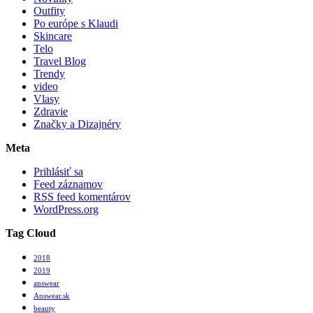
Outfity
Po európe s Klaudi
Skincare
Telo
Travel Blog
Trendy
video
Vlasy
Zdravie
Značky a Dizajnéry
Meta
Prihlásiť sa
Feed záznamov
RSS feed komentárov
WordPress.org
Tag Cloud
2018
2019
answear
Answear.sk
beauty