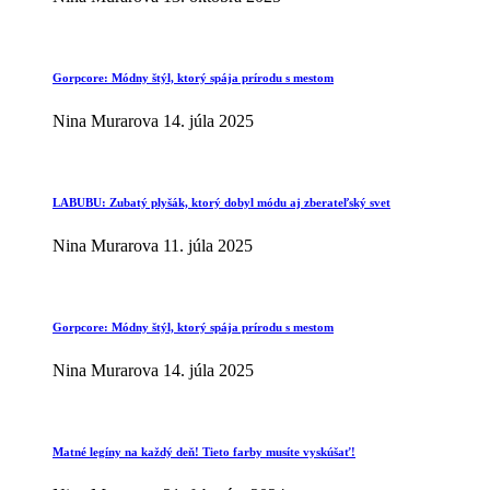
Gorpcore: Módny štýl, ktorý spája prírodu s mestom
Nina Murarova
14. júla 2025
LABUBU: Zubatý plyšák, ktorý dobyl módu aj zberateľský svet
Nina Murarova
11. júla 2025
Gorpcore: Módny štýl, ktorý spája prírodu s mestom
Nina Murarova
14. júla 2025
Matné legíny na každý deň! Tieto farby musíte vyskúšať!