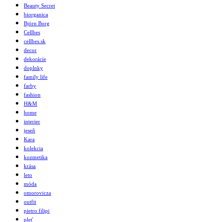
Beauty Secret
biorganica
Björn Borg
Cellbes
cellbes.sk
decor
dekorácie
doplnky
family life
farby
fashion
H&M
home
interier
jeseň
Kara
kolekcia
kozmetika
krása
leto
móda
omorovicza
outfit
pietro filipi
pleť