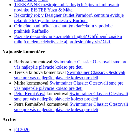
TEEKANNE rozširuje rad ľadových čajov o limitovanú
novinku EISTEE Yuzu & Mäta
Rekordný rok v Designer Outlet Parndorf, centrum eviduje
rekordné tržby a tretie miesto v Európe.
Odmeňte pani učiteľku chutným darčekom v podobe
praliniek Raffaello
Poznáte dekoratívnu kozmetiku Inglot? Obľúbenú značku
milujú nielen celebrity, ale aj profesionálny vizážisti.
Najnovšie komentáre
Barbora
komentoval
Swimtrainer Classic: Otestovali sme pre
vás najlepšie plávacie koleso pre deti
Terezia kubova
komentoval
Swimtrainer Classic: Otestovali
sme pre vás najlepšie plávacie koleso pre deti
Mirka
komentoval
Swimtrainer Classic: Otestovali sme pre
vás najlepšie plávacie koleso pre deti
Petra Remiašová
komentoval
Swimtrainer Classic: Otestovali
sme pre vás najlepšie plávacie koleso pre deti
Petra Remiašová
komentoval
Swimtrainer Classic: Otestovali
sme pre vás najlepšie plávacie koleso pre deti
Archív
júl 2026