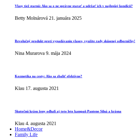
Vlasy tiež starnú: Ako sa o ne správne starať a udržať ich v najlepšej kondícii?
Betty Molnárová
21. januára 2025
Revolučný produkt proti vypadávaniu vlasov, využite rady skúsenej odborníčky!
Nina Murarova
9. mája 2024
Kozmetika na cesty: Ako sa zbaliť efektívne?
Klau
17. augusta 2021
Skutočnú krásu ženy odhalí aj toto leto kampaň Pantene Silná a krásna
Klau
4. augusta 2021
Home&Decor
Family Life