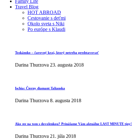
Family Life
Travel Blog
HOT ABROAD
Cestovanie s deťmi
Okolo sveta s Niki
Po európe s Klaudi
Toskánsko – čarovný kraj, ktorý netreba predstavovať
Darina Thurzova
23. augusta 2018
Ischia: Čierny diamant Talianska
Darina Thurzova
8. augusta 2018
Ako ste na tom s dovolenkou? Prinášame Vám aktuálne LAST MINUTE tipy!
Darina Thurzova
21. júla 2018