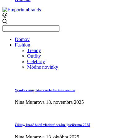
Search
for:
Domov
Fashion
Trendy
Outfity
Celebrity
Módne novinky
Vysoké čižmy, ktoré ovládnu túto sezónu
Nina Murarova
18. novembra 2025
Čižmy, ktoré budú vládnuť sezóne jeseň/zima 2025
Nina Murarova
13. októbra 2025