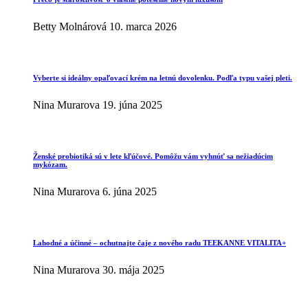
Betty Molnárová
10. marca 2026
Vyberte si ideálny opaľovací krém na letnú dovolenku. Podľa typu vašej pleti.
Nina Murarova
19. júna 2025
Ženské probiotiká sú v lete kľúčové. Pomôžu vám vyhnúť sa nežiadúcim
mykózam.
Nina Murarova
6. júna 2025
Lahodné a účinné – ochutnajte čaje z nového radu TEEKANNE VITALITA+
Nina Murarova
30. mája 2025