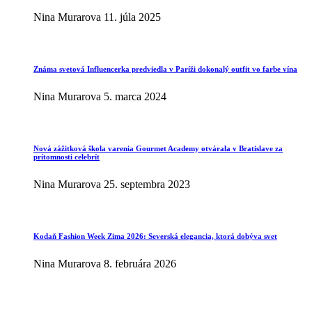
Nina Murarova
11. júla 2025
Známa svetová Influencerka predviedla v Paríži dokonalý outfit vo farbe vína
Nina Murarova
5. marca 2024
Nová zážitková škola varenia Gourmet Academy otvárala v Bratislave za
prítomnosti celebrít
Nina Murarova
25. septembra 2023
Kodaň Fashion Week Zima 2026: Severská elegancia, ktorá dobýva svet
Nina Murarova
8. februára 2026