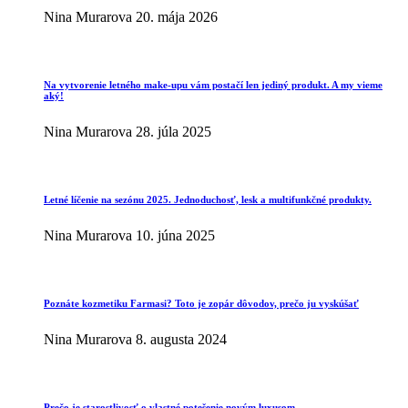
Nina Murarova
20. mája 2026
Na vytvorenie letného make-upu vám postačí len jediný produkt. A my vieme
aký!
Nina Murarova
28. júla 2025
Letné líčenie na sezónu 2025. Jednoduchosť, lesk a multifunkčné produkty.
Nina Murarova
10. júna 2025
Poznáte kozmetiku Farmasi? Toto je zopár dôvodov, prečo ju vyskúšať
Nina Murarova
8. augusta 2024
Prečo je starostlivosť o vlastné potešenie novým luxusom