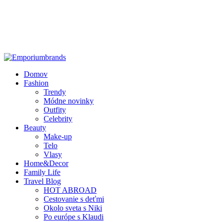
Domov
Fashion
Trendy
Módne novinky
Outfity
Celebrity
Beauty
Make-up
Telo
Vlasy
Home&Decor
Family Life
Travel Blog
HOT ABROAD
Cestovanie s deťmi
Okolo sveta s Niki
Po európe s Klaudi