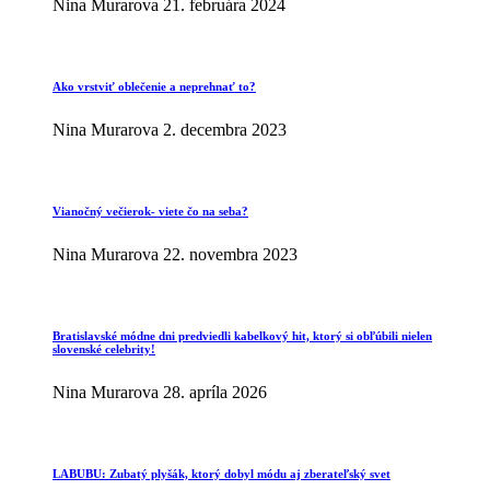
Nina Murarova
21. februára 2024
Ako vrstviť oblečenie a neprehnať to?
Nina Murarova
2. decembra 2023
Vianočný večierok- viete čo na seba?
Nina Murarova
22. novembra 2023
Bratislavské módne dni predviedli kabelkový hit, ktorý si obľúbili nielen
slovenské celebrity!
Nina Murarova
28. apríla 2026
LABUBU: Zubatý plyšák, ktorý dobyl módu aj zberateľský svet