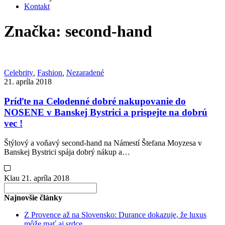
Kontakt
Značka:
second-hand
Celebrity
,
Fashion
,
Nezaradené
21. apríla 2018
Príďte na Celodenné dobré nakupovanie do
NOSENE v Banskej Bystrici a prispejte na dobrú
vec !
Štýlový a voňavý second-hand na Námestí Štefana Moyzesa v
Banskej Bystrici spája dobrý nákup a…
Klau
21. apríla 2018
Search
for:
Najnovšie články
Z Provence až na Slovensko: Durance dokazuje, že luxus
môže mať aj srdce