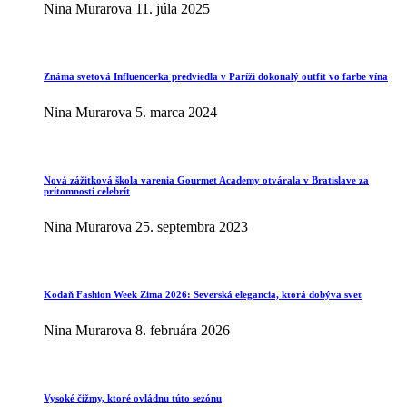
Nina Murarova
11. júla 2025
Známa svetová Influencerka predviedla v Paríži dokonalý outfit vo farbe vína
Nina Murarova
5. marca 2024
Nová zážitková škola varenia Gourmet Academy otvárala v Bratislave za
prítomnosti celebrít
Nina Murarova
25. septembra 2023
Kodaň Fashion Week Zima 2026: Severská elegancia, ktorá dobýva svet
Nina Murarova
8. februára 2026
Vysoké čižmy, ktoré ovládnu túto sezónu