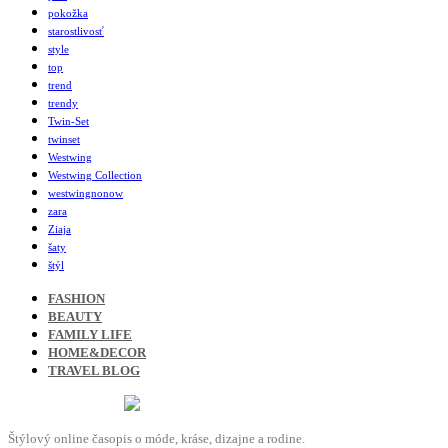
pokožka
starostlivosť
style
top
trend
trendy
Twin-Set
twinset
Westwing
Westwing Collection
westwingnonow
zara
Ziaja
šaty
štýl
FASHION
BEAUTY
FAMILY LIFE
HOME&DECOR
TRAVEL BLOG
Štýlový online časopis o móde, kráse, dizajne a rodine.