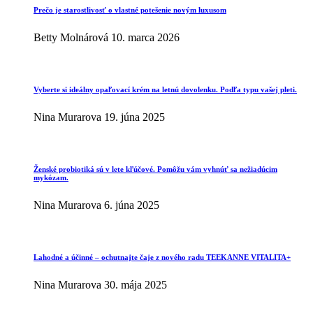
Prečo je starostlivosť o vlastné potešenie novým luxusom
Betty Molnárová
10. marca 2026
Vyberte si ideálny opaľovací krém na letnú dovolenku. Podľa typu vašej pleti.
Nina Murarova
19. júna 2025
Ženské probiotiká sú v lete kľúčové. Pomôžu vám vyhnúť sa nežiadúcim
mykózam.
Nina Murarova
6. júna 2025
Lahodné a účinné – ochutnajte čaje z nového radu TEEKANNE VITALITA+
Nina Murarova
30. mája 2025