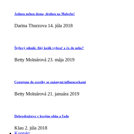
Jednou nohou doma, druhou na Malorke!
Darina Thurzova
14. júla 2018
Štýlový piknik: Aký košík vybrať a čo do neho?
Betty Molnárová
23. mája 2019
Cestujeme do exotiky so známymi influencerkami
Betty Molnárová
21. januára 2019
Dobrodružstvo v krajine ohňa a ľadu
Klau
2. júla 2018
Kontakt