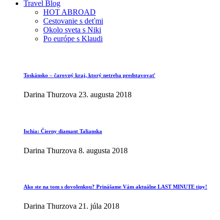
Travel Blog
HOT ABROAD
Cestovanie s deťmi
Okolo sveta s Niki
Po európe s Klaudi
Toskánsko – čarovný kraj, ktorý netreba predstavovať
Darina Thurzova
23. augusta 2018
Ischia: Čierny diamant Talianska
Darina Thurzova
8. augusta 2018
Ako ste na tom s dovolenkou? Prinášame Vám aktuálne LAST MINUTE tipy!
Darina Thurzova
21. júla 2018