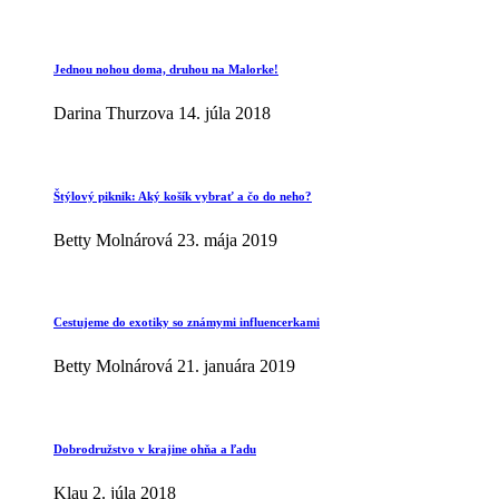
Jednou nohou doma, druhou na Malorke!
Darina Thurzova
14. júla 2018
Štýlový piknik: Aký košík vybrať a čo do neho?
Betty Molnárová
23. mája 2019
Cestujeme do exotiky so známymi influencerkami
Betty Molnárová
21. januára 2019
Dobrodružstvo v krajine ohňa a ľadu
Klau
2. júla 2018