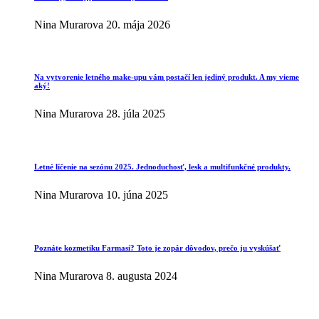
Nina Murarova
20. mája 2026
Na vytvorenie letného make-upu vám postačí len jediný produkt. A my vieme
aký!
Nina Murarova
28. júla 2025
Letné líčenie na sezónu 2025. Jednoduchosť, lesk a multifunkčné produkty.
Nina Murarova
10. júna 2025
Poznáte kozmetiku Farmasi? Toto je zopár dôvodov, prečo ju vyskúšať
Nina Murarova
8. augusta 2024