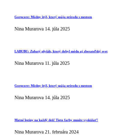
Gorpcore: Módny štýl, ktorý spája prírodu s mestom
Nina Murarova
14. júla 2025
LABUBU: Zubatý plyšák, ktorý dobyl módu aj zberateľský svet
Nina Murarova
11. júla 2025
Gorpcore: Módny štýl, ktorý spája prírodu s mestom
Nina Murarova
14. júla 2025
Matné legíny na každý deň! Tieto farby musíte vyskúšať!
Nina Murarova
21. februára 2024