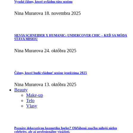
Vysoké čižmy, ktoré ovládnu túto sezónu
Nina Murarova
18. novembra 2025
SILVIA SCHNEIDER X HUMANIC: UNDERCOVER CHIC – KEĎ SA MÓDA
STÁVA MISIOU
Nina Murarova
24. októbra 2025
Čižmy, ktoré budú vládnuť sezóne jeseň/zima 2025
Nina Murarova
13. októbra 2025
Beauty
Make-up
Telo
Vlasy
Poznáte dekoratívnu kozmetiku Inglot? Obľúbenú značku milujú nielen
celebrity, ale aj profesionálny vizážisti.