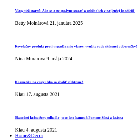
Vlasy tiež starnú: Ako sa o ne správne starať a udržať ich v najlepšej kondícii?
Betty Molnárová
21. januára 2025
Revolučný produkt proti vypadávaniu vlasov, využite rady skúsenej odborníčky!
Nina Murarova
9. mája 2024
Kozmetika na cesty: Ako sa zbaliť efektívne?
Klau
17. augusta 2021
Skutočnú krásu ženy odhalí aj toto leto kampaň Pantene Silná a krásna
Klau
4. augusta 2021
Home&Decor