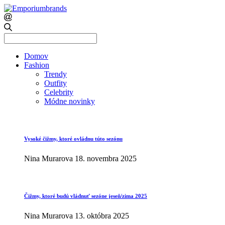
Search
for:
Domov
Fashion
Trendy
Outfity
Celebrity
Módne novinky
Vysoké čižmy, ktoré ovládnu túto sezónu
Nina Murarova
18. novembra 2025
Čižmy, ktoré budú vládnuť sezóne jeseň/zima 2025
Nina Murarova
13. októbra 2025