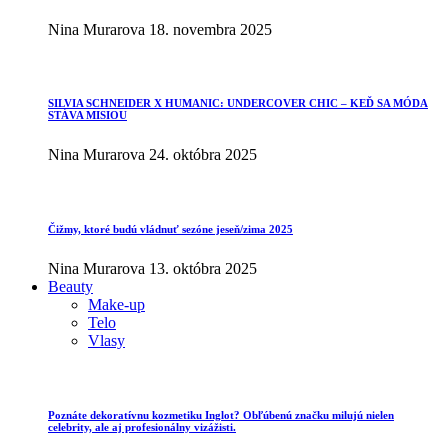
Nina Murarova
18. novembra 2025
SILVIA SCHNEIDER X HUMANIC: UNDERCOVER CHIC – KEĎ SA MÓDA
STÁVA MISIOU
Nina Murarova
24. októbra 2025
Čižmy, ktoré budú vládnuť sezóne jeseň/zima 2025
Nina Murarova
13. októbra 2025
Beauty
Make-up
Telo
Vlasy
Poznáte dekoratívnu kozmetiku Inglot? Obľúbenú značku milujú nielen
celebrity, ale aj profesionálny vizážisti.