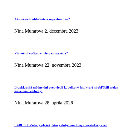
Ako vrstviť oblečenie a neprehnať to?
Nina Murarova
2. decembra 2023
Vianočný večierok- viete čo na seba?
Nina Murarova
22. novembra 2023
Bratislavské módne dni predviedli kabelkový hit, ktorý si obľúbili nielen
slovenské celebrity!
Nina Murarova
28. apríla 2026
LABUBU: Zubatý plyšák, ktorý dobyl módu aj zberateľský svet