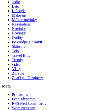
Jedlo
Leto
Lifestyle
Make-up
Módne novinky
Nezaradené
Novinky
Novinky
Outfity
Po európe s Klaudi
Skincare
Telo
Travel Blog
Trendy
video
Vlasy
Zdravie
Značky a Dizajnéry
Meta
Prihlásiť sa
Feed záznamov
RSS feed komentárov
WordPress.org