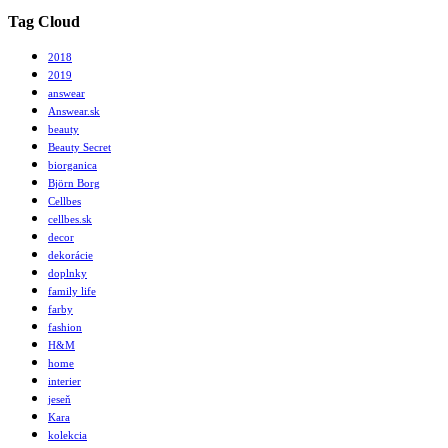
Tag Cloud
2018
2019
answear
Answear.sk
beauty
Beauty Secret
biorganica
Björn Borg
Cellbes
cellbes.sk
decor
dekorácie
doplnky
family life
farby
fashion
H&M
home
interier
jeseň
Kara
kolekcia