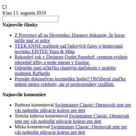
Klau
13. augusta 2019
Search
for:
Najnovšie články
Z Provence až na Slovensko: Durance dokazuje, že luxus
môže mať aj srdce
TEEKANNE rozširuje rad ľadových čajov o limitovanú
novinku EISTEE Yuzu & Mäta
Rekordný rok v Designer Outlet Parndorf, centrum eviduje
rekordné tržby a tretie miesto v Európe.
Odmeňte pani učiteľku chutným darčekom v podobe
praliniek Raffaello
Poznáte dekoratívnu kozmetiku Inglot? Obľúbenú značku
milujú nielen celebrity, ale aj profesionálny vizážisti.
Najnovšie komentáre
Barbora
komentoval
Swimtrainer Classic: Otestovali sme pre
vás najlepšie plávacie koleso pre deti
Terezia kubova
komentoval
Swimtrainer Classic: Otestovali
sme pre vás najlepšie plávacie koleso pre deti
Mirka
komentoval
Swimtrainer Classic: Otestovali sme pre
vás najlepšie plávacie koleso pre deti