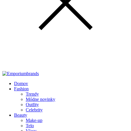
Domov
Fashion
Trendy
Módne novinky
Outfity
Celebrity
Beauty
Make-up
Telo
Vlasy