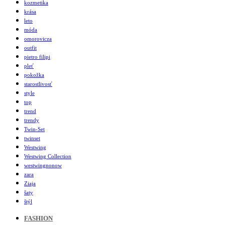
kozmetika
krása
leto
móda
omorovicza
outfit
pietro filipi
pleť
pokožka
starostlivosť
style
top
trend
trendy
Twin-Set
twinset
Westwing
Westwing Collection
westwingnonow
zara
Ziaja
šaty
štýl
FASHION