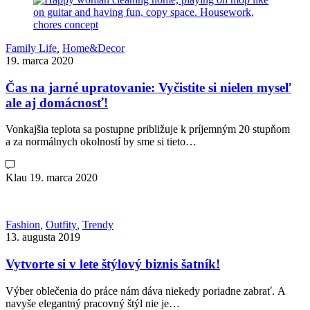
Family Life
,
Home&Decor
19. marca 2020
Čas na jarné upratovanie: Vyčistite si nielen myseľ
ale aj domácnosť!
Vonkajšia teplota sa postupne približuje k príjemným 20 stupňom
a za normálnych okolností by sme si tieto…
Klau
19. marca 2020
Fashion
,
Outfity
,
Trendy
13. augusta 2019
Vytvorte si v lete štýlový biznis šatník!
Výber oblečenia do práce nám dáva niekedy poriadne zabrať. A
navyše elegantný pracovný štýl nie je…