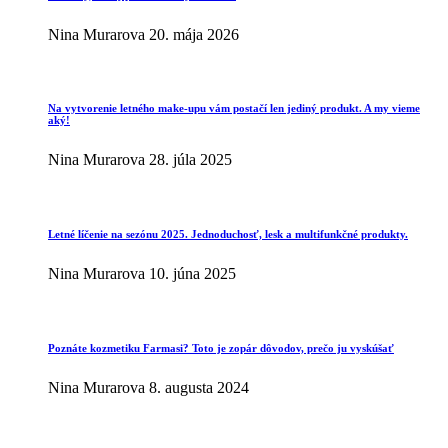
Nina Murarova
20. mája 2026
Na vytvorenie letného make-upu vám postačí len jediný produkt. A my vieme
aký!
Nina Murarova
28. júla 2025
Letné líčenie na sezónu 2025. Jednoduchosť, lesk a multifunkčné produkty.
Nina Murarova
10. júna 2025
Poznáte kozmetiku Farmasi? Toto je zopár dôvodov, prečo ju vyskúšať
Nina Murarova
8. augusta 2024