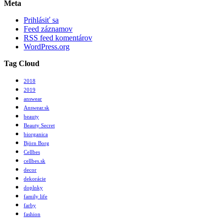
Meta
Prihlásiť sa
Feed záznamov
RSS feed komentárov
WordPress.org
Tag Cloud
2018
2019
answear
Answear.sk
beauty
Beauty Secret
biorganica
Björn Borg
Cellbes
cellbes.sk
decor
dekorácie
doplnky
family life
farby
fashion