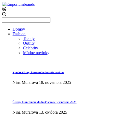
Search
for:
Domov
Fashion
Trendy
Outfity
Celebrity
Módne novinky
Vysoké čižmy, ktoré ovládnu túto sezónu
Nina Murarova
18. novembra 2025
Čižmy, ktoré budú vládnuť sezóne jeseň/zima 2025
Nina Murarova
13. októbra 2025