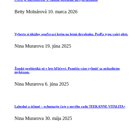
Betty Molnárová
10. marca 2026
Vyberte si ideálny opaľovací krém na letnú dovolenku. Podľa typu vašej pleti.
Nina Murarova
19. júna 2025
Ženské probiotiká sú v lete kľúčové. Pomôžu vám vyhnúť sa nežiadúcim
mykózam.
Nina Murarova
6. júna 2025
Lahodné a účinné – ochutnajte čaje z nového radu TEEKANNE VITALITA+
Nina Murarova
30. mája 2025