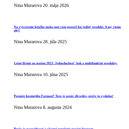
Nina Murarova
20. mája 2026
Na vytvorenie letného make-upu vám postačí len jediný produkt. A my vieme
aký!
Nina Murarova
28. júla 2025
Letné líčenie na sezónu 2025. Jednoduchosť, lesk a multifunkčné produkty.
Nina Murarova
10. júna 2025
Poznáte kozmetiku Farmasi? Toto je zopár dôvodov, prečo ju vyskúšať
Nina Murarova
8. augusta 2024
Prečo je starostlivosť o vlastné potešenie novým luxusom