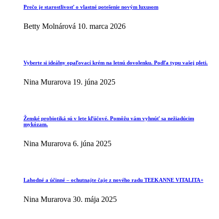
Prečo je starostlivosť o vlastné potešenie novým luxusom
Betty Molnárová
10. marca 2026
Vyberte si ideálny opaľovací krém na letnú dovolenku. Podľa typu vašej pleti.
Nina Murarova
19. júna 2025
Ženské probiotiká sú v lete kľúčové. Pomôžu vám vyhnúť sa nežiadúcim
mykózam.
Nina Murarova
6. júna 2025
Lahodné a účinné – ochutnajte čaje z nového radu TEEKANNE VITALITA+
Nina Murarova
30. mája 2025