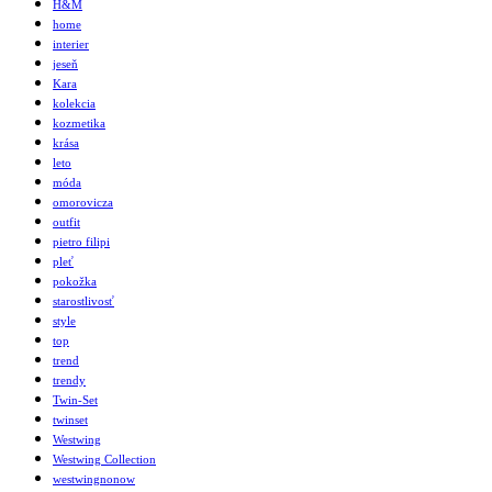
H&M
home
interier
jeseň
Kara
kolekcia
kozmetika
krása
leto
móda
omorovicza
outfit
pietro filipi
pleť
pokožka
starostlivosť
style
top
trend
trendy
Twin-Set
twinset
Westwing
Westwing Collection
westwingnonow