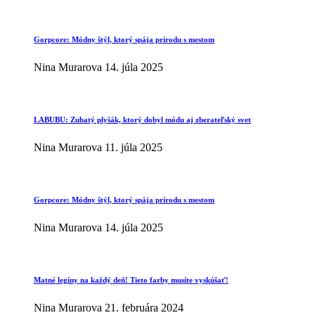
Gorpcore: Módny štýl, ktorý spája prírodu s mestom
Nina Murarova
14. júla 2025
LABUBU: Zubatý plyšák, ktorý dobyl módu aj zberateľský svet
Nina Murarova
11. júla 2025
Gorpcore: Módny štýl, ktorý spája prírodu s mestom
Nina Murarova
14. júla 2025
Matné legíny na každý deň! Tieto farby musíte vyskúšať!
Nina Murarova
21. februára 2024