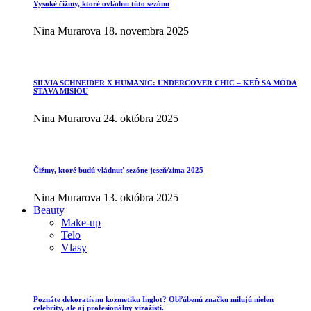
Vysoké čižmy, ktoré ovládnu túto sezónu
Nina Murarova
18. novembra 2025
SILVIA SCHNEIDER X HUMANIC: UNDERCOVER CHIC – KEĎ SA MÓDA
STÁVA MISIOU
Nina Murarova
24. októbra 2025
Čižmy, ktoré budú vládnuť sezóne jeseň/zima 2025
Nina Murarova
13. októbra 2025
Beauty
Make-up
Telo
Vlasy
Poznáte dekoratívnu kozmetiku Inglot? Obľúbenú značku milujú nielen
celebrity, ale aj profesionálny vizážisti.