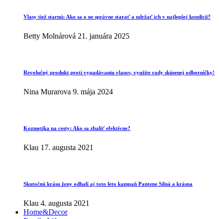
Vlasy tiež starnú: Ako sa o ne správne starať a udržať ich v najlepšej kondícii?
Betty Molnárová
21. januára 2025
Revolučný produkt proti vypadávaniu vlasov, využite rady skúsenej odborníčky!
Nina Murarova
9. mája 2024
Kozmetika na cesty: Ako sa zbaliť efektívne?
Klau
17. augusta 2021
Skutočnú krásu ženy odhalí aj toto leto kampaň Pantene Silná a krásna
Klau
4. augusta 2021
Home&Decor