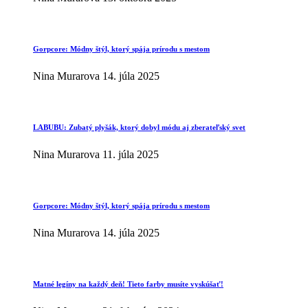
Gorpcore: Módny štýl, ktorý spája prírodu s mestom
Nina Murarova
14. júla 2025
LABUBU: Zubatý plyšák, ktorý dobyl módu aj zberateľský svet
Nina Murarova
11. júla 2025
Gorpcore: Módny štýl, ktorý spája prírodu s mestom
Nina Murarova
14. júla 2025
Matné legíny na každý deň! Tieto farby musíte vyskúšať!