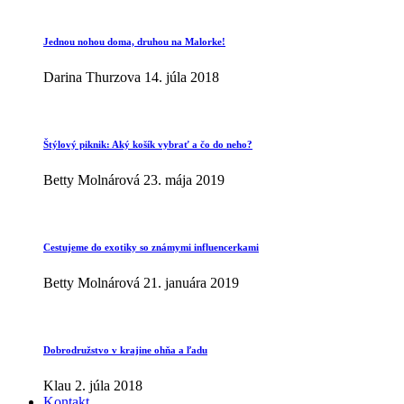
Jednou nohou doma, druhou na Malorke!
Darina Thurzova
14. júla 2018
Štýlový piknik: Aký košík vybrať a čo do neho?
Betty Molnárová
23. mája 2019
Cestujeme do exotiky so známymi influencerkami
Betty Molnárová
21. januára 2019
Dobrodružstvo v krajine ohňa a ľadu
Klau
2. júla 2018
Kontakt