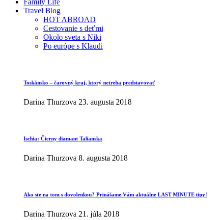
Family Life
Travel Blog
HOT ABROAD
Cestovanie s deťmi
Okolo sveta s Niki
Po európe s Klaudi
Toskánsko – čarovný kraj, ktorý netreba predstavovať
Darina Thurzova
23. augusta 2018
Ischia: Čierny diamant Talianska
Darina Thurzova
8. augusta 2018
Ako ste na tom s dovolenkou? Prinášame Vám aktuálne LAST MINUTE tipy!
Darina Thurzova
21. júla 2018