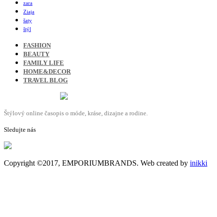
zara
Ziaja
šaty
štýl
FASHION
BEAUTY
FAMILY LIFE
HOME&DECOR
TRAVEL BLOG
Štýlový online časopis o móde, kráse, dizajne a rodine.
Sledujte nás
Copyright ©2017, EMPORIUMBRANDS. Web created by
inikki