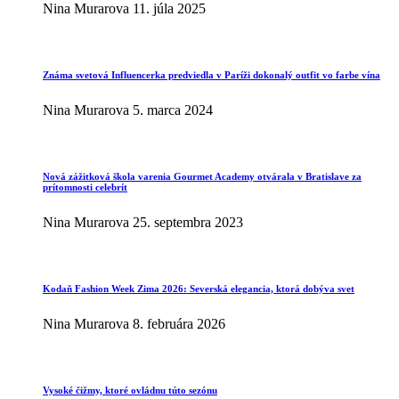
Nina Murarova
11. júla 2025
Známa svetová Influencerka predviedla v Paríži dokonalý outfit vo farbe vína
Nina Murarova
5. marca 2024
Nová zážitková škola varenia Gourmet Academy otvárala v Bratislave za
prítomnosti celebrít
Nina Murarova
25. septembra 2023
Kodaň Fashion Week Zima 2026: Severská elegancia, ktorá dobýva svet
Nina Murarova
8. februára 2026
Vysoké čižmy, ktoré ovládnu túto sezónu