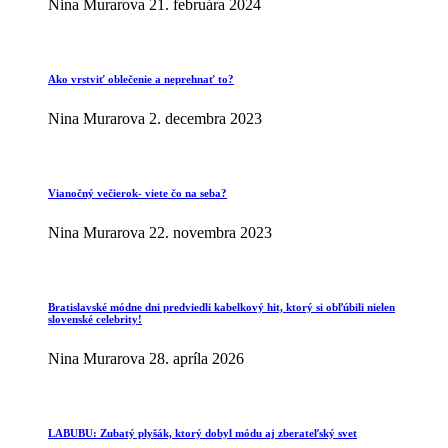
Nina Murarova
21. februára 2024
Ako vrstviť oblečenie a neprehnať to?
Nina Murarova
2. decembra 2023
Vianočný večierok- viete čo na seba?
Nina Murarova
22. novembra 2023
Bratislavské módne dni predviedli kabelkový hit, ktorý si obľúbili nielen
slovenské celebrity!
Nina Murarova
28. apríla 2026
LABUBU: Zubatý plyšák, ktorý dobyl módu aj zberateľský svet