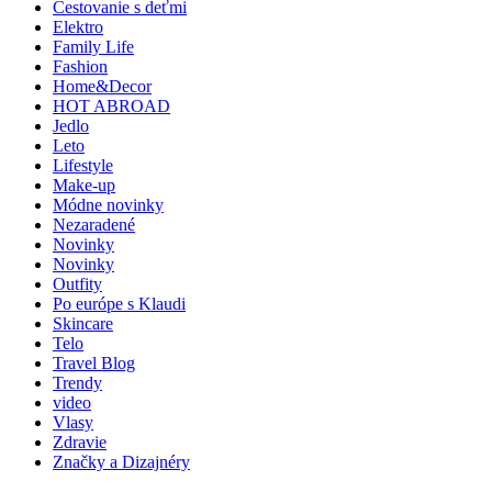
Cestovanie s deťmi
Elektro
Family Life
Fashion
Home&Decor
HOT ABROAD
Jedlo
Leto
Lifestyle
Make-up
Módne novinky
Nezaradené
Novinky
Novinky
Outfity
Po európe s Klaudi
Skincare
Telo
Travel Blog
Trendy
video
Vlasy
Zdravie
Značky a Dizajnéry