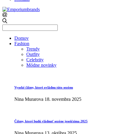
Search
for:
Domov
Fashion
Trendy
Outfity
Celebrity
Módne novinky
Vysoké čižmy, ktoré ovládnu túto sezónu
Nina Murarova
18. novembra 2025
Čižmy, ktoré budú vládnuť sezóne jeseň/zima 2025
Nina Murarova
13. októbra 2025