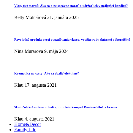
Vlasy tiež starnú: Ako sa o ne správne starať a udržať ich v najlepšej kondícii?
Betty Molnárová
21. januára 2025
Revolučný produkt proti vypadávaniu vlasov, využite rady skúsenej odborníčky!
Nina Murarova
9. mája 2024
Kozmetika na cesty: Ako sa zbaliť efektívne?
Klau
17. augusta 2021
Skutočnú krásu ženy odhalí aj toto leto kampaň Pantene Silná a krásna
Klau
4. augusta 2021
Home&Decor
Family Life