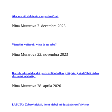
Ako vrstviť oblečenie a neprehnať to?
Nina Murarova
2. decembra 2023
Vianočný večierok- viete čo na seba?
Nina Murarova
22. novembra 2023
Bratislavské módne dni predviedli kabelkový hit, ktorý si obľúbili nielen
slovenské celebrity!
Nina Murarova
28. apríla 2026
LABUBU: Zubatý plyšák, ktorý dobyl módu aj zberateľský svet