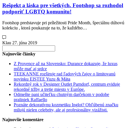
Rešpekt a láska pre všetkých. Footshop sa rozhodol
podporiť LGBTQ komunitu!
Footshop predstavuje pri príležitosti Pride Month, špeciálnu dúhovú
kolekciu , ktorá poukazuje na to, že každého…
Klau
27. júna 2019
Search
for:
Najnovšie články
Z Provence až na Slovensko: Durance dokazuje, že luxus
môže mať aj srdce
TEEKANNE rozširuje rad ľadových čajov o limitovanú
novinku EISTEE Yuzu & Mäta
Rekordný rok v Designer Outlet Parndorf, centrum eviduje
rekordné tržby a tretie miesto v Európe.
Odmeňte pani učiteľku chutným darčekom v podobe
praliniek Raffaello
Poznáte dekoratívnu kozmetiku Inglot? Obľúbenú značku
milujú nielen celebrity, ale aj profesionálny vizážisti.
Najnovšie komentáre