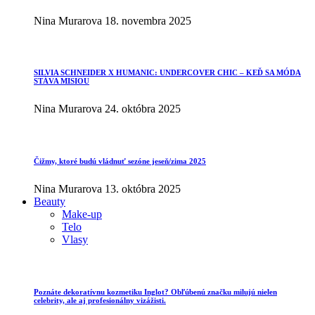
Nina Murarova
18. novembra 2025
SILVIA SCHNEIDER X HUMANIC: UNDERCOVER CHIC – KEĎ SA MÓDA
STÁVA MISIOU
Nina Murarova
24. októbra 2025
Čižmy, ktoré budú vládnuť sezóne jeseň/zima 2025
Nina Murarova
13. októbra 2025
Beauty
Make-up
Telo
Vlasy
Poznáte dekoratívnu kozmetiku Inglot? Obľúbenú značku milujú nielen
celebrity, ale aj profesionálny vizážisti.