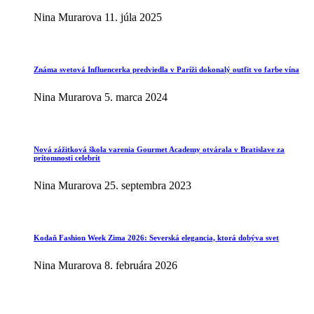
Nina Murarova
11. júla 2025
Známa svetová Influencerka predviedla v Paríži dokonalý outfit vo farbe vína
Nina Murarova
5. marca 2024
Nová zážitková škola varenia Gourmet Academy otvárala v Bratislave za
prítomnosti celebrít
Nina Murarova
25. septembra 2023
Kodaň Fashion Week Zima 2026: Severská elegancia, ktorá dobýva svet
Nina Murarova
8. februára 2026