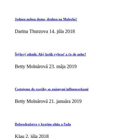
Jednou nohou doma, druhou na Malorke!
Darina Thurzova
14. júla 2018
Štýlový piknik: Aký košík vybrať a čo do neho?
Betty Molnárová
23. mája 2019
Cestujeme do exotiky so známymi influencerkami
Betty Molnárová
21. januára 2019
Dobrodružstvo v krajine ohňa a ľadu
Klau
2. júla 2018