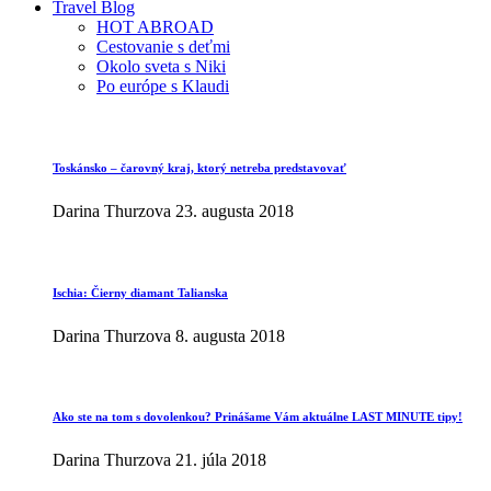
Travel Blog
HOT ABROAD
Cestovanie s deťmi
Okolo sveta s Niki
Po európe s Klaudi
Toskánsko – čarovný kraj, ktorý netreba predstavovať
Darina Thurzova
23. augusta 2018
Ischia: Čierny diamant Talianska
Darina Thurzova
8. augusta 2018
Ako ste na tom s dovolenkou? Prinášame Vám aktuálne LAST MINUTE tipy!
Darina Thurzova
21. júla 2018