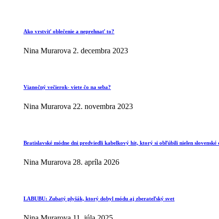
Ako vrstviť oblečenie a neprehnať to?
Nina Murarova
2. decembra 2023
Vianočný večierok- viete čo na seba?
Nina Murarova
22. novembra 2023
Bratislavské módne dni predviedli kabelkový hit, ktorý si obľúbili nielen slovenské 
Nina Murarova
28. apríla 2026
LABUBU: Zubatý plyšák, ktorý dobyl módu aj zberateľský svet
Nina Murarova
11. júla 2025