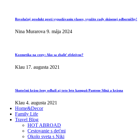
Revolučný produkt proti vypadávaniu vlasov, využite rady skúsenej odborníčky!
Nina Murarova
9. mája 2024
Kozmetika na cesty: Ako sa zbaliť efektívne?
Klau
17. augusta 2021
Skutočnú krásu ženy odhalí aj toto leto kampaň Pantene Silná a krásna
Klau
4. augusta 2021
Home&Decor
Family Life
Travel Blog
HOT ABROAD
Cestovanie s deťmi
Okolo sveta s Niki