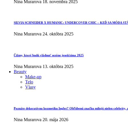
Nina Murarova
18. novembra 2025
SILVIA SCHNEIDER X HUMANIC: UNDERCOVER CHIC – KEĎ SA MÓDA ST
Nina Murarova
24. októbra 2025
Čižmy, ktoré budú vládnuť sezóne jeseň/zima 2025
Nina Murarova
13. októbra 2025
Beauty
Make-up
Telo
Vlasy
Poznáte dekoratívnu kozmetiku Inglot? Obľúbenú značku milujú nielen celebrity, al
Nina Murarova
20. mája 2026