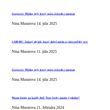
Gorpcore: Módny štýl, ktorý spája prírodu s mestom
Nina Murarova
14. júla 2025
LABUBU: Zubatý plyšák, ktorý dobyl módu aj zberateľský svet
Nina Murarova
11. júla 2025
Gorpcore: Módny štýl, ktorý spája prírodu s mestom
Nina Murarova
14. júla 2025
Matné legíny na každý deň! Tieto farby musíte vyskúšať!
Nina Murarova
21. februára 2024