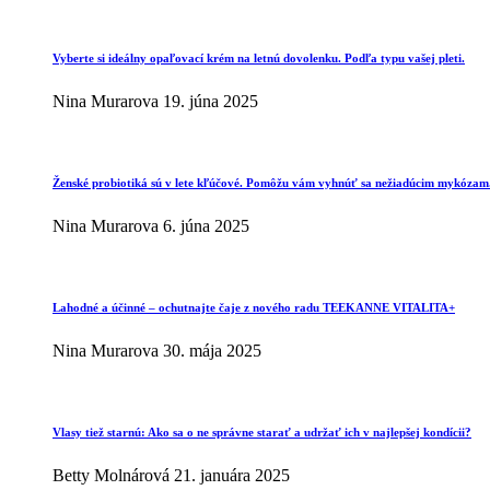
Vyberte si ideálny opaľovací krém na letnú dovolenku. Podľa typu vašej pleti.
Nina Murarova
19. júna 2025
Ženské probiotiká sú v lete kľúčové. Pomôžu vám vyhnúť sa nežiadúcim mykózam
Nina Murarova
6. júna 2025
Lahodné a účinné – ochutnajte čaje z nového radu TEEKANNE VITALITA+
Nina Murarova
30. mája 2025
Vlasy tiež starnú: Ako sa o ne správne starať a udržať ich v najlepšej kondícii?
Betty Molnárová
21. januára 2025