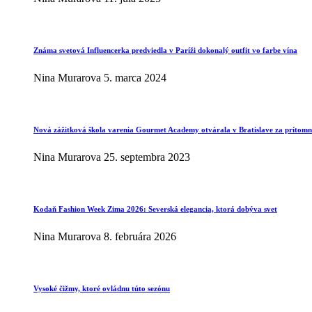
Známa svetová Influencerka predviedla v Paríži dokonalý outfit vo farbe vína
Nina Murarova
5. marca 2024
Nová zážitková škola varenia Gourmet Academy otvárala v Bratislave za prítomno
Nina Murarova
25. septembra 2023
Kodaň Fashion Week Zima 2026: Severská elegancia, ktorá dobýva svet
Nina Murarova
8. februára 2026
Vysoké čižmy, ktoré ovládnu túto sezónu