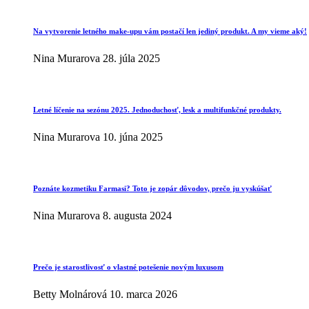
Na vytvorenie letného make-upu vám postačí len jediný produkt. A my vieme aký!
Nina Murarova
28. júla 2025
Letné líčenie na sezónu 2025. Jednoduchosť, lesk a multifunkčné produkty.
Nina Murarova
10. júna 2025
Poznáte kozmetiku Farmasi? Toto je zopár dôvodov, prečo ju vyskúšať
Nina Murarova
8. augusta 2024
Prečo je starostlivosť o vlastné potešenie novým luxusom
Betty Molnárová
10. marca 2026