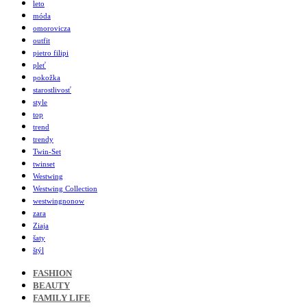
leto
móda
omorovicza
outfit
pietro filipi
pleť
pokožka
starostlivosť
style
top
trend
trendy
Twin-Set
twinset
Westwing
Westwing Collection
westwingnonow
zara
Ziaja
šaty
štýl
FASHION
BEAUTY
FAMILY LIFE