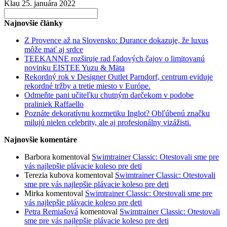
Klau
25. januára 2022
Search
for:
Najnovšie články
Z Provence až na Slovensko: Durance dokazuje, že luxus
môže mať aj srdce
TEEKANNE rozširuje rad ľadových čajov o limitovanú
novinku EISTEE Yuzu & Mäta
Rekordný rok v Designer Outlet Parndorf, centrum eviduje
rekordné tržby a tretie miesto v Európe.
Odmeňte pani učiteľku chutným darčekom v podobe
praliniek Raffaello
Poznáte dekoratívnu kozmetiku Inglot? Obľúbenú značku
milujú nielen celebrity, ale aj profesionálny vizážisti.
Najnovšie komentáre
Barbora
komentoval
Swimtrainer Classic: Otestovali sme pre
vás najlepšie plávacie koleso pre deti
Terezia kubova
komentoval
Swimtrainer Classic: Otestovali
sme pre vás najlepšie plávacie koleso pre deti
Mirka
komentoval
Swimtrainer Classic: Otestovali sme pre
vás najlepšie plávacie koleso pre deti
Petra Remiašová
komentoval
Swimtrainer Classic: Otestovali
sme pre vás najlepšie plávacie koleso pre deti