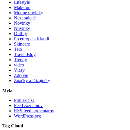
Lifestyle
Make-up
Módne novinky
Nezaradené
Novinky
Novinky
Outfity
Po európe s Klaudi
Skincare
Telo
Travel Blog
Trendy
video
Vlasy
Zdravie
Značky a Dizajnéry
Meta
Prihlásiť sa
Feed záznamov
RSS feed komentárov
WordPress.org
Tag Cloud