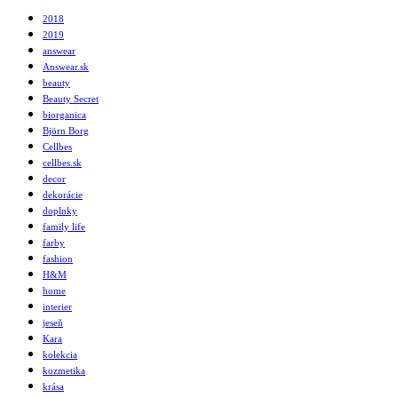
2018
2019
answear
Answear.sk
beauty
Beauty Secret
biorganica
Björn Borg
Cellbes
cellbes.sk
decor
dekorácie
doplnky
family life
farby
fashion
H&M
home
interier
jeseň
Kara
kolekcia
kozmetika
krása