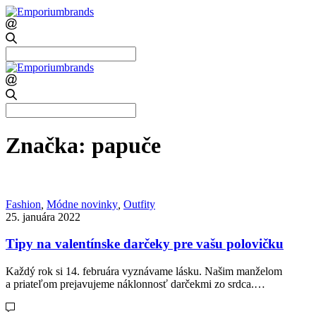
Search
for:
Search
for:
Značka:
papuče
Fashion
,
Módne novinky
,
Outfity
25. januára 2022
Tipy na valentínske darčeky pre vašu polovičku
Každý rok si 14. februára vyznávame lásku. Našim manželom
a priateľom prejavujeme náklonnosť darčekmi zo srdca.…