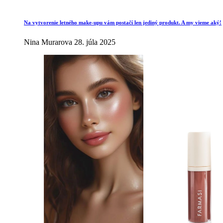
Na vytvorenie letného make-upu vám postačí len jediný produkt. A my vieme aký!
Nina Murarova
28. júla 2025