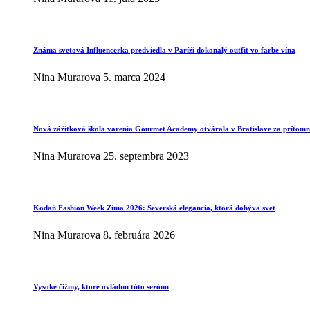
Známa svetová Influencerka predviedla v Paríži dokonalý outfit vo farbe vína
Nina Murarova
5. marca 2024
Nová zážitková škola varenia Gourmet Academy otvárala v Bratislave za prítomno
Nina Murarova
25. septembra 2023
Kodaň Fashion Week Zima 2026: Severská elegancia, ktorá dobýva svet
Nina Murarova
8. februára 2026
Vysoké čižmy, ktoré ovládnu túto sezónu