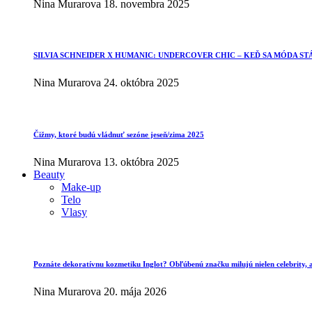
Nina Murarova
18. novembra 2025
SILVIA SCHNEIDER X HUMANIC: UNDERCOVER CHIC – KEĎ SA MÓDA ST
Nina Murarova
24. októbra 2025
Čižmy, ktoré budú vládnuť sezóne jeseň/zima 2025
Nina Murarova
13. októbra 2025
Beauty
Make-up
Telo
Vlasy
Poznáte dekoratívnu kozmetiku Inglot? Obľúbenú značku milujú nielen celebrity, al
Nina Murarova
20. mája 2026