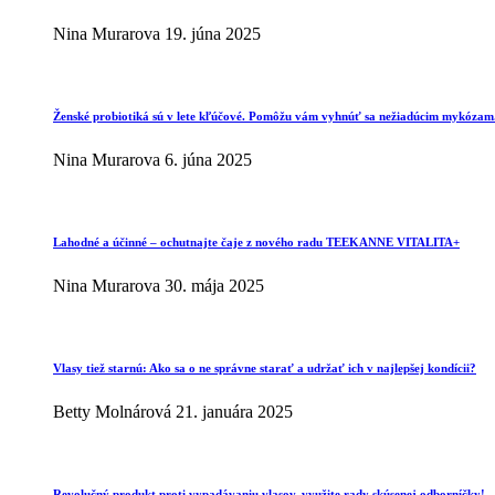
Nina Murarova
19. júna 2025
Ženské probiotiká sú v lete kľúčové. Pomôžu vám vyhnúť sa nežiadúcim mykózam
Nina Murarova
6. júna 2025
Lahodné a účinné – ochutnajte čaje z nového radu TEEKANNE VITALITA+
Nina Murarova
30. mája 2025
Vlasy tiež starnú: Ako sa o ne správne starať a udržať ich v najlepšej kondícii?
Betty Molnárová
21. januára 2025
Revolučný produkt proti vypadávaniu vlasov, využite rady skúsenej odborníčky!