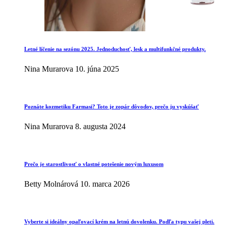
Letné líčenie na sezónu 2025. Jednoduchosť, lesk a multifunkčné produkty.
Nina Murarova
10. júna 2025
Poznáte kozmetiku Farmasi? Toto je zopár dôvodov, prečo ju vyskúšať
Nina Murarova
8. augusta 2024
Prečo je starostlivosť o vlastné potešenie novým luxusom
Betty Molnárová
10. marca 2026
Vyberte si ideálny opaľovací krém na letnú dovolenku. Podľa typu vašej pleti.