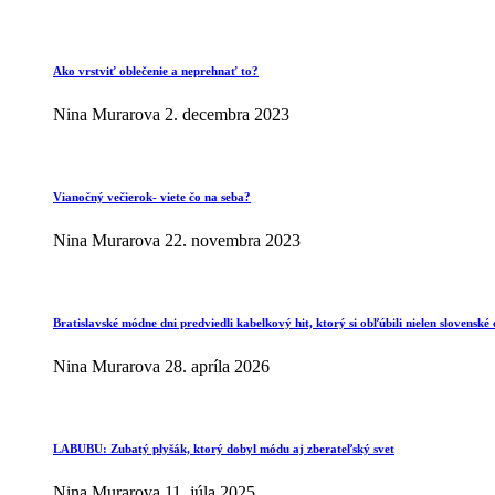
Ako vrstviť oblečenie a neprehnať to?
Nina Murarova
2. decembra 2023
Vianočný večierok- viete čo na seba?
Nina Murarova
22. novembra 2023
Bratislavské módne dni predviedli kabelkový hit, ktorý si obľúbili nielen slovenské 
Nina Murarova
28. apríla 2026
LABUBU: Zubatý plyšák, ktorý dobyl módu aj zberateľský svet
Nina Murarova
11. júla 2025