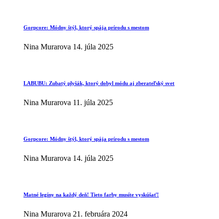
Gorpcore: Módny štýl, ktorý spája prírodu s mestom
Nina Murarova
14. júla 2025
LABUBU: Zubatý plyšák, ktorý dobyl módu aj zberateľský svet
Nina Murarova
11. júla 2025
Gorpcore: Módny štýl, ktorý spája prírodu s mestom
Nina Murarova
14. júla 2025
Matné legíny na každý deň! Tieto farby musíte vyskúšať!
Nina Murarova
21. februára 2024