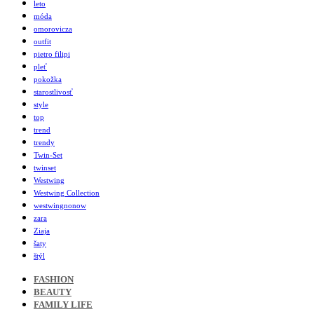
leto
móda
omorovicza
outfit
pietro filipi
pleť
pokožka
starostlivosť
style
top
trend
trendy
Twin-Set
twinset
Westwing
Westwing Collection
westwingnonow
zara
Ziaja
šaty
štýl
FASHION
BEAUTY
FAMILY LIFE