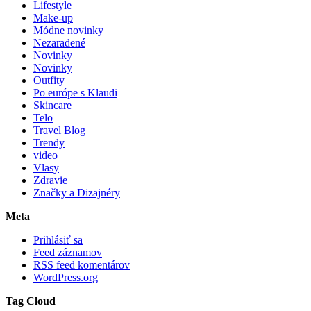
Lifestyle
Make-up
Módne novinky
Nezaradené
Novinky
Novinky
Outfity
Po európe s Klaudi
Skincare
Telo
Travel Blog
Trendy
video
Vlasy
Zdravie
Značky a Dizajnéry
Meta
Prihlásiť sa
Feed záznamov
RSS feed komentárov
WordPress.org
Tag Cloud