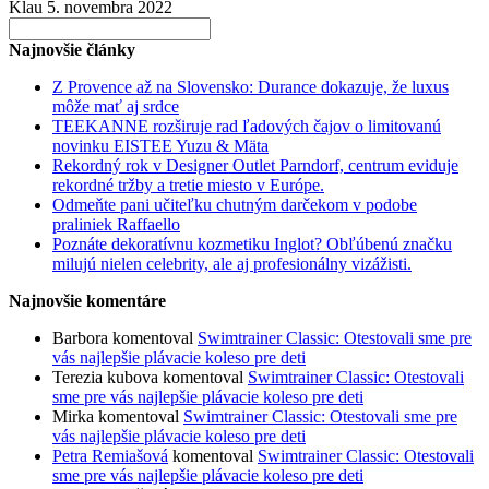
Klau
5. novembra 2022
Search
for:
Najnovšie články
Z Provence až na Slovensko: Durance dokazuje, že luxus
môže mať aj srdce
TEEKANNE rozširuje rad ľadových čajov o limitovanú
novinku EISTEE Yuzu & Mäta
Rekordný rok v Designer Outlet Parndorf, centrum eviduje
rekordné tržby a tretie miesto v Európe.
Odmeňte pani učiteľku chutným darčekom v podobe
praliniek Raffaello
Poznáte dekoratívnu kozmetiku Inglot? Obľúbenú značku
milujú nielen celebrity, ale aj profesionálny vizážisti.
Najnovšie komentáre
Barbora
komentoval
Swimtrainer Classic: Otestovali sme pre
vás najlepšie plávacie koleso pre deti
Terezia kubova
komentoval
Swimtrainer Classic: Otestovali
sme pre vás najlepšie plávacie koleso pre deti
Mirka
komentoval
Swimtrainer Classic: Otestovali sme pre
vás najlepšie plávacie koleso pre deti
Petra Remiašová
komentoval
Swimtrainer Classic: Otestovali
sme pre vás najlepšie plávacie koleso pre deti