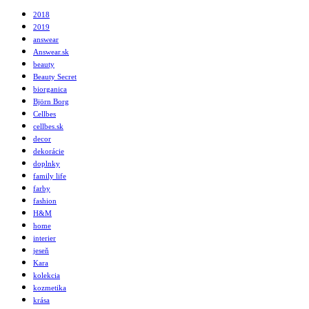
2018
2019
answear
Answear.sk
beauty
Beauty Secret
biorganica
Björn Borg
Cellbes
cellbes.sk
decor
dekorácie
doplnky
family life
farby
fashion
H&M
home
interier
jeseň
Kara
kolekcia
kozmetika
krása