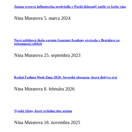
Známa svetová Influencerka predviedla v Paríži dokonalý outfit vo farbe vína
Nina Murarova
5. marca 2024
Nová zážitková škola varenia Gourmet Academy otvárala v Bratislave za
prítomnosti celebrít
Nina Murarova
25. septembra 2023
Kodaň Fashion Week Zima 2026: Severská elegancia, ktorá dobýva svet
Nina Murarova
8. februára 2026
Vysoké čižmy, ktoré ovládnu túto sezónu
Nina Murarova
18. novembra 2025