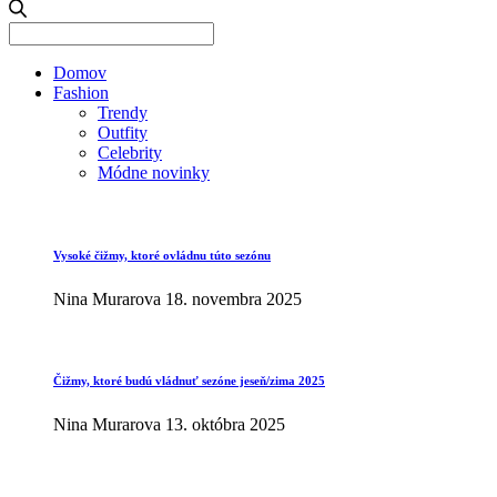
Search
for:
Domov
Fashion
Trendy
Outfity
Celebrity
Módne novinky
Vysoké čižmy, ktoré ovládnu túto sezónu
Nina Murarova
18. novembra 2025
Čižmy, ktoré budú vládnuť sezóne jeseň/zima 2025
Nina Murarova
13. októbra 2025