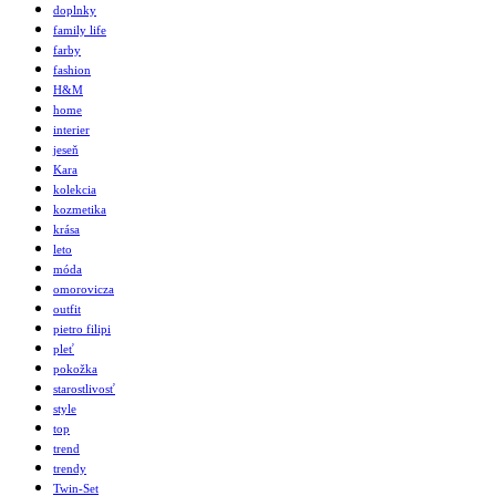
doplnky
family life
farby
fashion
H&M
home
interier
jeseň
Kara
kolekcia
kozmetika
krása
leto
móda
omorovicza
outfit
pietro filipi
pleť
pokožka
starostlivosť
style
top
trend
trendy
Twin-Set