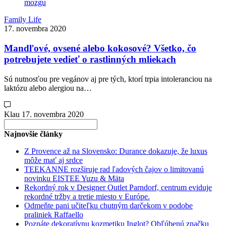
Family Life
17. novembra 2020
Mandľové, ovsené alebo kokosové? Všetko, čo
potrebujete vedieť o rastlinných mliekach
Sú nutnosťou pre vegánov aj pre tých, ktorí trpia intoleranciou na
laktózu alebo alergiou na…
Klau
17. novembra 2020
Search
for:
Najnovšie články
Z Provence až na Slovensko: Durance dokazuje, že luxus
môže mať aj srdce
TEEKANNE rozširuje rad ľadových čajov o limitovanú
novinku EISTEE Yuzu & Mäta
Rekordný rok v Designer Outlet Parndorf, centrum eviduje
rekordné tržby a tretie miesto v Európe.
Odmeňte pani učiteľku chutným darčekom v podobe
praliniek Raffaello
Poznáte dekoratívnu kozmetiku Inglot? Obľúbenú značku