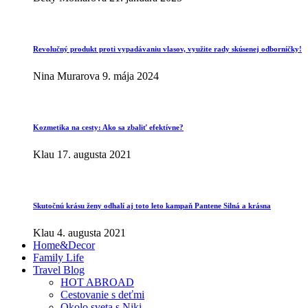
Revolučný produkt proti vypadávaniu vlasov, využite rady skúsenej odborníčky!
Nina Murarova
9. mája 2024
Kozmetika na cesty: Ako sa zbaliť efektívne?
Klau
17. augusta 2021
Skutočnú krásu ženy odhalí aj toto leto kampaň Pantene Silná a krásna
Klau
4. augusta 2021
Home&Decor
Family Life
Travel Blog
HOT ABROAD
Cestovanie s deťmi
Okolo sveta s Niki