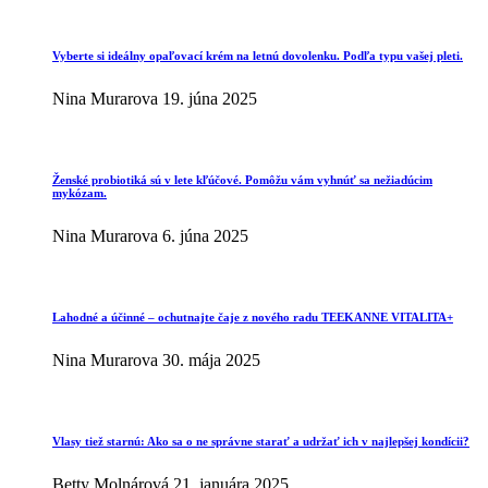
Vyberte si ideálny opaľovací krém na letnú dovolenku. Podľa typu vašej pleti.
Nina Murarova
19. júna 2025
Ženské probiotiká sú v lete kľúčové. Pomôžu vám vyhnúť sa nežiadúcim
mykózam.
Nina Murarova
6. júna 2025
Lahodné a účinné – ochutnajte čaje z nového radu TEEKANNE VITALITA+
Nina Murarova
30. mája 2025
Vlasy tiež starnú: Ako sa o ne správne starať a udržať ich v najlepšej kondícii?
Betty Molnárová
21. januára 2025