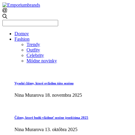
Search
for:
Domov
Fashion
Trendy
Outfity
Celebrity
Módne novinky
Vysoké čižmy, ktoré ovládnu túto sezónu
Nina Murarova
18. novembra 2025
Čižmy, ktoré budú vládnuť sezóne jeseň/zima 2025
Nina Murarova
13. októbra 2025