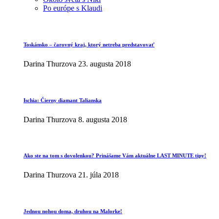
Po európe s Klaudi
Toskánsko – čarovný kraj, ktorý netreba predstavovať
Darina Thurzova
23. augusta 2018
Ischia: Čierny diamant Talianska
Darina Thurzova
8. augusta 2018
Ako ste na tom s dovolenkou? Prinášame Vám aktuálne LAST MINUTE tipy!
Darina Thurzova
21. júla 2018
Jednou nohou doma, druhou na Malorke!