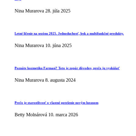
Nina Murarova
28. júla 2025
Letné líčenie na sezónu 2025. Jednoduchosť, lesk a multifunkčné produkty.
Nina Murarova
10. júna 2025
Poznáte kozmetiku Farmasi? Toto je zopár dôvodov, prečo ju vyskúšať
Nina Murarova
8. augusta 2024
Prečo je starostlivosť o vlastné potešenie novým luxusom
Betty Molnárová
10. marca 2026