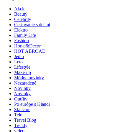
Akcie
Beauty
Celebrity
Cestovanie s deťmi
Elektro
Family Life
Fashion
Home&Decor
HOT ABROAD
Jedlo
Leto
Lifestyle
Make-up
Módne novinky
Nezaradené
Novinky
Novinky
Outfity
Po európe s Klaudi
Skincare
Telo
Travel Blog
Trendy
video