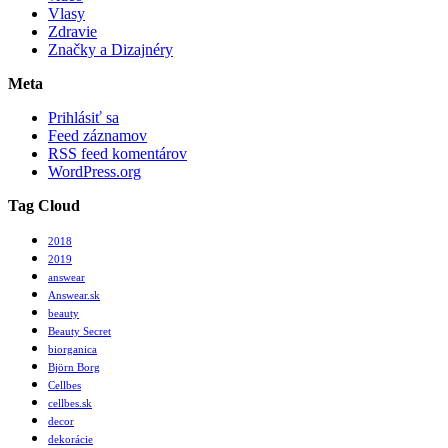
Vlasy
Zdravie
Značky a Dizajnéry
Meta
Prihlásiť sa
Feed záznamov
RSS feed komentárov
WordPress.org
Tag Cloud
2018
2019
answear
Answear.sk
beauty
Beauty Secret
biorganica
Björn Borg
Cellbes
cellbes.sk
decor
dekorácie