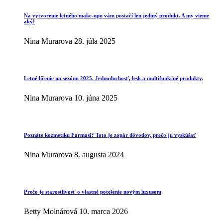
Na vytvorenie letného make-upu vám postačí len jediný produkt. A my vieme
aký!
Nina Murarova
28. júla 2025
Letné líčenie na sezónu 2025. Jednoduchosť, lesk a multifunkčné produkty.
Nina Murarova
10. júna 2025
Poznáte kozmetiku Farmasi? Toto je zopár dôvodov, prečo ju vyskúšať
Nina Murarova
8. augusta 2024
Prečo je starostlivosť o vlastné potešenie novým luxusom
Betty Molnárová
10. marca 2026