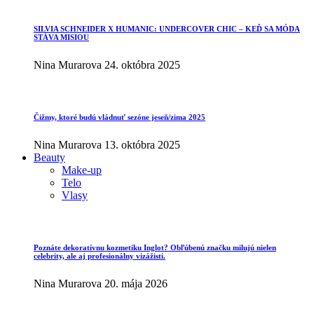
SILVIA SCHNEIDER X HUMANIC: UNDERCOVER CHIC – KEĎ SA MÓDA
STÁVA MISIOU
Nina Murarova
24. októbra 2025
Čižmy, ktoré budú vládnuť sezóne jeseň/zima 2025
Nina Murarova
13. októbra 2025
Beauty
Make-up
Telo
Vlasy
Poznáte dekoratívnu kozmetiku Inglot? Obľúbenú značku milujú nielen
celebrity, ale aj profesionálny vizážisti.
Nina Murarova
20. mája 2026