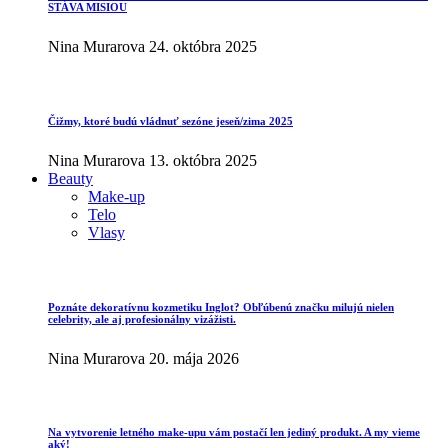
STÁVA MISIOU
Nina Murarova
24. októbra 2025
Čižmy, ktoré budú vládnuť sezóne jeseň/zima 2025
Nina Murarova
13. októbra 2025
Beauty
Make-up
Telo
Vlasy
Poznáte dekoratívnu kozmetiku Inglot? Obľúbenú značku milujú nielen
celebrity, ale aj profesionálny vizážisti.
Nina Murarova
20. mája 2026
Na vytvorenie letného make-upu vám postačí len jediný produkt. A my vieme
aký!