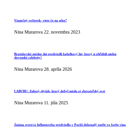
Vianočný večierok- viete čo na seba?
Nina Murarova
22. novembra 2023
Bratislavské módne dni predviedli kabelkový hit, ktorý si obľúbili nielen
slovenské celebrity!
Nina Murarova
28. apríla 2026
LABUBU: Zubatý plyšák, ktorý dobyl módu aj zberateľský svet
Nina Murarova
11. júla 2025
Známa svetová Influencerka predviedla v Paríži dokonalý outfit vo farbe vína