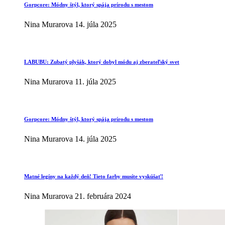
Gorpcore: Módny štýl, ktorý spája prírodu s mestom
Nina Murarova
14. júla 2025
LABUBU: Zubatý plyšák, ktorý dobyl módu aj zberateľský svet
Nina Murarova
11. júla 2025
Gorpcore: Módny štýl, ktorý spája prírodu s mestom
Nina Murarova
14. júla 2025
Matné legíny na každý deň! Tieto farby musíte vyskúšať!
Nina Murarova
21. februára 2024