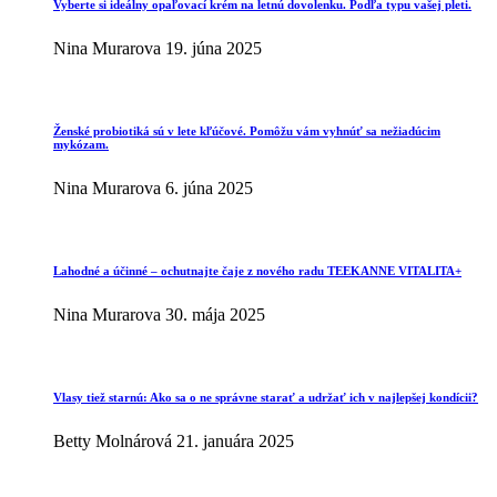
Vyberte si ideálny opaľovací krém na letnú dovolenku. Podľa typu vašej pleti.
Nina Murarova
19. júna 2025
Ženské probiotiká sú v lete kľúčové. Pomôžu vám vyhnúť sa nežiadúcim
mykózam.
Nina Murarova
6. júna 2025
Lahodné a účinné – ochutnajte čaje z nového radu TEEKANNE VITALITA+
Nina Murarova
30. mája 2025
Vlasy tiež starnú: Ako sa o ne správne starať a udržať ich v najlepšej kondícii?
Betty Molnárová
21. januára 2025