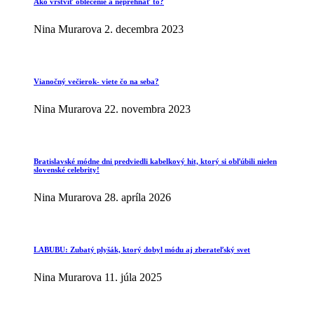
Ako vrstviť oblečenie a neprehnať to?
Nina Murarova
2. decembra 2023
Vianočný večierok- viete čo na seba?
Nina Murarova
22. novembra 2023
Bratislavské módne dni predviedli kabelkový hit, ktorý si obľúbili nielen
slovenské celebrity!
Nina Murarova
28. apríla 2026
LABUBU: Zubatý plyšák, ktorý dobyl módu aj zberateľský svet
Nina Murarova
11. júla 2025