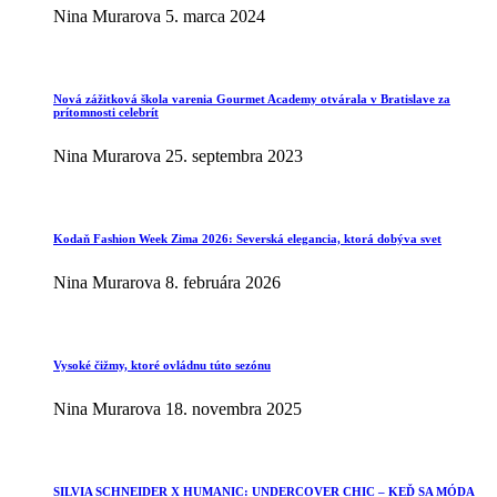
Nina Murarova
5. marca 2024
Nová zážitková škola varenia Gourmet Academy otvárala v Bratislave za
prítomnosti celebrít
Nina Murarova
25. septembra 2023
Kodaň Fashion Week Zima 2026: Severská elegancia, ktorá dobýva svet
Nina Murarova
8. februára 2026
Vysoké čižmy, ktoré ovládnu túto sezónu
Nina Murarova
18. novembra 2025
SILVIA SCHNEIDER X HUMANIC: UNDERCOVER CHIC – KEĎ SA MÓDA