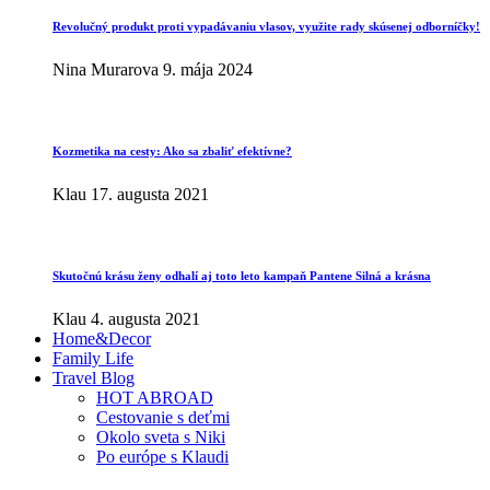
Revolučný produkt proti vypadávaniu vlasov, využite rady skúsenej odborníčky!
Nina Murarova
9. mája 2024
Kozmetika na cesty: Ako sa zbaliť efektívne?
Klau
17. augusta 2021
Skutočnú krásu ženy odhalí aj toto leto kampaň Pantene Silná a krásna
Klau
4. augusta 2021
Home&Decor
Family Life
Travel Blog
HOT ABROAD
Cestovanie s deťmi
Okolo sveta s Niki
Po európe s Klaudi