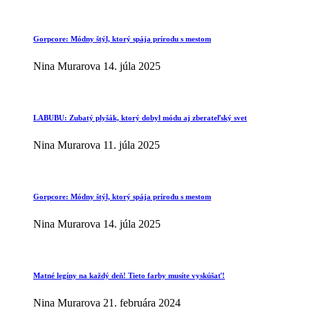
Gorpcore: Módny štýl, ktorý spája prírodu s mestom
Nina Murarova
14. júla 2025
LABUBU: Zubatý plyšák, ktorý dobyl módu aj zberateľský svet
Nina Murarova
11. júla 2025
Gorpcore: Módny štýl, ktorý spája prírodu s mestom
Nina Murarova
14. júla 2025
Matné legíny na každý deň! Tieto farby musíte vyskúšať!
Nina Murarova
21. februára 2024