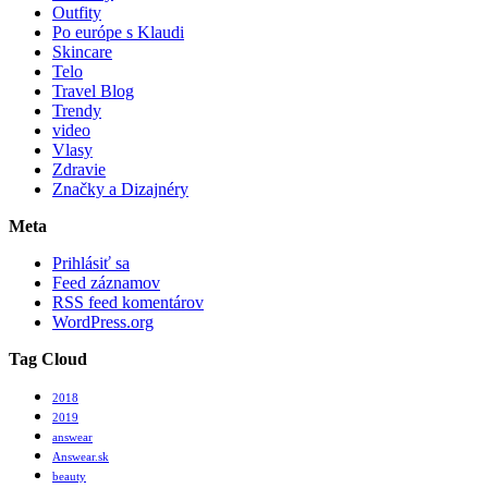
Outfity
Po európe s Klaudi
Skincare
Telo
Travel Blog
Trendy
video
Vlasy
Zdravie
Značky a Dizajnéry
Meta
Prihlásiť sa
Feed záznamov
RSS feed komentárov
WordPress.org
Tag Cloud
2018
2019
answear
Answear.sk
beauty