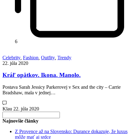
6
Celebrity
,
Fashion
,
Outfity
,
Trendy
22. júla 2020
Kráľ opätkov. Ikona. Manolo.
Postava Sarah Jessicy Parkerovej v Sex and the city – Carrie
Bradshaw, mala v jednej…
Klau
22. júla 2020
Search
for:
Najnovšie články
Z Provence až na Slovensko: Durance dokazuje, že luxus
môže mať aj srdce