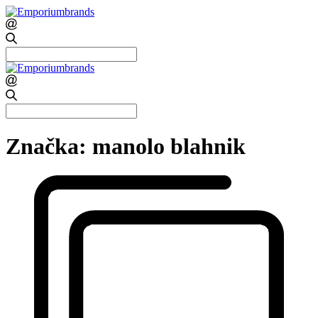
Search
for:
Search
for:
Značka:
manolo blahnik