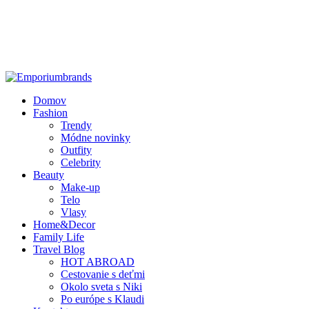
Domov
Fashion
Trendy
Módne novinky
Outfity
Celebrity
Beauty
Make-up
Telo
Vlasy
Home&Decor
Family Life
Travel Blog
HOT ABROAD
Cestovanie s deťmi
Okolo sveta s Niki
Po európe s Klaudi