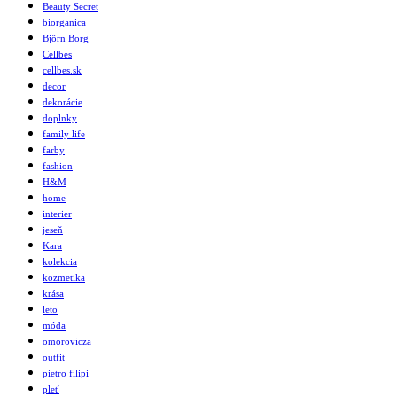
Beauty Secret
biorganica
Björn Borg
Cellbes
cellbes.sk
decor
dekorácie
doplnky
family life
farby
fashion
H&M
home
interier
jeseň
Kara
kolekcia
kozmetika
krása
leto
móda
omorovicza
outfit
pietro filipi
pleť