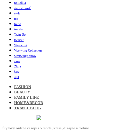
pokožka
starostlivosť
style
top
trend
trendy
Twin-Set
twinset
Westwing
Westwing Collection
westwingnonow
zara
Ziaja
šaty
štýl
FASHION
BEAUTY
FAMILY LIFE
HOME&DECOR
TRAVEL BLOG
Štýlový online časopis o móde, kráse, dizajne a rodine.