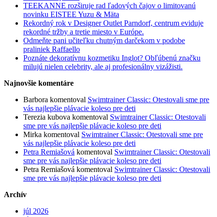
TEEKANNE rozširuje rad ľadových čajov o limitovanú
novinku EISTEE Yuzu & Mäta
Rekordný rok v Designer Outlet Parndorf, centrum eviduje
rekordné tržby a tretie miesto v Európe.
Odmeňte pani učiteľku chutným darčekom v podobe
praliniek Raffaello
Poznáte dekoratívnu kozmetiku Inglot? Obľúbenú značku
milujú nielen celebrity, ale aj profesionálny vizážisti.
Najnovšie komentáre
Barbora
komentoval
Swimtrainer Classic: Otestovali sme pre
vás najlepšie plávacie koleso pre deti
Terezia kubova
komentoval
Swimtrainer Classic: Otestovali
sme pre vás najlepšie plávacie koleso pre deti
Mirka
komentoval
Swimtrainer Classic: Otestovali sme pre
vás najlepšie plávacie koleso pre deti
Petra Remiašová
komentoval
Swimtrainer Classic: Otestovali
sme pre vás najlepšie plávacie koleso pre deti
Petra Remiašová
komentoval
Swimtrainer Classic: Otestovali
sme pre vás najlepšie plávacie koleso pre deti
Archív
júl 2026