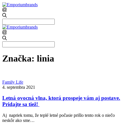
Search
for:
Search
for:
Značka:
linia
Family Life
4. septembra 2021
Letná ovocná vlna, ktorá prospeje vám aj postave.
Pridajte sa tiež!
Aj napriek tomu, že teplé letné počasie prišlo tento rok o niečo
neskôr ako sme…