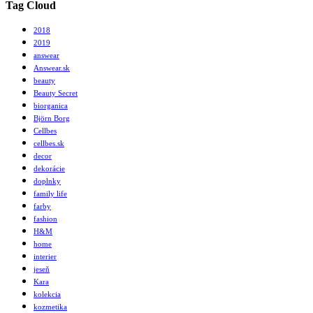
Tag Cloud
2018
2019
answear
Answear.sk
beauty
Beauty Secret
biorganica
Björn Borg
Cellbes
cellbes.sk
decor
dekorácie
doplnky
family life
farby
fashion
H&M
home
interier
jeseň
Kara
kolekcia
kozmetika