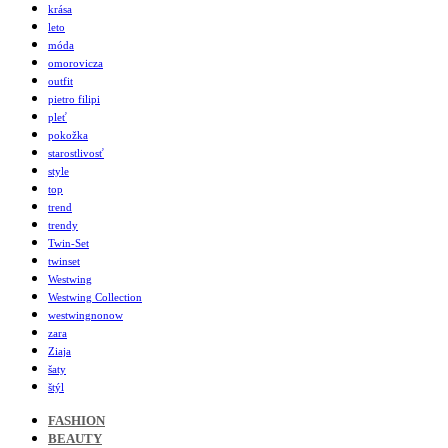
krása
leto
móda
omorovicza
outfit
pietro filipi
pleť
pokožka
starostlivosť
style
top
trend
trendy
Twin-Set
twinset
Westwing
Westwing Collection
westwingnonow
zara
Ziaja
šaty
štýl
FASHION
BEAUTY