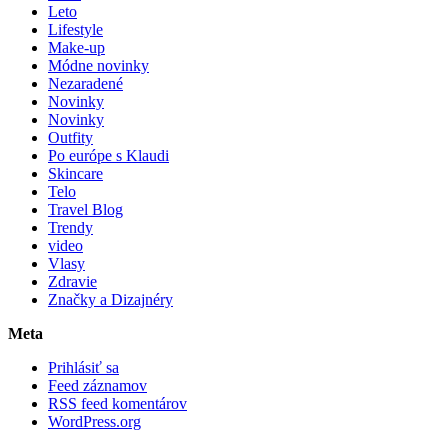
Leto
Lifestyle
Make-up
Módne novinky
Nezaradené
Novinky
Novinky
Outfity
Po európe s Klaudi
Skincare
Telo
Travel Blog
Trendy
video
Vlasy
Zdravie
Značky a Dizajnéry
Meta
Prihlásiť sa
Feed záznamov
RSS feed komentárov
WordPress.org