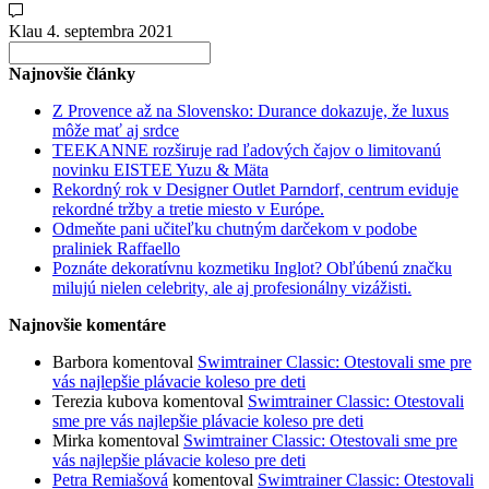
Klau
4. septembra 2021
Search
for:
Najnovšie články
Z Provence až na Slovensko: Durance dokazuje, že luxus
môže mať aj srdce
TEEKANNE rozširuje rad ľadových čajov o limitovanú
novinku EISTEE Yuzu & Mäta
Rekordný rok v Designer Outlet Parndorf, centrum eviduje
rekordné tržby a tretie miesto v Európe.
Odmeňte pani učiteľku chutným darčekom v podobe
praliniek Raffaello
Poznáte dekoratívnu kozmetiku Inglot? Obľúbenú značku
milujú nielen celebrity, ale aj profesionálny vizážisti.
Najnovšie komentáre
Barbora
komentoval
Swimtrainer Classic: Otestovali sme pre
vás najlepšie plávacie koleso pre deti
Terezia kubova
komentoval
Swimtrainer Classic: Otestovali
sme pre vás najlepšie plávacie koleso pre deti
Mirka
komentoval
Swimtrainer Classic: Otestovali sme pre
vás najlepšie plávacie koleso pre deti
Petra Remiašová
komentoval
Swimtrainer Classic: Otestovali