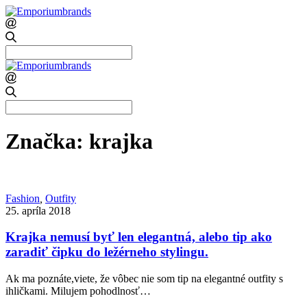
Search
for:
Search
for:
Značka:
krajka
Fashion
,
Outfity
25. apríla 2018
Krajka nemusí byť len elegantná, alebo tip ako
zaradiť čipku do ležérneho stylingu.
Ak ma poznáte,viete, že vôbec nie som tip na elegantné outfity s
ihličkami. Milujem pohodlnosť…