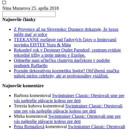
Nina Murarova
25. apríla 2018
Search
for:
Najnovšie články
Z Provence až na Slovensko: Durance dokazuje, že luxus
môže mať aj srdce
TEEKANNE rozširuje rad ľadových čajov o limitovanú
novinku EISTEE Yuzu & Mäta
Rekordný rok v Designer Outlet Parndorf, centrum eviduje
rekordné tržby a tretie miesto v Európe.
Odmeňte pani učiteľku chutným darčekom v podobe
praliniek Raffaello
Poznáte dekoratívnu kozmetiku Inglot? Obľúbenú značku
milujú nielen celebrity, ale aj profesionálny vizážisti.
Najnovšie komentáre
Barbora
komentoval
Swimtrainer Classic: Otestovali sme pre
vás najlepšie plávacie koleso pre deti
Terezia kubova
komentoval
Swimtrainer Classic: Otestovali
sme pre vás najlepšie plávacie koleso pre deti
Mirka
komentoval
Swimtrainer Classic: Otestovali sme pre
vás najlepšie plávacie koleso pre deti
Petra Remiašová
komentoval
Swimtrainer Classic: Otestovali