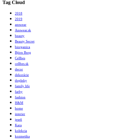
Tag Cloud
2018
2019
answear
Answear.sk
beauty
Beauty Secret
biorganica
Björn Borg
Cellbes
cellbes.sk
decor
dekorácie
doplnky
family life
farby
fashion
H&M
home
interier
jeseň
Kara
kolekcia
kozmetika