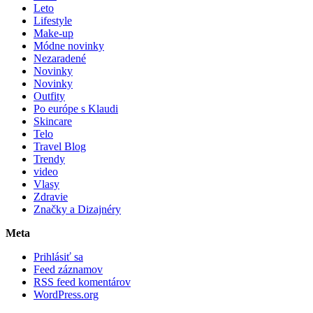
Leto
Lifestyle
Make-up
Módne novinky
Nezaradené
Novinky
Novinky
Outfity
Po európe s Klaudi
Skincare
Telo
Travel Blog
Trendy
video
Vlasy
Zdravie
Značky a Dizajnéry
Meta
Prihlásiť sa
Feed záznamov
RSS feed komentárov
WordPress.org