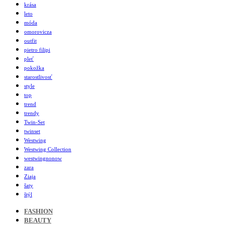
krása
leto
móda
omorovicza
outfit
pietro filipi
pleť
pokožka
starostlivosť
style
top
trend
trendy
Twin-Set
twinset
Westwing
Westwing Collection
westwingnonow
zara
Ziaja
šaty
štýl
FASHION
BEAUTY