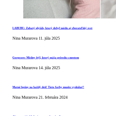
LABUBU: Zubatý plyšák, ktorý dobyl módu aj zberateľský svet
Nina Murarova
11. júla 2025
Gorpcore: Módny štýl, ktorý spája prírodu s mestom
Nina Murarova
14. júla 2025
Matné legíny na každý deň! Tieto farby musíte vyskúšať!
Nina Murarova
21. februára 2024