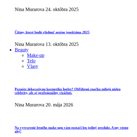
Nina Murarova
24. októbra 2025
Čižmy, ktoré budú vládnuť sezóne jeseň/zima 2025
Nina Murarova
13. októbra 2025
Beauty
Make-up
Telo
Vlasy
Poznáte dekoratívnu kozmetiku Inglot? Obľúbenú značku milujú nielen
celebrity, ale aj profesionálny vizážisti.
Nina Murarova
20. mája 2026
Na vytvorenie letného make-upu vám postačí len jediný produkt. A my vieme
aký!