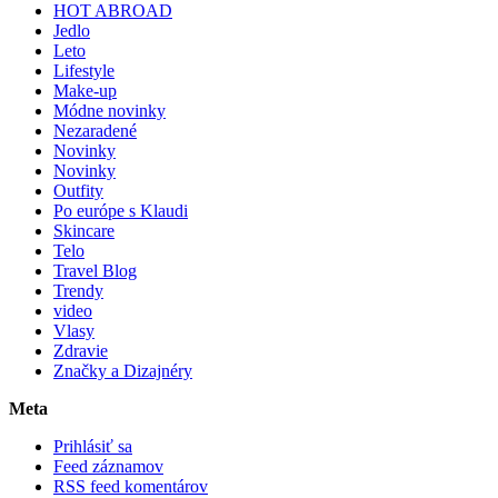
HOT ABROAD
Jedlo
Leto
Lifestyle
Make-up
Módne novinky
Nezaradené
Novinky
Novinky
Outfity
Po európe s Klaudi
Skincare
Telo
Travel Blog
Trendy
video
Vlasy
Zdravie
Značky a Dizajnéry
Meta
Prihlásiť sa
Feed záznamov
RSS feed komentárov