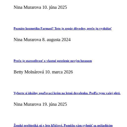
Nina Murarova
10. júna 2025
Poznáte kozmetiku Farmasi? Toto je zopár dôvodov, prečo ju vyskúšať
Nina Murarova
8. augusta 2024
Prečo je starostlivosť o vlastné potešenie novým luxusom
Betty Molnárová
10. marca 2026
Vyberte si ideálny opaľovací krém na letnú dovolenku. Podľa typu vašej pleti.
Nina Murarova
19. júna 2025
Ženské probiotiká sú v lete kľúčové. Pomôžu vám vyhnúť sa nežiadúcim