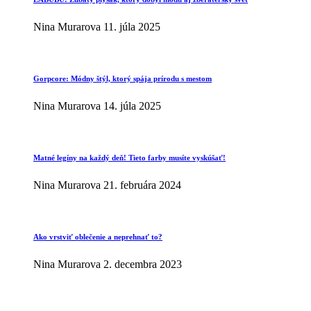
Nina Murarova
11. júla 2025
Gorpcore: Módny štýl, ktorý spája prírodu s mestom
Nina Murarova
14. júla 2025
Matné legíny na každý deň! Tieto farby musíte vyskúšať!
Nina Murarova
21. februára 2024
Ako vrstviť oblečenie a neprehnať to?
Nina Murarova
2. decembra 2023