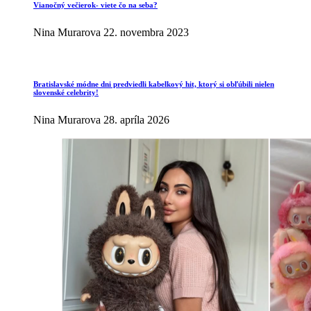
Vianočný večierok- viete čo na seba?
Nina Murarova
22. novembra 2023
Bratislavské módne dni predviedli kabelkový hit, ktorý si obľúbili nielen
slovenské celebrity!
Nina Murarova
28. apríla 2026