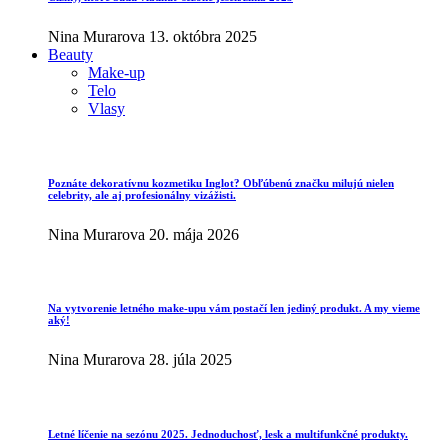
Nina Murarova
13. októbra 2025
Beauty
Make-up
Telo
Vlasy
Poznáte dekoratívnu kozmetiku Inglot? Obľúbenú značku milujú nielen
celebrity, ale aj profesionálny vizážisti.
Nina Murarova
20. mája 2026
Na vytvorenie letného make-upu vám postačí len jediný produkt. A my vieme
aký!
Nina Murarova
28. júla 2025
Letné líčenie na sezónu 2025. Jednoduchosť, lesk a multifunkčné produkty.