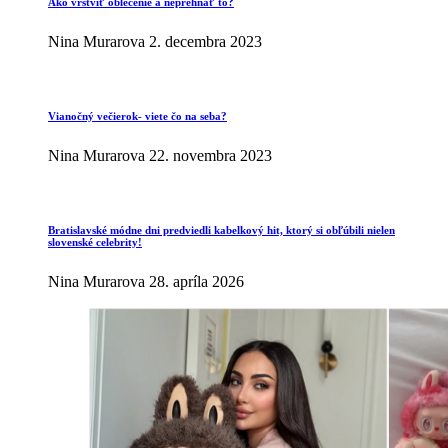
Ako vrstviť oblečenie a neprehnať to?
Nina Murarova
2. decembra 2023
Vianočný večierok- viete čo na seba?
Nina Murarova
22. novembra 2023
Bratislavské módne dni predviedli kabelkový hit, ktorý si obľúbili nielen
slovenské celebrity!
Nina Murarova
28. apríla 2026