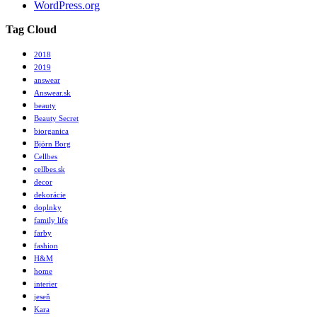
WordPress.org
Tag Cloud
2018
2019
answear
Answear.sk
beauty
Beauty Secret
biorganica
Björn Borg
Cellbes
cellbes.sk
decor
dekorácie
doplnky
family life
farby
fashion
H&M
home
interier
jeseň
Kara