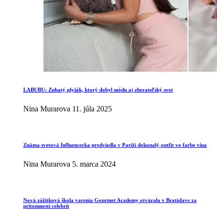
LABUBU: Zubatý plyšák, ktorý dobyl módu aj zberateľský svet
Nina Murarova
11. júla 2025
Známa svetová Influencerka predviedla v Paríži dokonalý outfit vo farbe vína
Nina Murarova
5. marca 2024
Nová zážitková škola varenia Gourmet Academy otvárala v Bratislave za
prítomnosti celebrít