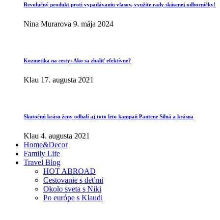
Revolučný produkt proti vypadávaniu vlasov, využite rady skúsenej odborníčky!
Nina Murarova
9. mája 2024
Kozmetika na cesty: Ako sa zbaliť efektívne?
Klau
17. augusta 2021
Skutočnú krásu ženy odhalí aj toto leto kampaň Pantene Silná a krásna
Klau
4. augusta 2021
Home&Decor
Family Life
Travel Blog
HOT ABROAD
Cestovanie s deťmi
Okolo sveta s Niki
Po európe s Klaudi