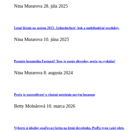
Nina Murarova
28. júla 2025
Letné líčenie na sezónu 2025. Jednoduchosť, lesk a multifunkčné produkty.
Nina Murarova
10. júna 2025
Poznáte kozmetiku Farmasi? Toto je zopár dôvodov, prečo ju vyskúšať
Nina Murarova
8. augusta 2024
Prečo je starostlivosť o vlastné potešenie novým luxusom
Betty Molnárová
10. marca 2026
Vyberte si ideálny opaľovací krém na letnú dovolenku. Podľa typu vašej pleti.