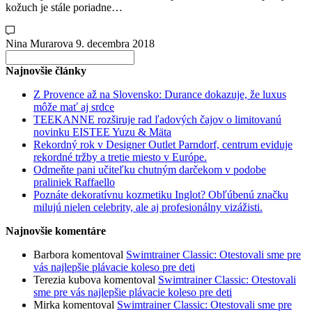
kožuch je stále poriadne…
Nina Murarova
9. decembra 2018
Search
for:
Najnovšie články
Z Provence až na Slovensko: Durance dokazuje, že luxus
môže mať aj srdce
TEEKANNE rozširuje rad ľadových čajov o limitovanú
novinku EISTEE Yuzu & Mäta
Rekordný rok v Designer Outlet Parndorf, centrum eviduje
rekordné tržby a tretie miesto v Európe.
Odmeňte pani učiteľku chutným darčekom v podobe
praliniek Raffaello
Poznáte dekoratívnu kozmetiku Inglot? Obľúbenú značku
milujú nielen celebrity, ale aj profesionálny vizážisti.
Najnovšie komentáre
Barbora
komentoval
Swimtrainer Classic: Otestovali sme pre
vás najlepšie plávacie koleso pre deti
Terezia kubova
komentoval
Swimtrainer Classic: Otestovali
sme pre vás najlepšie plávacie koleso pre deti
Mirka
komentoval
Swimtrainer Classic: Otestovali sme pre