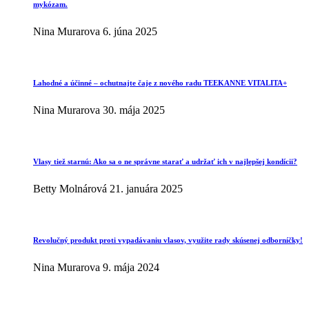
mykózam.
Nina Murarova
6. júna 2025
Lahodné a účinné – ochutnajte čaje z nového radu TEEKANNE VITALITA+
Nina Murarova
30. mája 2025
Vlasy tiež starnú: Ako sa o ne správne starať a udržať ich v najlepšej kondícii?
Betty Molnárová
21. januára 2025
Revolučný produkt proti vypadávaniu vlasov, využite rady skúsenej odborníčky!
Nina Murarova
9. mája 2024