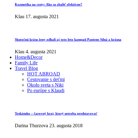
Kozmetika na cesty: Ako sa zbaliť efektívne?
Klau
17. augusta 2021
Skutočnú krásu ženy odhalí aj toto leto kampaň Pantene Silná a krásna
Klau
4. augusta 2021
Home&Decor
Family Life
Travel Blog
HOT ABROAD
Cestovanie s deťmi
Okolo sveta s Niki
Po európe s Klaudi
Toskánsko – čarovný kraj, ktorý netreba predstavovať
Darina Thurzova
23. augusta 2018