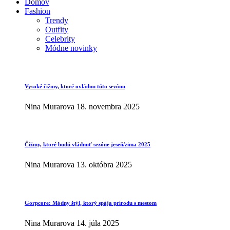
Domov
Fashion
Trendy
Outfity
Celebrity
Módne novinky
Vysoké čižmy, ktoré ovládnu túto sezónu
Nina Murarova
18. novembra 2025
Čižmy, ktoré budú vládnuť sezóne jeseň/zima 2025
Nina Murarova
13. októbra 2025
Gorpcore: Módny štýl, ktorý spája prírodu s mestom
Nina Murarova
14. júla 2025