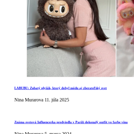
LABUBU: Zubatý plyšák, ktorý dobyl módu aj zberateľský svet
Nina Murarova
11. júla 2025
Známa svetová Influencerka predviedla v Paríži dokonalý outfit vo farbe vína
Nina Murarova
5. marca 2024