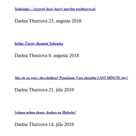
Toskánsko – čarovný kraj, ktorý netreba predstavovať
Darina Thurzova
23. augusta 2018
Ischia: Čierny diamant Talianska
Darina Thurzova
8. augusta 2018
Ako ste na tom s dovolenkou? Prinášame Vám aktuálne LAST MINUTE tipy!
Darina Thurzova
21. júla 2018
Jednou nohou doma, druhou na Malorke!
Darina Thurzova
14. júla 2018