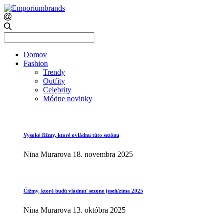
Search
for:
Domov
Fashion
Trendy
Outfity
Celebrity
Módne novinky
Vysoké čižmy, ktoré ovládnu túto sezónu
Nina Murarova
18. novembra 2025
Čižmy, ktoré budú vládnuť sezóne jeseň/zima 2025
Nina Murarova
13. októbra 2025