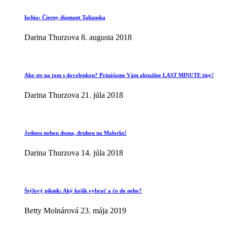
Ischia: Čierny diamant Talianska
Darina Thurzova
8. augusta 2018
Ako ste na tom s dovolenkou? Prinášame Vám aktuálne LAST MINUTE tipy!
Darina Thurzova
21. júla 2018
Jednou nohou doma, druhou na Malorke!
Darina Thurzova
14. júla 2018
Štýlový piknik: Aký košík vybrať a čo do neho?
Betty Molnárová
23. mája 2019