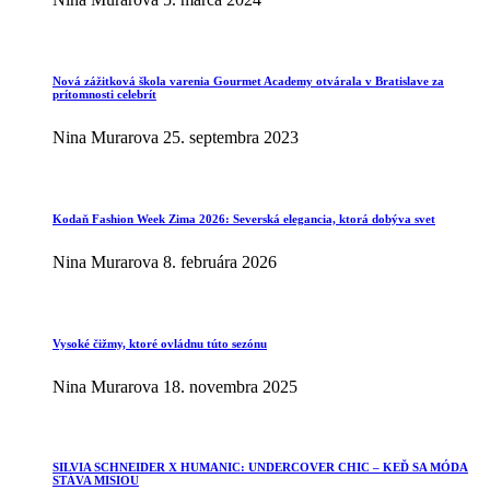
Nová zážitková škola varenia Gourmet Academy otvárala v Bratislave za
prítomnosti celebrít
Nina Murarova
25. septembra 2023
Kodaň Fashion Week Zima 2026: Severská elegancia, ktorá dobýva svet
Nina Murarova
8. februára 2026
Vysoké čižmy, ktoré ovládnu túto sezónu
Nina Murarova
18. novembra 2025
SILVIA SCHNEIDER X HUMANIC: UNDERCOVER CHIC – KEĎ SA MÓDA
STÁVA MISIOU