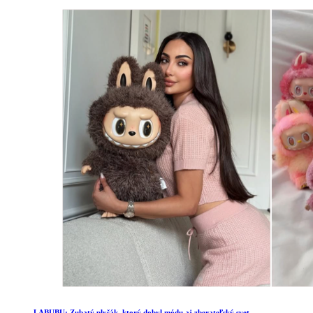
LABUBU: Zubatý plyšák, ktorý dobyl módu aj zberateľský svet