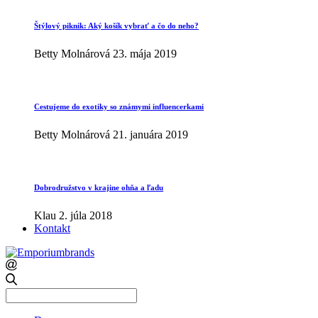
Štýlový piknik: Aký košík vybrať a čo do neho?
Betty Molnárová
23. mája 2019
Cestujeme do exotiky so známymi influencerkami
Betty Molnárová
21. januára 2019
Dobrodružstvo v krajine ohňa a ľadu
Klau
2. júla 2018
Kontakt
Search
for: