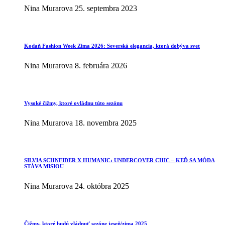
Nina Murarova
25. septembra 2023
Kodaň Fashion Week Zima 2026: Severská elegancia, ktorá dobýva svet
Nina Murarova
8. februára 2026
Vysoké čižmy, ktoré ovládnu túto sezónu
Nina Murarova
18. novembra 2025
SILVIA SCHNEIDER X HUMANIC: UNDERCOVER CHIC – KEĎ SA MÓDA
STÁVA MISIOU
Nina Murarova
24. októbra 2025
Čižmy, ktoré budú vládnuť sezóne jeseň/zima 2025