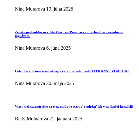
Nina Murarova
19. júna 2025
Ženské probiotiká sú v lete kľúčové. Pomôžu vám vyhnúť sa nežiadúcim
mykózam.
Nina Murarova
6. júna 2025
Lahodné a účinné – ochutnajte čaje z nového radu TEEKANNE VITALITA+
Nina Murarova
30. mája 2025
Vlasy tiež starnú: Ako sa o ne správne starať a udržať ich v najlepšej kondícii?
Betty Molnárová
21. januára 2025