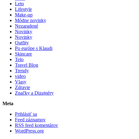
Leto
Lifestyle
Make-up
Módne novinky
Nezaradené
Novinky
Novinky
Outfity
Po európe s Klaudi
Skincare
Telo
Travel Blog
Trendy
video
Vlasy
Zdravie
Značky a Dizajnéry
Meta
Prihlásiť sa
Feed záznamov
RSS feed komentárov
WordPress.org