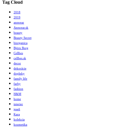
Tag Cloud
2018
2019
answear
Answear.sk
beauty
Beauty Secret
biorganica
Björn Borg
Cellbes
cellbes.sk
decor
dekorácie
doplnky
family life
farby
fashion
H&M
home
interier
jeseň
Kara
kolekcia
kozmetika