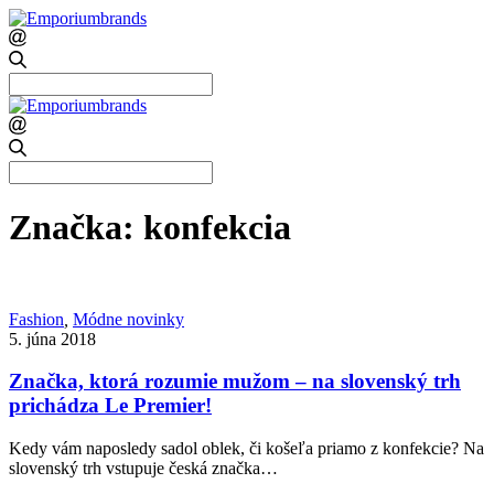
Search
for:
Search
for:
Značka:
konfekcia
Fashion
,
Módne novinky
5. júna 2018
Značka, ktorá rozumie mužom – na slovenský trh
prichádza Le Premier!
Kedy vám naposledy sadol oblek, či košeľa priamo z konfekcie? Na
slovenský trh vstupuje česká značka…