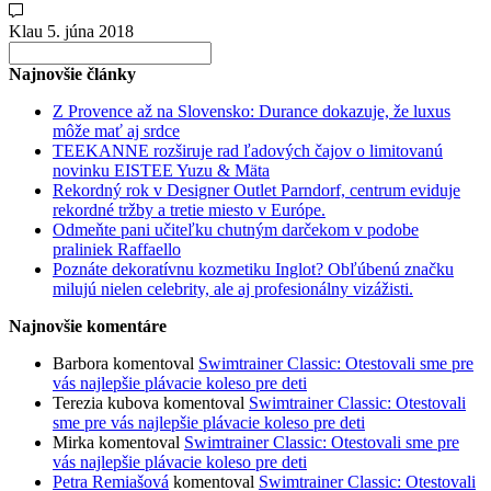
Klau
5. júna 2018
Search
for:
Najnovšie články
Z Provence až na Slovensko: Durance dokazuje, že luxus
môže mať aj srdce
TEEKANNE rozširuje rad ľadových čajov o limitovanú
novinku EISTEE Yuzu & Mäta
Rekordný rok v Designer Outlet Parndorf, centrum eviduje
rekordné tržby a tretie miesto v Európe.
Odmeňte pani učiteľku chutným darčekom v podobe
praliniek Raffaello
Poznáte dekoratívnu kozmetiku Inglot? Obľúbenú značku
milujú nielen celebrity, ale aj profesionálny vizážisti.
Najnovšie komentáre
Barbora
komentoval
Swimtrainer Classic: Otestovali sme pre
vás najlepšie plávacie koleso pre deti
Terezia kubova
komentoval
Swimtrainer Classic: Otestovali
sme pre vás najlepšie plávacie koleso pre deti
Mirka
komentoval
Swimtrainer Classic: Otestovali sme pre
vás najlepšie plávacie koleso pre deti
Petra Remiašová
komentoval
Swimtrainer Classic: Otestovali