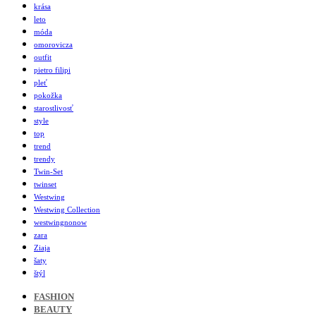
krása
leto
móda
omorovicza
outfit
pietro filipi
pleť
pokožka
starostlivosť
style
top
trend
trendy
Twin-Set
twinset
Westwing
Westwing Collection
westwingnonow
zara
Ziaja
šaty
štýl
FASHION
BEAUTY