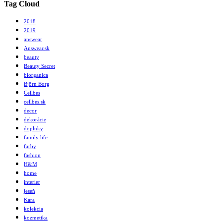
Tag Cloud
2018
2019
answear
Answear.sk
beauty
Beauty Secret
biorganica
Björn Borg
Cellbes
cellbes.sk
decor
dekorácie
doplnky
family life
farby
fashion
H&M
home
interier
jeseň
Kara
kolekcia
kozmetika