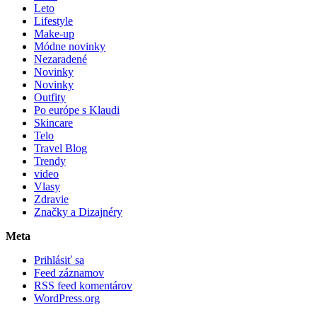
Leto
Lifestyle
Make-up
Módne novinky
Nezaradené
Novinky
Novinky
Outfity
Po európe s Klaudi
Skincare
Telo
Travel Blog
Trendy
video
Vlasy
Zdravie
Značky a Dizajnéry
Meta
Prihlásiť sa
Feed záznamov
RSS feed komentárov
WordPress.org