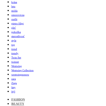
krása
leto
móda
omorovicza
outfit
pietro filipi
pleť
pokožka
starostlivosť
style
top
trend
trendy
Twin-Set
twinset
Westwing
Westwing Collection
westwingnonow
zara
Ziaja
šaty
štýl
FASHION
BEAUTY