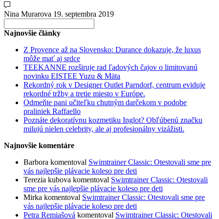
Nina Murarova
19. septembra 2019
Search
for:
Najnovšie články
Z Provence až na Slovensko: Durance dokazuje, že luxus
môže mať aj srdce
TEEKANNE rozširuje rad ľadových čajov o limitovanú
novinku EISTEE Yuzu & Mäta
Rekordný rok v Designer Outlet Parndorf, centrum eviduje
rekordné tržby a tretie miesto v Európe.
Odmeňte pani učiteľku chutným darčekom v podobe
praliniek Raffaello
Poznáte dekoratívnu kozmetiku Inglot? Obľúbenú značku
milujú nielen celebrity, ale aj profesionálny vizážisti.
Najnovšie komentáre
Barbora
komentoval
Swimtrainer Classic: Otestovali sme pre
vás najlepšie plávacie koleso pre deti
Terezia kubova
komentoval
Swimtrainer Classic: Otestovali
sme pre vás najlepšie plávacie koleso pre deti
Mirka
komentoval
Swimtrainer Classic: Otestovali sme pre
vás najlepšie plávacie koleso pre deti
Petra Remiašová
komentoval
Swimtrainer Classic: Otestovali