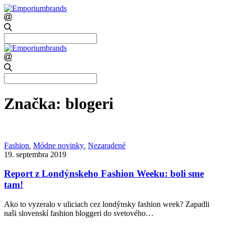
Search
for:
Search
for:
Značka:
blogeri
Fashion
,
Módne novinky
,
Nezaradené
19. septembra 2019
Report z Londýnskeho Fashion Weeku: boli sme
tam!
Ako to vyzeralo v uliciach cez londýnsky fashion week? Zapadli
naši slovenskí fashion bloggeri do svetového…