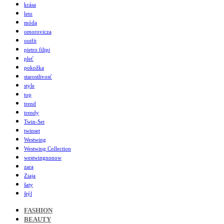
krása
leto
móda
omorovicza
outfit
pietro filipi
pleť
pokožka
starostlivosť
style
top
trend
trendy
Twin-Set
twinset
Westwing
Westwing Collection
westwingnonow
zara
Ziaja
šaty
štýl
FASHION
BEAUTY