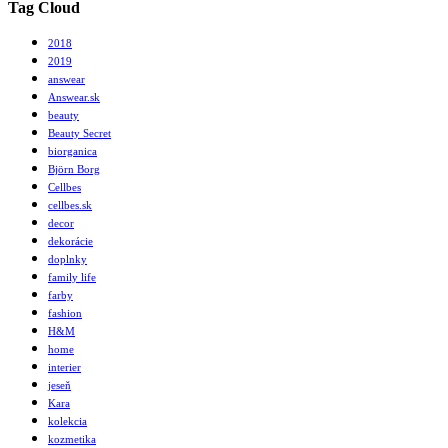
Tag Cloud
2018
2019
answear
Answear.sk
beauty
Beauty Secret
biorganica
Björn Borg
Cellbes
cellbes.sk
decor
dekorácie
doplnky
family life
farby
fashion
H&M
home
interier
jeseň
Kara
kolekcia
kozmetika