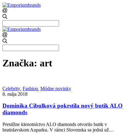
Search
for:
Search
for:
Značka:
art
Celebrity
,
Fashion
,
Módne novinky
8. mája 2018
Dominika Cibulková pokrstila nový butik ALO
diamonds
Prestížne klenotníctvo ALO diamonds otvorilo butik v
bratislavskom Auparku. V rámci Slovenska sa jedná už…