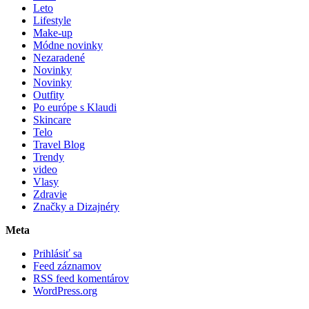
Leto
Lifestyle
Make-up
Módne novinky
Nezaradené
Novinky
Novinky
Outfity
Po európe s Klaudi
Skincare
Telo
Travel Blog
Trendy
video
Vlasy
Zdravie
Značky a Dizajnéry
Meta
Prihlásiť sa
Feed záznamov
RSS feed komentárov
WordPress.org