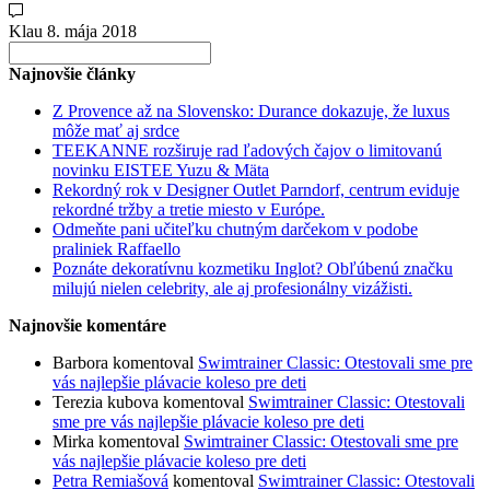
Klau
8. mája 2018
Search
for:
Najnovšie články
Z Provence až na Slovensko: Durance dokazuje, že luxus
môže mať aj srdce
TEEKANNE rozširuje rad ľadových čajov o limitovanú
novinku EISTEE Yuzu & Mäta
Rekordný rok v Designer Outlet Parndorf, centrum eviduje
rekordné tržby a tretie miesto v Európe.
Odmeňte pani učiteľku chutným darčekom v podobe
praliniek Raffaello
Poznáte dekoratívnu kozmetiku Inglot? Obľúbenú značku
milujú nielen celebrity, ale aj profesionálny vizážisti.
Najnovšie komentáre
Barbora
komentoval
Swimtrainer Classic: Otestovali sme pre
vás najlepšie plávacie koleso pre deti
Terezia kubova
komentoval
Swimtrainer Classic: Otestovali
sme pre vás najlepšie plávacie koleso pre deti
Mirka
komentoval
Swimtrainer Classic: Otestovali sme pre
vás najlepšie plávacie koleso pre deti
Petra Remiašová
komentoval
Swimtrainer Classic: Otestovali