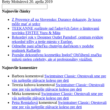
Betty Molnárová
20. apríla 2019
Search
for:
Najnovšie články
Z Provence až na Slovensko: Durance dokazuje, že luxus
môže mať aj srdce
TEEKANNE rozširuje rad ľadových čajov o limitovanú
novinku EISTEE Yuzu & Mäta
Rekordný rok v Designer Outlet Parndorf, centrum eviduje
rekordné tržby a tretie miesto v Európe.
Odmeňte pani učiteľku chutným darčekom v podobe
praliniek Raffaello
Poznáte dekoratívnu kozmetiku Inglot? Obľúbenú značku
milujú nielen celebrity, ale aj profesionálny vizážisti.
Najnovšie komentáre
Barbora
komentoval
Swimtrainer Classic: Otestovali sme pre
vás najlepšie plávacie koleso pre deti
Terezia kubova
komentoval
Swimtrainer Classic: Otestovali
sme pre vás najlepšie plávacie koleso pre deti
Mirka
komentoval
Swimtrainer Classic: Otestovali sme pre
vás najlepšie plávacie koleso pre deti
Petra Remiašová
komentoval
Swimtrainer Classic: Otestovali
sme pre vás najlepšie plávacie koleso pre deti