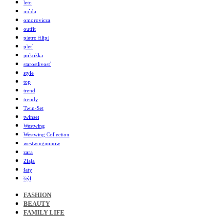
leto
móda
omorovicza
outfit
pietro filipi
pleť
pokožka
starostlivosť
style
top
trend
trendy
Twin-Set
twinset
Westwing
Westwing Collection
westwingnonow
zara
Ziaja
šaty
štýl
FASHION
BEAUTY
FAMILY LIFE