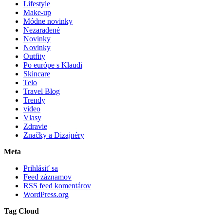
Lifestyle
Make-up
Módne novinky
Nezaradené
Novinky
Novinky
Outfity
Po európe s Klaudi
Skincare
Telo
Travel Blog
Trendy
video
Vlasy
Zdravie
Značky a Dizajnéry
Meta
Prihlásiť sa
Feed záznamov
RSS feed komentárov
WordPress.org
Tag Cloud