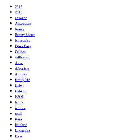
2018
2019
answear
Answear.sk
beauty
Beauty Secret
biorganica
Björn Borg
Cellbes
cellbes.sk
decor
dekorácie
doplnky
family life
farby
fashion
H&M
home
interier
jeseň
Kara
kolekcia
kozmetika
krása