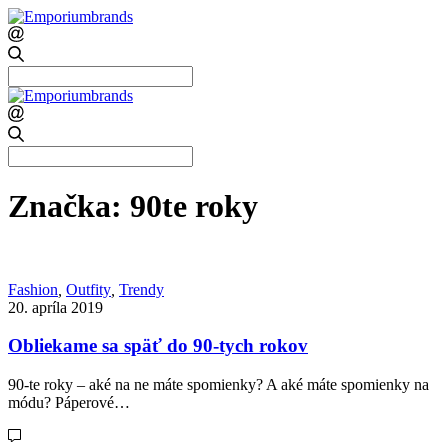
Search
for:
Search
for:
Značka:
90te roky
Fashion
,
Outfity
,
Trendy
20. apríla 2019
Obliekame sa späť do 90-tych rokov
90-te roky – aké na ne máte spomienky? A aké máte spomienky na
módu? Páperové…