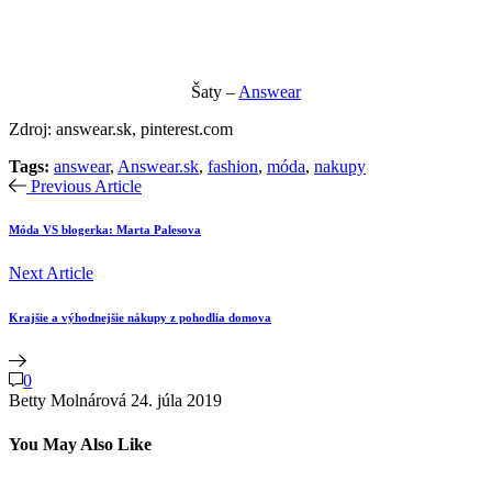
Šaty –
Answear
Zdroj: answear.sk, pinterest.com
Tags:
answear
,
Answear.sk
,
fashion
,
móda
,
nakupy
Previous Article
Móda VS blogerka: Marta Palesova
Next Article
Krajšie a výhodnejšie nákupy z pohodlia domova
0
Betty Molnárová
24. júla 2019
You May Also Like