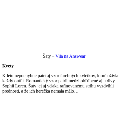
Šaty –
Vila na Answear
Kvety
K letu nepochybne patrí aj vzor farebných kvietkov, ktoré oživia
každý outfit. Romantický vzor patril medzi obľúbené aj u divy
Sophii Loren. Šaty jej aj vďaka rafinovanému strihu vyzdvihli
prednosti, a že ich herečka nemala málo…