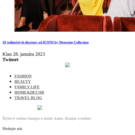
10 jedinečných dizajnov od ICONS by Westwing Collection
Klau
28. januára 2023
Twinset
FASHION
BEAUTY
FAMILY LIFE
HOME&DECOR
TRAVEL BLOG
Štýlový online časopis o móde, kráse, dizajne a rodine.
Sledujte nás