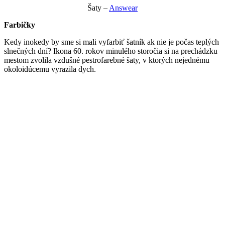
Šaty –
Answear
Farbičky
Kedy inokedy by sme si mali vyfarbiť šatník ak nie je počas teplých
slnečných dní? Ikona 60. rokov minulého storočia si na prechádzku
mestom zvolila vzdušné pestrofarebné šaty, v ktorých nejednému
okoloidúcemu vyrazila dych.