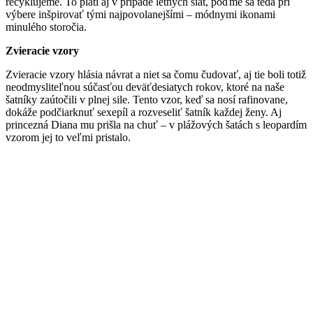
recyklujeme. To platí aj v prípade letných šiat, poďme sa teda pri
výbere inšpirovať tými najpovolanejšími – módnymi ikonami
minulého storočia.
Zvieracie vzory
Zvieracie vzory hlásia návrat a niet sa čomu čudovať, aj tie boli totiž
neodmysliteľnou súčasťou deväťdesiatych rokov, ktoré na naše
šatníky zaútočili v plnej sile. Tento vzor, keď sa nosí rafinovane,
dokáže podčiarknuť sexepíl a rozveseliť šatník každej ženy. Aj
princezná Diana mu prišla na chuť – v plážových šatách s leopardím
vzorom jej to veľmi pristalo.