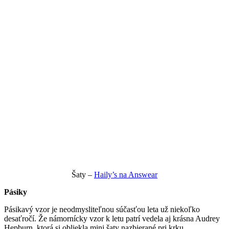
Šaty –
Haily’s na Answear
Pásiky
Pásikavý vzor je neodmysliteľnou súčasťou leta už niekoľko
desaťročí. Že námornícky vzor k letu patrí vedela aj krásna Audrey
Hepburn, ktorá si obliekla mini šaty nazbierané pri krku