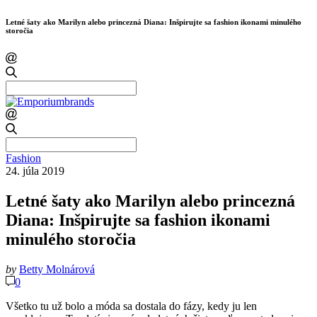
Letné šaty ako Marilyn alebo princezná Diana: Inšpirujte sa fashion ikonami minulého
storočia
Search
for:
Search
for:
Fashion
24. júla 2019
Letné šaty ako Marilyn alebo princezná
Diana: Inšpirujte sa fashion ikonami
minulého storočia
by
Betty Molnárová
0
Všetko tu už bolo a móda sa dostala do fázy, kedy ju len