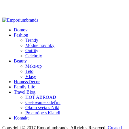
Domov
Fashion
Trendy
Módne novinky
Outfity
Celebrity
Beauty
Make-up
Telo
Vlasy
Home&Decor
Family Life
Travel Blog
HOT ABROAD
Cestovanie s deťmi
Okolo sveta s Niki
Po európe s Klaudi
Kontakt
Copyright © 2017 Emporiumbrands. All rights Reserved.
Created