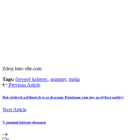
Zdroj foto: elle.com
Tags:
červený koberec
,
grammy
,
móda
Previous Article
Deň všetkých zaľúbených je za dverami: Prinášame vám tipy na štýlové outfity!
Next Article
V znamení ležérnej elegancie