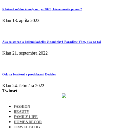
Kľúčové módne trendy na jar 2023, ktoré musíte poznať!
Klau
13. apríla 2023
Ako sa starať o koženú kabelku či topánky? Poradíme Vám, ako na to!
Klau
21. septembra 2022
Oslava ženskosti s produktami Dedoles
Klau
24. februára 2022
Twinset
FASHION
BEAUTY
FAMILY LIFE
HOME&DECOR
TRAVEL BLOG