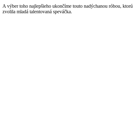
A výber toho najlepšieho ukončíme touto nadýchanou róbou, ktorú
zvolila mladá talentovaná speváčka.