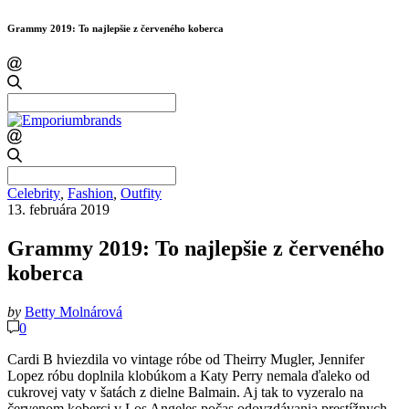
Grammy 2019: To najlepšie z červeného koberca
Search
for:
Search
for:
Celebrity
,
Fashion
,
Outfity
13. februára 2019
Grammy 2019: To najlepšie z červeného
koberca
by
Betty Molnárová
0
Cardi B hviezdila vo vintage róbe od Theirry Mugler, Jennifer
Lopez róbu doplnila klobúkom a Katy Perry nemala ďaleko od
cukrovej vaty v šatách z dielne Balmain. Aj tak to vyzeralo na
červenom koberci v Los Angeles počas odovzdávania prestížnych