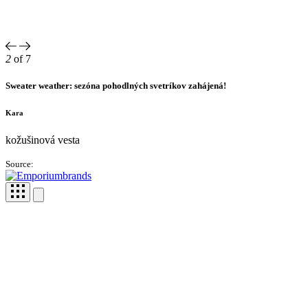
2
of 7
Sweater weather: sezóna pohodlných svetríkov zahájená!
Kara
kožušinová vesta
Source: