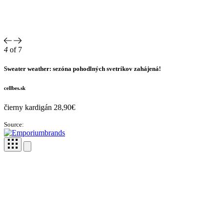
4
of 7
Sweater weather: sezóna pohodlných svetríkov zahájená!
cellbes.sk
čierny kardigán 28,90€
Source: