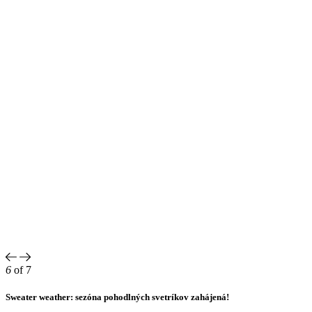
6
of 7
Sweater weather: sezóna pohodlných svetríkov zahájená!