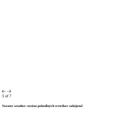
5
of 7
Sweater weather: sezóna pohodlných svetríkov zahájená!