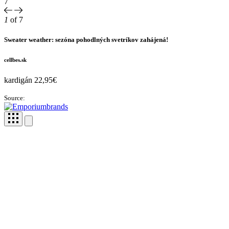
7
1
of 7
Sweater weather: sezóna pohodlných svetríkov zahájená!
cellbes.sk
kardigán 22,95€
Source: