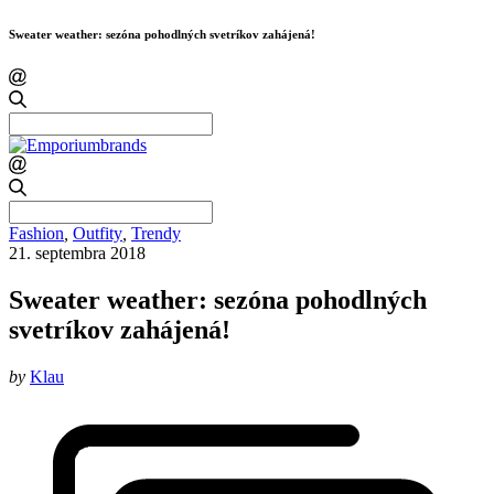
Sweater weather: sezóna pohodlných svetríkov zahájená!
Search
for:
Search
for:
Fashion
,
Outfity
,
Trendy
21. septembra 2018
Sweater weather: sezóna pohodlných
svetríkov zahájená!
by
Klau