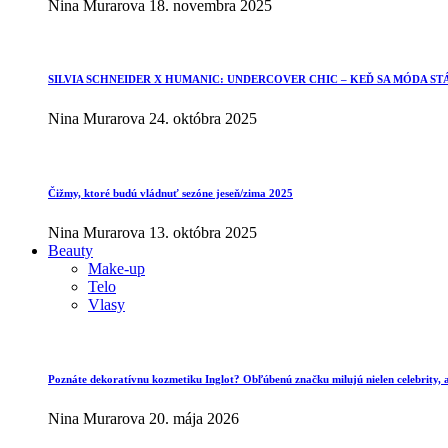
Nina Murarova
18. novembra 2025
SILVIA SCHNEIDER X HUMANIC: UNDERCOVER CHIC – KEĎ SA MÓDA ST
Nina Murarova
24. októbra 2025
Čižmy, ktoré budú vládnuť sezóne jeseň/zima 2025
Nina Murarova
13. októbra 2025
Beauty
Make-up
Telo
Vlasy
Poznáte dekoratívnu kozmetiku Inglot? Obľúbenú značku milujú nielen celebrity, al
Nina Murarova
20. mája 2026