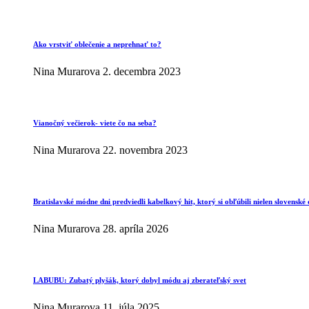
Ako vrstviť oblečenie a neprehnať to?
Nina Murarova
2. decembra 2023
Vianočný večierok- viete čo na seba?
Nina Murarova
22. novembra 2023
Bratislavské módne dni predviedli kabelkový hit, ktorý si obľúbili nielen slovenské 
Nina Murarova
28. apríla 2026
LABUBU: Zubatý plyšák, ktorý dobyl módu aj zberateľský svet
Nina Murarova
11. júla 2025