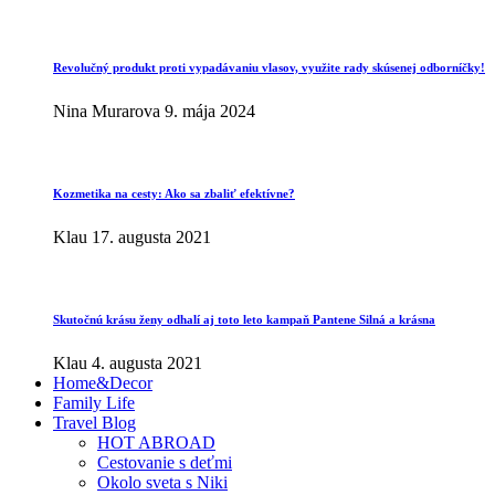
Revolučný produkt proti vypadávaniu vlasov, využite rady skúsenej odborníčky!
Nina Murarova
9. mája 2024
Kozmetika na cesty: Ako sa zbaliť efektívne?
Klau
17. augusta 2021
Skutočnú krásu ženy odhalí aj toto leto kampaň Pantene Silná a krásna
Klau
4. augusta 2021
Home&Decor
Family Life
Travel Blog
HOT ABROAD
Cestovanie s deťmi
Okolo sveta s Niki