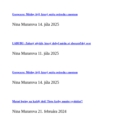
Gorpcore: Módny štýl, ktorý spája prírodu s mestom
Nina Murarova
14. júla 2025
LABUBU: Zubatý plyšák, ktorý dobyl módu aj zberateľský svet
Nina Murarova
11. júla 2025
Gorpcore: Módny štýl, ktorý spája prírodu s mestom
Nina Murarova
14. júla 2025
Matné legíny na každý deň! Tieto farby musíte vyskúšať!
Nina Murarova
21. februára 2024