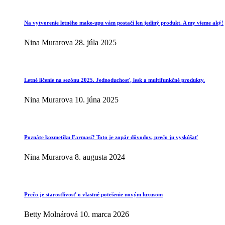
Na vytvorenie letného make-upu vám postačí len jediný produkt. A my vieme aký!
Nina Murarova
28. júla 2025
Letné líčenie na sezónu 2025. Jednoduchosť, lesk a multifunkčné produkty.
Nina Murarova
10. júna 2025
Poznáte kozmetiku Farmasi? Toto je zopár dôvodov, prečo ju vyskúšať
Nina Murarova
8. augusta 2024
Prečo je starostlivosť o vlastné potešenie novým luxusom
Betty Molnárová
10. marca 2026