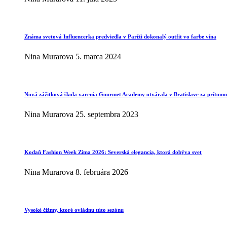
Známa svetová Influencerka predviedla v Paríži dokonalý outfit vo farbe vína
Nina Murarova
5. marca 2024
Nová zážitková škola varenia Gourmet Academy otvárala v Bratislave za prítomno
Nina Murarova
25. septembra 2023
Kodaň Fashion Week Zima 2026: Severská elegancia, ktorá dobýva svet
Nina Murarova
8. februára 2026
Vysoké čižmy, ktoré ovládnu túto sezónu