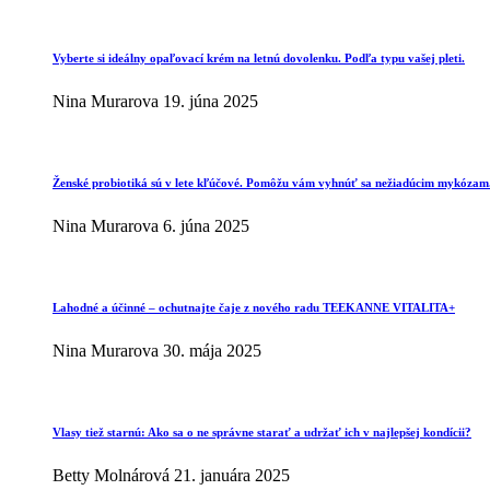
Vyberte si ideálny opaľovací krém na letnú dovolenku. Podľa typu vašej pleti.
Nina Murarova
19. júna 2025
Ženské probiotiká sú v lete kľúčové. Pomôžu vám vyhnúť sa nežiadúcim mykózam
Nina Murarova
6. júna 2025
Lahodné a účinné – ochutnajte čaje z nového radu TEEKANNE VITALITA+
Nina Murarova
30. mája 2025
Vlasy tiež starnú: Ako sa o ne správne starať a udržať ich v najlepšej kondícii?
Betty Molnárová
21. januára 2025