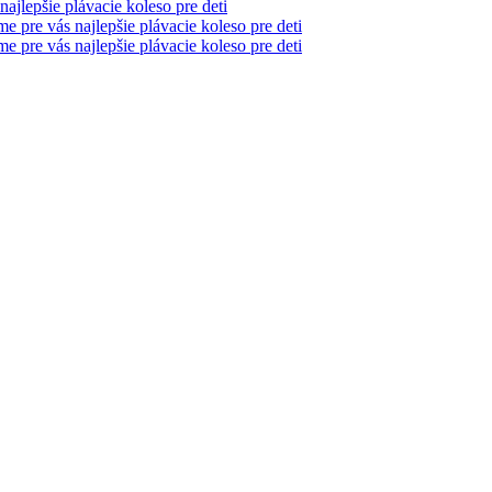
najlepšie plávacie koleso pre deti
me pre vás najlepšie plávacie koleso pre deti
me pre vás najlepšie plávacie koleso pre deti