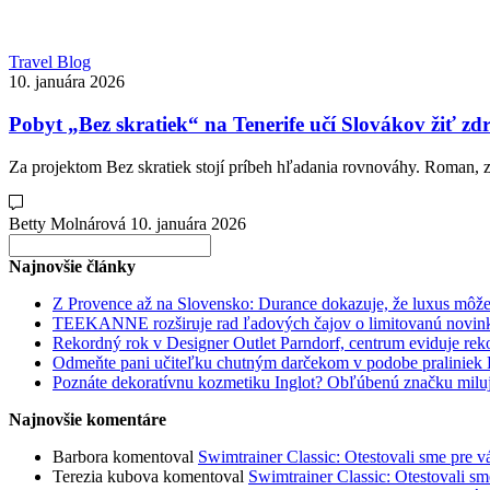
Travel Blog
10. januára 2026
Pobyt „Bez skratiek“ na Tenerife učí Slovákov žiť zdr
Za projektom Bez skratiek stojí príbeh hľadania rovnováhy. Roman, 
Betty Molnárová
10. januára 2026
Search
for:
Najnovšie články
Z Provence až na Slovensko: Durance dokazuje, že luxus môže
TEEKANNE rozširuje rad ľadových čajov o limitovanú novi
Rekordný rok v Designer Outlet Parndorf, centrum eviduje rekor
Odmeňte pani učiteľku chutným darčekom v podobe praliniek 
Poznáte dekoratívnu kozmetiku Inglot? Obľúbenú značku milujú n
Najnovšie komentáre
Barbora
komentoval
Swimtrainer Classic: Otestovali sme pre vá
Terezia kubova
komentoval
Swimtrainer Classic: Otestovali sme