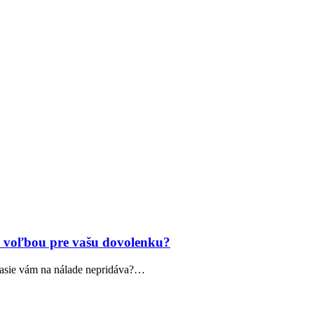
ou voľbou pre vašu dovolenku?
očasie vám na nálade nepridáva?…