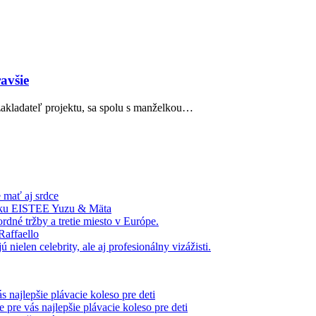
avšie
zakladateľ projektu, sa spolu s manželkou…
 mať aj srdce
nku EISTEE Yuzu & Mäta
dné tržby a tretie miesto v Európe.
Raffaello
ielen celebrity, ale aj profesionálny vizážisti.
s najlepšie plávacie koleso pre deti
 pre vás najlepšie plávacie koleso pre deti