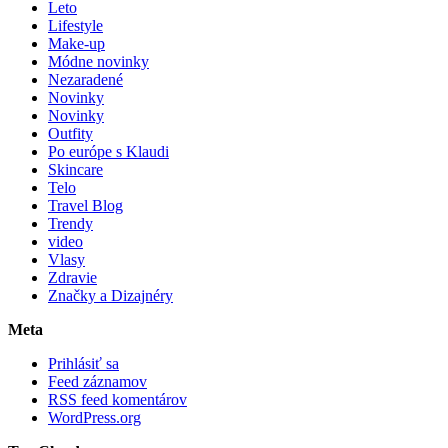
Leto
Lifestyle
Make-up
Módne novinky
Nezaradené
Novinky
Novinky
Outfity
Po európe s Klaudi
Skincare
Telo
Travel Blog
Trendy
video
Vlasy
Zdravie
Značky a Dizajnéry
Meta
Prihlásiť sa
Feed záznamov
RSS feed komentárov
WordPress.org