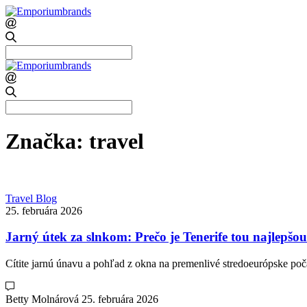
Search
for:
Search
for:
Značka:
travel
Travel Blog
25. februára 2026
Jarný útek za slnkom: Prečo je Tenerife tou najlepš
Cítite jarnú únavu a pohľad z okna na premenlivé stredoeurópske p
Betty Molnárová
25. februára 2026