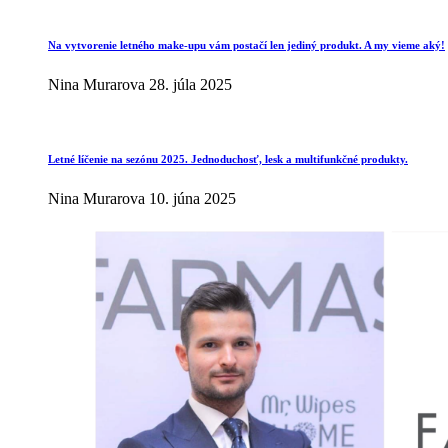
Na vytvorenie letného make-upu vám postačí len jediný produkt. A my vieme aký!
Nina Murarova
28. júla 2025
Letné líčenie na sezónu 2025. Jednoduchosť, lesk a multifunkčné produkty.
Nina Murarova
10. júna 2025