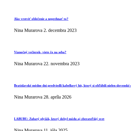
Ako vrstviť oblečenie a neprehnať to?
Nina Murarova
2. decembra 2023
Vianočný večierok- viete čo na seba?
Nina Murarova
22. novembra 2023
Bratislavské módne dni predviedli kabelkový hit, ktorý si obľúbili nielen slovenské 
Nina Murarova
28. apríla 2026
LABUBU: Zubatý plyšák, ktorý dobyl módu aj zberateľský svet
Nina Murarova
11. júla 2025