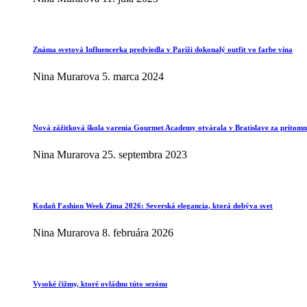
Známa svetová Influencerka predviedla v Paríži dokonalý outfit vo farbe vína
Nina Murarova
5. marca 2024
Nová zážitková škola varenia Gourmet Academy otvárala v Bratislave za prítomno
Nina Murarova
25. septembra 2023
Kodaň Fashion Week Zima 2026: Severská elegancia, ktorá dobýva svet
Nina Murarova
8. februára 2026
Vysoké čižmy, ktoré ovládnu túto sezónu