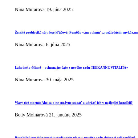
Nina Murarova
19. júna 2025
Ženské probiotiká sú v lete kľúčové. Pomôžu vám vyhnúť sa nežiadúcim mykózam
Nina Murarova
6. júna 2025
Lahodné a účinné – ochutnajte čaje z nového radu TEEKANNE VITALITA+
Nina Murarova
30. mája 2025
Vlasy tiež starnú: Ako sa o ne správne starať a udržať ich v najlepšej kondícii?
Betty Molnárová
21. januára 2025
Revolučný produkt proti vypadávaniu vlasov, využite rady skúsenej odborníčky!