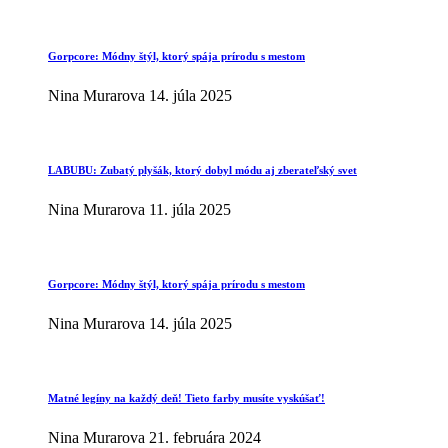
Gorpcore: Módny štýl, ktorý spája prírodu s mestom
Nina Murarova
14. júla 2025
LABUBU: Zubatý plyšák, ktorý dobyl módu aj zberateľský svet
Nina Murarova
11. júla 2025
Gorpcore: Módny štýl, ktorý spája prírodu s mestom
Nina Murarova
14. júla 2025
Matné legíny na každý deň! Tieto farby musíte vyskúšať!
Nina Murarova
21. februára 2024