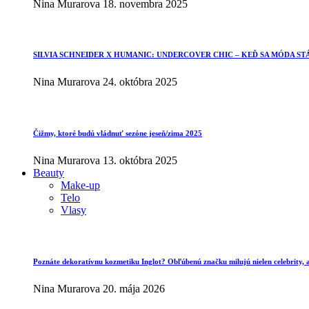
Nina Murarova
18. novembra 2025
SILVIA SCHNEIDER X HUMANIC: UNDERCOVER CHIC – KEĎ SA MÓDA ST
Nina Murarova
24. októbra 2025
Čižmy, ktoré budú vládnuť sezóne jeseň/zima 2025
Nina Murarova
13. októbra 2025
Beauty
Make-up
Telo
Vlasy
Poznáte dekoratívnu kozmetiku Inglot? Obľúbenú značku milujú nielen celebrity, al
Nina Murarova
20. mája 2026