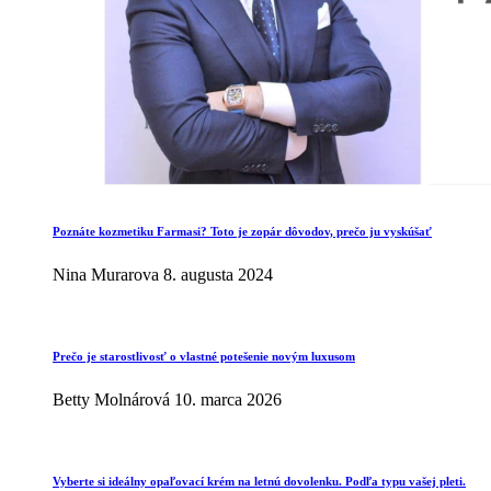
Poznáte kozmetiku Farmasi? Toto je zopár dôvodov, prečo ju vyskúšať
Nina Murarova
8. augusta 2024
Prečo je starostlivosť o vlastné potešenie novým luxusom
Betty Molnárová
10. marca 2026
Vyberte si ideálny opaľovací krém na letnú dovolenku. Podľa typu vašej pleti.