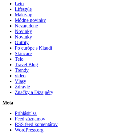
Leto
Lifestyle
Make-up
Módne novinky
Nezaradené
Novinky
Novinky
Outfity
Po európe s Klaudi
Skincare
Telo
Travel Blog
Trendy
video
Vlasy
Zdravie
Značky a Dizajnéry
Meta
Prihlásiť sa
Feed záznamov
RSS feed komentárov
WordPress.org