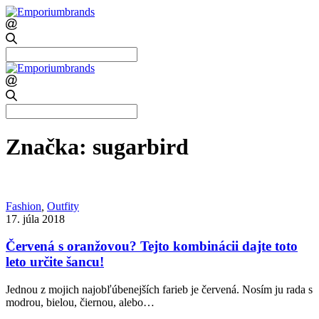
Search
for:
Search
for:
Značka:
sugarbird
Fashion
,
Outfity
17. júla 2018
Červená s oranžovou? Tejto kombinácii dajte toto
leto určite šancu!
Jednou z mojich najobľúbenejších farieb je červená. Nosím ju rada s
modrou, bielou, čiernou, alebo…