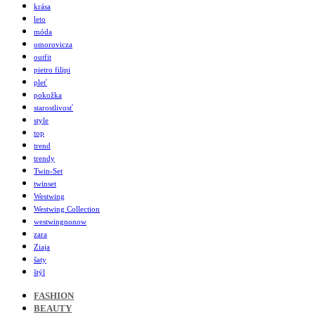
krása
leto
móda
omorovicza
outfit
pietro filipi
pleť
pokožka
starostlivosť
style
top
trend
trendy
Twin-Set
twinset
Westwing
Westwing Collection
westwingnonow
zara
Ziaja
šaty
štýl
FASHION
BEAUTY