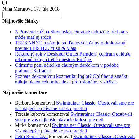
Nina Murarova
17. júla 2018
Search
for:
Najnovšie články
Z Provence až na Slovensko: Durance dokazuje, že luxus
môže mať aj srdce
TEEKANNE rozširuje rad ľadových čajov o limitovanú
novinku EISTEE Yuzu & Mäta
Rekordný rok v Designer Outlet Parndorf, centrum eviduje
rekordné tržby a tretie miesto v Európe.
Odmeňte pani učiteľku chutným darčekom v podobe
praliniek Raffaello
Poznáte dekoratívnu kozmetiku Inglot? Obľúbenú značku
milujú nielen celebrity, ale aj profesionálny vizážisti.
Najnovšie komentáre
Barbora
komentoval
Swimtrainer Classic: Otestovali sme pre
vás najlepšie plávacie koleso pre deti
Terezia kubova
komentoval
Swimtrainer Classic: Otestovali
sme pre vás najlepšie plávacie koleso pre deti
Mirka
komentoval
Swimtrainer Classic: Otestovali sme pre
vás najlepšie plávacie koleso pre deti
Petra Remiašová
komentoval
Swimtrainer Classic: Otestovali