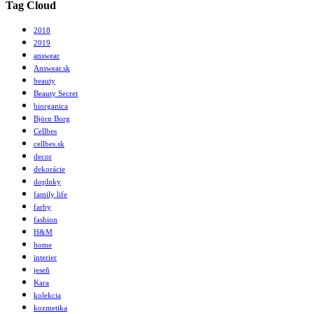
Tag Cloud
2018
2019
answear
Answear.sk
beauty
Beauty Secret
biorganica
Björn Borg
Cellbes
cellbes.sk
decor
dekorácie
doplnky
family life
farby
fashion
H&M
home
interier
jeseň
Kara
kolekcia
kozmetika