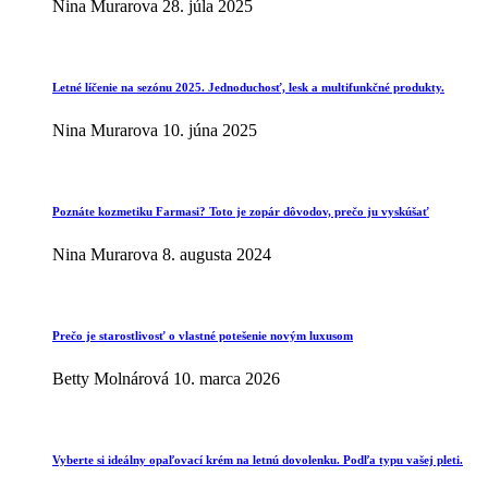
Nina Murarova
28. júla 2025
Letné líčenie na sezónu 2025. Jednoduchosť, lesk a multifunkčné produkty.
Nina Murarova
10. júna 2025
Poznáte kozmetiku Farmasi? Toto je zopár dôvodov, prečo ju vyskúšať
Nina Murarova
8. augusta 2024
Prečo je starostlivosť o vlastné potešenie novým luxusom
Betty Molnárová
10. marca 2026
Vyberte si ideálny opaľovací krém na letnú dovolenku. Podľa typu vašej pleti.