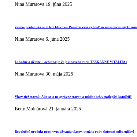
Nina Murarova
19. júna 2025
Ženské probiotiká sú v lete kľúčové. Pomôžu vám vyhnúť sa nežiadúcim mykózam
Nina Murarova
6. júna 2025
Lahodné a účinné – ochutnajte čaje z nového radu TEEKANNE VITALITA+
Nina Murarova
30. mája 2025
Vlasy tiež starnú: Ako sa o ne správne starať a udržať ich v najlepšej kondícii?
Betty Molnárová
21. januára 2025
Revolučný produkt proti vypadávaniu vlasov, využite rady skúsenej odborníčky!