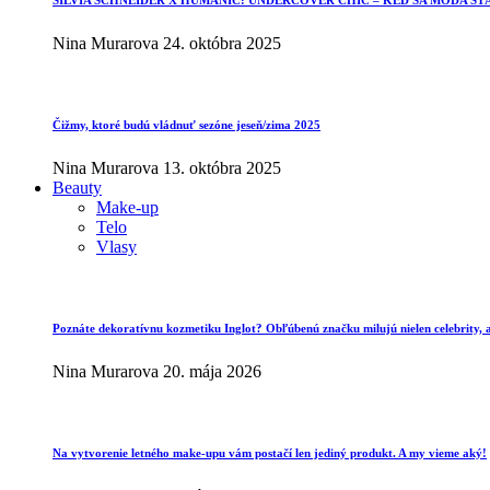
SILVIA SCHNEIDER X HUMANIC: UNDERCOVER CHIC – KEĎ SA MÓDA ST
Nina Murarova
24. októbra 2025
Čižmy, ktoré budú vládnuť sezóne jeseň/zima 2025
Nina Murarova
13. októbra 2025
Beauty
Make-up
Telo
Vlasy
Poznáte dekoratívnu kozmetiku Inglot? Obľúbenú značku milujú nielen celebrity, al
Nina Murarova
20. mája 2026
Na vytvorenie letného make-upu vám postačí len jediný produkt. A my vieme aký!