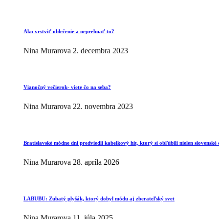
Ako vrstviť oblečenie a neprehnať to?
Nina Murarova
2. decembra 2023
Vianočný večierok- viete čo na seba?
Nina Murarova
22. novembra 2023
Bratislavské módne dni predviedli kabelkový hit, ktorý si obľúbili nielen slovenské 
Nina Murarova
28. apríla 2026
LABUBU: Zubatý plyšák, ktorý dobyl módu aj zberateľský svet
Nina Murarova
11. júla 2025