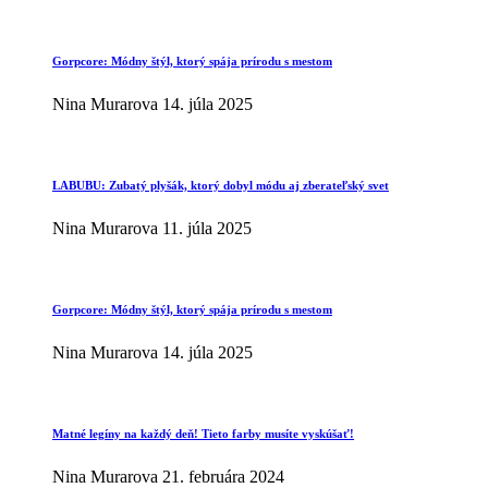
Gorpcore: Módny štýl, ktorý spája prírodu s mestom
Nina Murarova
14. júla 2025
LABUBU: Zubatý plyšák, ktorý dobyl módu aj zberateľský svet
Nina Murarova
11. júla 2025
Gorpcore: Módny štýl, ktorý spája prírodu s mestom
Nina Murarova
14. júla 2025
Matné legíny na každý deň! Tieto farby musíte vyskúšať!
Nina Murarova
21. februára 2024