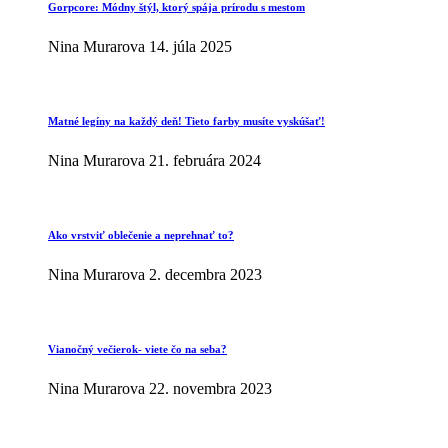
Gorpcore: Módny štýl, ktorý spája prírodu s mestom
Nina Murarova
14. júla 2025
Matné legíny na každý deň! Tieto farby musíte vyskúšať!
Nina Murarova
21. februára 2024
Ako vrstviť oblečenie a neprehnať to?
Nina Murarova
2. decembra 2023
Vianočný večierok- viete čo na seba?
Nina Murarova
22. novembra 2023