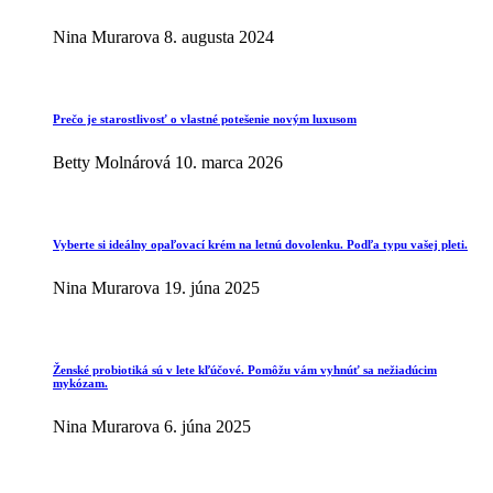
Nina Murarova
8. augusta 2024
Prečo je starostlivosť o vlastné potešenie novým luxusom
Betty Molnárová
10. marca 2026
Vyberte si ideálny opaľovací krém na letnú dovolenku. Podľa typu vašej pleti.
Nina Murarova
19. júna 2025
Ženské probiotiká sú v lete kľúčové. Pomôžu vám vyhnúť sa nežiadúcim
mykózam.
Nina Murarova
6. júna 2025