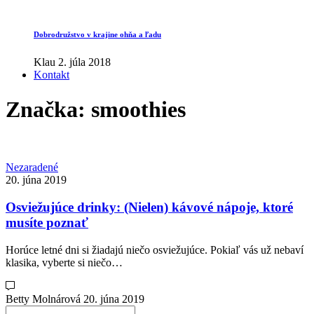
Dobrodružstvo v krajine ohňa a ľadu
Klau
2. júla 2018
Kontakt
Značka:
smoothies
Nezaradené
20. júna 2019
Osviežujúce drinky: (Nielen) kávové nápoje, ktoré
musíte poznať
Horúce letné dni si žiadajú niečo osviežujúce. Pokiaľ vás už nebaví
klasika, vyberte si niečo…
Betty Molnárová
20. júna 2019
Search