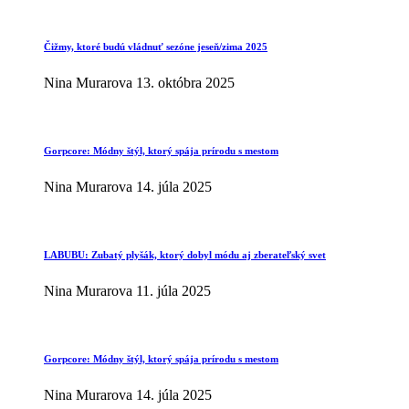
Čižmy, ktoré budú vládnuť sezóne jeseň/zima 2025
Nina Murarova
13. októbra 2025
Gorpcore: Módny štýl, ktorý spája prírodu s mestom
Nina Murarova
14. júla 2025
LABUBU: Zubatý plyšák, ktorý dobyl módu aj zberateľský svet
Nina Murarova
11. júla 2025
Gorpcore: Módny štýl, ktorý spája prírodu s mestom
Nina Murarova
14. júla 2025