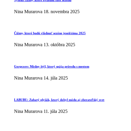
Nina Murarova
18. novembra 2025
Čižmy, ktoré budú vládnuť sezóne jeseň/zima 2025
Nina Murarova
13. októbra 2025
Gorpcore: Módny štýl, ktorý spája prírodu s mestom
Nina Murarova
14. júla 2025
LABUBU: Zubatý plyšák, ktorý dobyl módu aj zberateľský svet
Nina Murarova
11. júla 2025