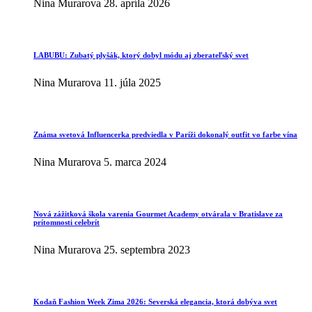
Nina Murarova
28. apríla 2026
LABUBU: Zubatý plyšák, ktorý dobyl módu aj zberateľský svet
Nina Murarova
11. júla 2025
Známa svetová Influencerka predviedla v Paríži dokonalý outfit vo farbe vína
Nina Murarova
5. marca 2024
Nová zážitková škola varenia Gourmet Academy otvárala v Bratislave za
prítomnosti celebrít
Nina Murarova
25. septembra 2023
Kodaň Fashion Week Zima 2026: Severská elegancia, ktorá dobýva svet