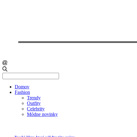
Search
for:
Domov
Fashion
Trendy
Outfity
Celebrity
Módne novinky
Vysoké čižmy, ktoré ovládnu túto sezónu