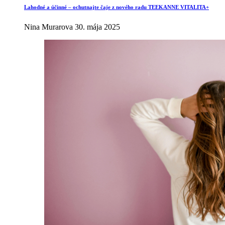
Lahodné a účinné – ochutnajte čaje z nového radu TEEKANNE VITALITA+
Nina Murarova
30. mája 2025