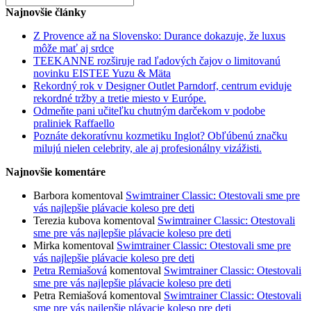
for:
Najnovšie články
Z Provence až na Slovensko: Durance dokazuje, že luxus
môže mať aj srdce
TEEKANNE rozširuje rad ľadových čajov o limitovanú
novinku EISTEE Yuzu & Mäta
Rekordný rok v Designer Outlet Parndorf, centrum eviduje
rekordné tržby a tretie miesto v Európe.
Odmeňte pani učiteľku chutným darčekom v podobe
praliniek Raffaello
Poznáte dekoratívnu kozmetiku Inglot? Obľúbenú značku
milujú nielen celebrity, ale aj profesionálny vizážisti.
Najnovšie komentáre
Barbora
komentoval
Swimtrainer Classic: Otestovali sme pre
vás najlepšie plávacie koleso pre deti
Terezia kubova
komentoval
Swimtrainer Classic: Otestovali
sme pre vás najlepšie plávacie koleso pre deti
Mirka
komentoval
Swimtrainer Classic: Otestovali sme pre
vás najlepšie plávacie koleso pre deti
Petra Remiašová
komentoval
Swimtrainer Classic: Otestovali
sme pre vás najlepšie plávacie koleso pre deti
Petra Remiašová
komentoval
Swimtrainer Classic: Otestovali
sme pre vás najlepšie plávacie koleso pre deti