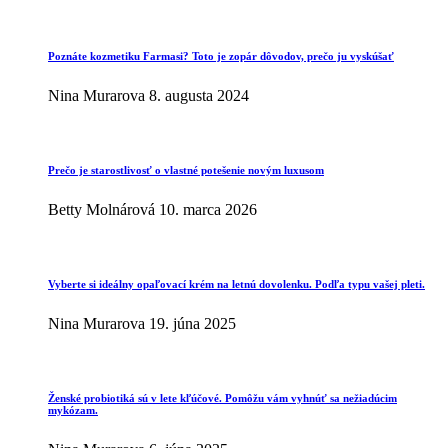
Poznáte kozmetiku Farmasi? Toto je zopár dôvodov, prečo ju vyskúšať
Nina Murarova
8. augusta 2024
Prečo je starostlivosť o vlastné potešenie novým luxusom
Betty Molnárová
10. marca 2026
Vyberte si ideálny opaľovací krém na letnú dovolenku. Podľa typu vašej pleti.
Nina Murarova
19. júna 2025
Ženské probiotiká sú v lete kľúčové. Pomôžu vám vyhnúť sa nežiadúcim
mykózam.