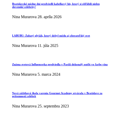
Bratislavské módne dni predviedli kabelkový hit, ktorý si obľúbili nielen
slovenské celebrity!
Nina Murarova
28. apríla 2026
LABUBU: Zubatý plyšák, ktorý dobyl módu aj zberateľský svet
Nina Murarova
11. júla 2025
Známa svetová Influencerka predviedla v Paríži dokonalý outfit vo farbe vína
Nina Murarova
5. marca 2024
Nová zážitková škola varenia Gourmet Academy otvárala v Bratislave za
prítomnosti celebrít
Nina Murarova
25. septembra 2023