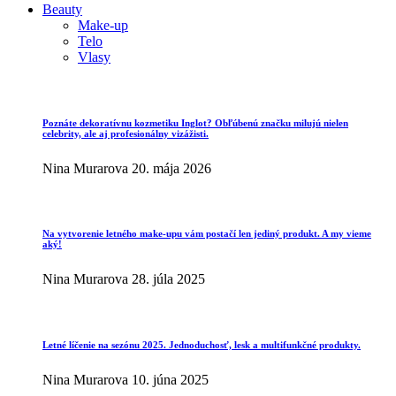
Beauty
Make-up
Telo
Vlasy
Poznáte dekoratívnu kozmetiku Inglot? Obľúbenú značku milujú nielen
celebrity, ale aj profesionálny vizážisti.
Nina Murarova
20. mája 2026
Na vytvorenie letného make-upu vám postačí len jediný produkt. A my vieme
aký!
Nina Murarova
28. júla 2025
Letné líčenie na sezónu 2025. Jednoduchosť, lesk a multifunkčné produkty.
Nina Murarova
10. júna 2025