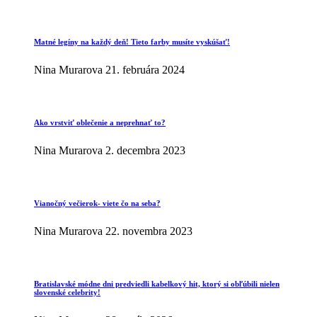
Matné legíny na každý deň! Tieto farby musíte vyskúšať!
Nina Murarova
21. februára 2024
Ako vrstviť oblečenie a neprehnať to?
Nina Murarova
2. decembra 2023
Vianočný večierok- viete čo na seba?
Nina Murarova
22. novembra 2023
Bratislavské módne dni predviedli kabelkový hit, ktorý si obľúbili nielen
slovenské celebrity!