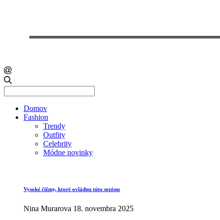
Search
for:
Domov
Fashion
Trendy
Outfity
Celebrity
Módne novinky
Vysoké čižmy, ktoré ovládnu túto sezónu
Nina Murarova
18. novembra 2025