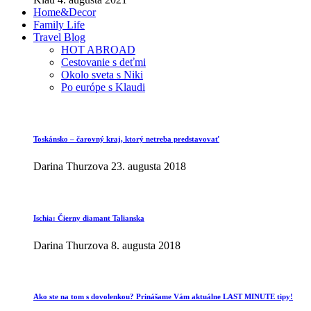
Home&Decor
Family Life
Travel Blog
HOT ABROAD
Cestovanie s deťmi
Okolo sveta s Niki
Po európe s Klaudi
Toskánsko – čarovný kraj, ktorý netreba predstavovať
Darina Thurzova
23. augusta 2018
Ischia: Čierny diamant Talianska
Darina Thurzova
8. augusta 2018
Ako ste na tom s dovolenkou? Prinášame Vám aktuálne LAST MINUTE tipy!