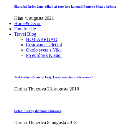
Skutočnú krásu ženy odhalí aj toto leto kampaň Pantene Silná a krásna
Klau
4. augusta 2021
Home&Decor
Family Life
Travel Blog
HOT ABROAD
Cestovanie s deťmi
Okolo sveta s Niki
Po európe s Klaudi
Toskánsko – čarovný kraj, ktorý netreba predstavovať
Darina Thurzova
23. augusta 2018
Ischia: Čierny diamant Talianska
Darina Thurzova
8. augusta 2018