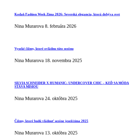
Kodaň Fashion Week Zima 2026: Severská elegancia, ktorá dobýva svet
Nina Murarova
8. februára 2026
Vysoké čižmy, ktoré ovládnu túto sezónu
Nina Murarova
18. novembra 2025
SILVIA SCHNEIDER X HUMANIC: UNDERCOVER CHIC – KEĎ SA MÓDA
STÁVA MISIOU
Nina Murarova
24. októbra 2025
Čižmy, ktoré budú vládnuť sezóne jeseň/zima 2025
Nina Murarova
13. októbra 2025