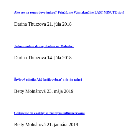
Ako ste na tom s dovolenkou? Prinášame Vám aktuálne LAST MINUTE tipy!
Darina Thurzova
21. júla 2018
Jednou nohou doma, druhou na Malorke!
Darina Thurzova
14. júla 2018
Štýlový piknik: Aký košík vybrať a čo do neho?
Betty Molnárová
23. mája 2019
Cestujeme do exotiky so známymi influencerkami
Betty Molnárová
21. januára 2019