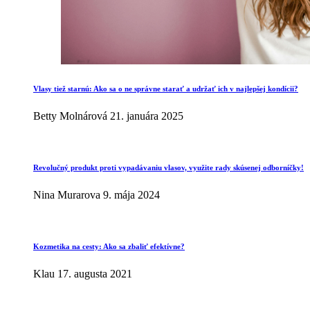
Vlasy tiež starnú: Ako sa o ne správne starať a udržať ich v najlepšej kondícii?
Betty Molnárová
21. januára 2025
Revolučný produkt proti vypadávaniu vlasov, využite rady skúsenej odborníčky!
Nina Murarova
9. mája 2024
Kozmetika na cesty: Ako sa zbaliť efektívne?
Klau
17. augusta 2021