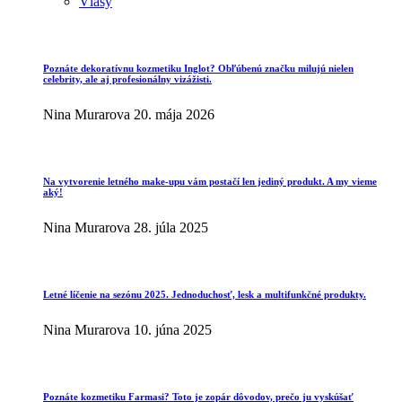
Vlasy
Poznáte dekoratívnu kozmetiku Inglot? Obľúbenú značku milujú nielen
celebrity, ale aj profesionálny vizážisti.
Nina Murarova
20. mája 2026
Na vytvorenie letného make-upu vám postačí len jediný produkt. A my vieme
aký!
Nina Murarova
28. júla 2025
Letné líčenie na sezónu 2025. Jednoduchosť, lesk a multifunkčné produkty.
Nina Murarova
10. júna 2025
Poznáte kozmetiku Farmasi? Toto je zopár dôvodov, prečo ju vyskúšať