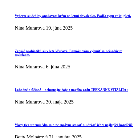
Vyberte si ideálny opaľovací krém na letnú dovolenku. Podľa typu vašej pleti.
Nina Murarova
19. júna 2025
Ženské probiotiká sú v lete kľúčové. Pomôžu vám vyhnúť sa nežiadúcim
mykózam.
Nina Murarova
6. júna 2025
Lahodné a účinné – ochutnajte čaje z nového radu TEEKANNE VITALITA+
Nina Murarova
30. mája 2025
Vlasy tiež starnú: Ako sa o ne správne starať a udržať ich v najlepšej kondícii?
Betty Molnárová
21. januára 2025