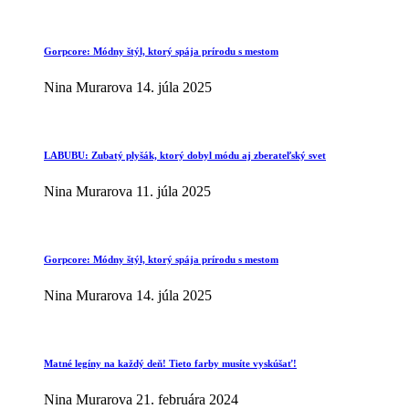
Gorpcore: Módny štýl, ktorý spája prírodu s mestom
Nina Murarova
14. júla 2025
LABUBU: Zubatý plyšák, ktorý dobyl módu aj zberateľský svet
Nina Murarova
11. júla 2025
Gorpcore: Módny štýl, ktorý spája prírodu s mestom
Nina Murarova
14. júla 2025
Matné legíny na každý deň! Tieto farby musíte vyskúšať!
Nina Murarova
21. februára 2024