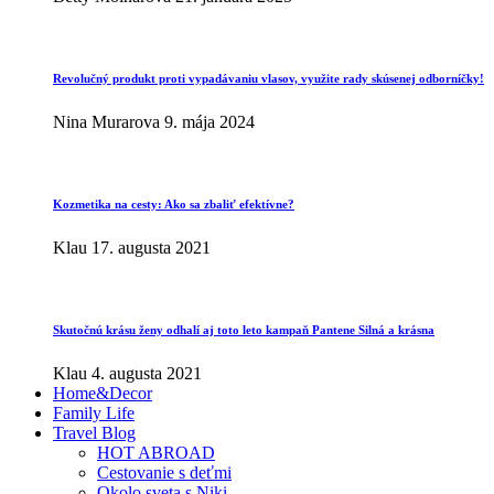
Revolučný produkt proti vypadávaniu vlasov, využite rady skúsenej odborníčky!
Nina Murarova
9. mája 2024
Kozmetika na cesty: Ako sa zbaliť efektívne?
Klau
17. augusta 2021
Skutočnú krásu ženy odhalí aj toto leto kampaň Pantene Silná a krásna
Klau
4. augusta 2021
Home&Decor
Family Life
Travel Blog
HOT ABROAD
Cestovanie s deťmi
Okolo sveta s Niki