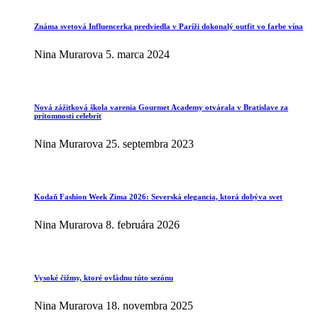
Známa svetová Influencerka predviedla v Paríži dokonalý outfit vo farbe vína
Nina Murarova
5. marca 2024
Nová zážitková škola varenia Gourmet Academy otvárala v Bratislave za
prítomnosti celebrít
Nina Murarova
25. septembra 2023
Kodaň Fashion Week Zima 2026: Severská elegancia, ktorá dobýva svet
Nina Murarova
8. februára 2026
Vysoké čižmy, ktoré ovládnu túto sezónu
Nina Murarova
18. novembra 2025