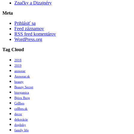
Značky a Dizajnéry
Meta
Prihlásiť sa
Feed záznamov
RSS feed komentárov
WordPress.org
Tag Cloud
2018
2019
answear
Answear.sk
beauty
Beauty Secret
biorganica
Björn Borg
Cellbes
cellbes.sk
decor
dekorácie
doplnky
family life