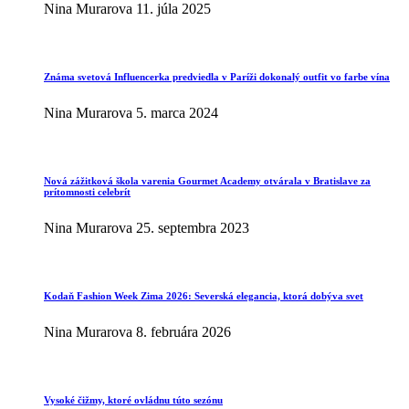
Nina Murarova
11. júla 2025
Známa svetová Influencerka predviedla v Paríži dokonalý outfit vo farbe vína
Nina Murarova
5. marca 2024
Nová zážitková škola varenia Gourmet Academy otvárala v Bratislave za
prítomnosti celebrít
Nina Murarova
25. septembra 2023
Kodaň Fashion Week Zima 2026: Severská elegancia, ktorá dobýva svet
Nina Murarova
8. februára 2026
Vysoké čižmy, ktoré ovládnu túto sezónu