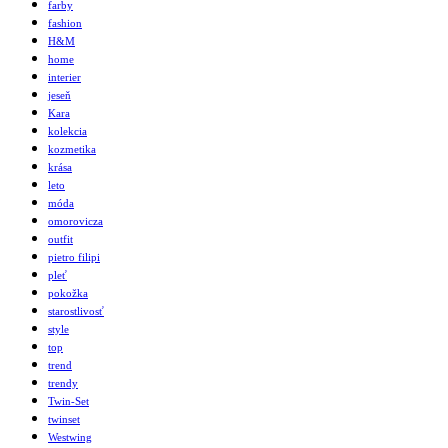
farby
fashion
H&M
home
interier
jeseň
Kara
kolekcia
kozmetika
krása
leto
móda
omorovicza
outfit
pietro filipi
pleť
pokožka
starostlivosť
style
top
trend
trendy
Twin-Set
twinset
Westwing