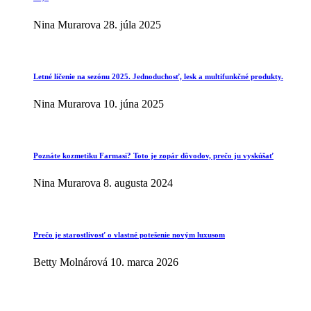
Nina Murarova
28. júla 2025
Letné líčenie na sezónu 2025. Jednoduchosť, lesk a multifunkčné produkty.
Nina Murarova
10. júna 2025
Poznáte kozmetiku Farmasi? Toto je zopár dôvodov, prečo ju vyskúšať
Nina Murarova
8. augusta 2024
Prečo je starostlivosť o vlastné potešenie novým luxusom
Betty Molnárová
10. marca 2026