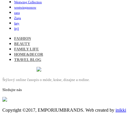
Westwing Collection
westwingnonow
zara
Ziaja
šaty
štýl
FASHION
BEAUTY
FAMILY LIFE
HOME&DECOR
TRAVEL BLOG
Štýlový online časopis o móde, kráse, dizajne a rodine.
Sledujte nás
Copyright ©2017, EMPORIUMBRANDS. Web created by
inikki