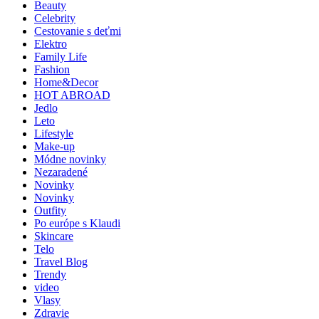
Beauty
Celebrity
Cestovanie s deťmi
Elektro
Family Life
Fashion
Home&Decor
HOT ABROAD
Jedlo
Leto
Lifestyle
Make-up
Módne novinky
Nezaradené
Novinky
Novinky
Outfity
Po európe s Klaudi
Skincare
Telo
Travel Blog
Trendy
video
Vlasy
Zdravie