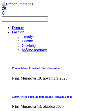
Search
for:
Domov
Fashion
Trendy
Outfity
Celebrity
Módne novinky
Vysoké čižmy, ktoré ovládnu túto sezónu
Nina Murarova
18. novembra 2025
Čižmy, ktoré budú vládnuť sezóne jeseň/zima 2025
Nina Murarova
13. októbra 2025