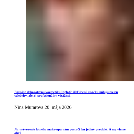
Poznáte dekoratívnu kozmetiku Inglot? Obľúbenú značku milujú nielen
celebrity, ale aj profesionálny vizážisti.
Nina Murarova
20. mája 2026
Na vytvorenie letného make-upu vám postačí len jediný produkt. A my vieme
aký!