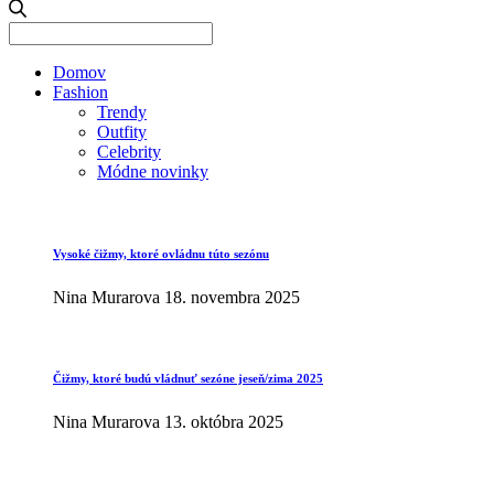
Search
for:
Domov
Fashion
Trendy
Outfity
Celebrity
Módne novinky
Vysoké čižmy, ktoré ovládnu túto sezónu
Nina Murarova
18. novembra 2025
Čižmy, ktoré budú vládnuť sezóne jeseň/zima 2025
Nina Murarova
13. októbra 2025