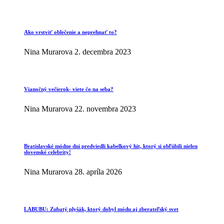
Ako vrstviť oblečenie a neprehnať to?
Nina Murarova
2. decembra 2023
Vianočný večierok- viete čo na seba?
Nina Murarova
22. novembra 2023
Bratislavské módne dni predviedli kabelkový hit, ktorý si obľúbili nielen
slovenské celebrity!
Nina Murarova
28. apríla 2026
LABUBU: Zubatý plyšák, ktorý dobyl módu aj zberateľský svet