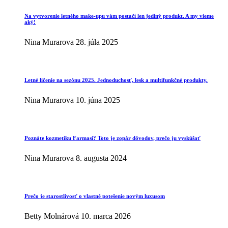
Na vytvorenie letného make-upu vám postačí len jediný produkt. A my vieme
aký!
Nina Murarova
28. júla 2025
Letné líčenie na sezónu 2025. Jednoduchosť, lesk a multifunkčné produkty.
Nina Murarova
10. júna 2025
Poznáte kozmetiku Farmasi? Toto je zopár dôvodov, prečo ju vyskúšať
Nina Murarova
8. augusta 2024
Prečo je starostlivosť o vlastné potešenie novým luxusom
Betty Molnárová
10. marca 2026