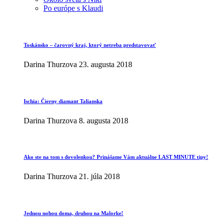
Po európe s Klaudi
Toskánsko – čarovný kraj, ktorý netreba predstavovať
Darina Thurzova
23. augusta 2018
Ischia: Čierny diamant Talianska
Darina Thurzova
8. augusta 2018
Ako ste na tom s dovolenkou? Prinášame Vám aktuálne LAST MINUTE tipy!
Darina Thurzova
21. júla 2018
Jednou nohou doma, druhou na Malorke!