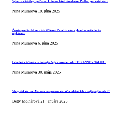
Vyberte si ideálny opaľovací krém na letnú dovolenku. Podľa typu vašej pleti.
Nina Murarova
19. júna 2025
Ženské probiotiká sú v lete kľúčové. Pomôžu vám vyhnúť sa nežiadúcim
mykózam.
Nina Murarova
6. júna 2025
Lahodné a účinné – ochutnajte čaje z nového radu TEEKANNE VITALITA+
Nina Murarova
30. mája 2025
Vlasy tiež starnú: Ako sa o ne správne starať a udržať ich v najlepšej kondícii?
Betty Molnárová
21. januára 2025