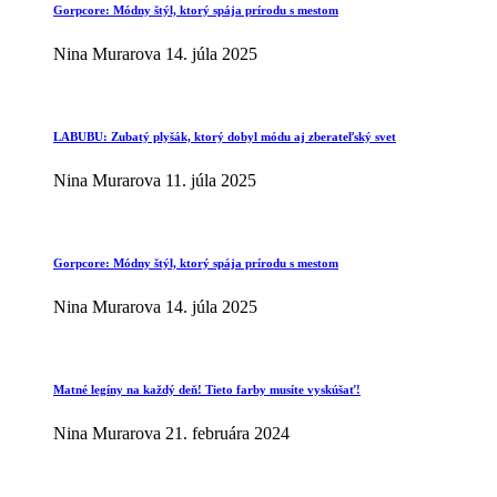
Gorpcore: Módny štýl, ktorý spája prírodu s mestom
Nina Murarova
14. júla 2025
LABUBU: Zubatý plyšák, ktorý dobyl módu aj zberateľský svet
Nina Murarova
11. júla 2025
Gorpcore: Módny štýl, ktorý spája prírodu s mestom
Nina Murarova
14. júla 2025
Matné legíny na každý deň! Tieto farby musíte vyskúšať!
Nina Murarova
21. februára 2024