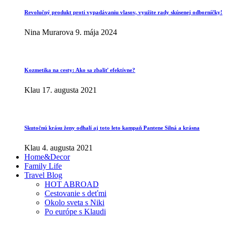
Revolučný produkt proti vypadávaniu vlasov, využite rady skúsenej odborníčky!
Nina Murarova
9. mája 2024
Kozmetika na cesty: Ako sa zbaliť efektívne?
Klau
17. augusta 2021
Skutočnú krásu ženy odhalí aj toto leto kampaň Pantene Silná a krásna
Klau
4. augusta 2021
Home&Decor
Family Life
Travel Blog
HOT ABROAD
Cestovanie s deťmi
Okolo sveta s Niki
Po európe s Klaudi