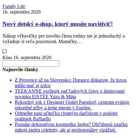
Family Life
16. septembra 2020
Nový detský e-shop, ktorý musíte navštíviť!
Nákup výbavičky pre nového člena rodiny nie je jednoduchý a
vyžaduje si veľa pozornosti. Mamičky…
Klau
16. septembra 2020
Search
for:
Najnovšie články
Z Provence až na Slovensko: Durance dokazuje, že luxus
môže mať aj srdce
TEEKANNE rozširuje rad ľadových čajov o limitovanú
novinku EISTEE Yuzu & Mäta
Rekordný rok v Designer Outlet Parndorf, centrum eviduje
rekordné tržby a tretie miesto v Európe.
Odmeňte pani učiteľku chutným darčekom v podobe
praliniek Raffaello
Poznáte dekoratívnu kozmetiku Inglot? Obľúbenú značku
milujú nielen celebrity, ale aj profesionálny vizážisti.