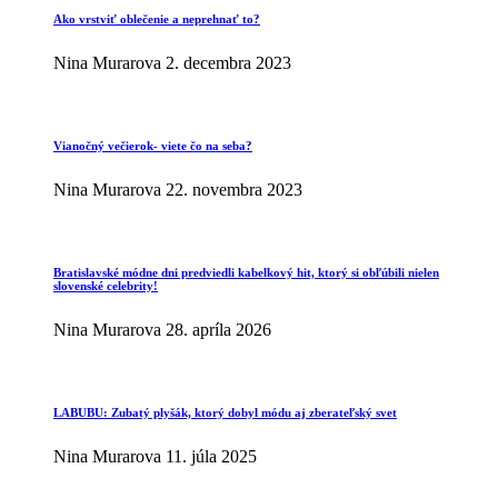
Ako vrstviť oblečenie a neprehnať to?
Nina Murarova
2. decembra 2023
Vianočný večierok- viete čo na seba?
Nina Murarova
22. novembra 2023
Bratislavské módne dni predviedli kabelkový hit, ktorý si obľúbili nielen
slovenské celebrity!
Nina Murarova
28. apríla 2026
LABUBU: Zubatý plyšák, ktorý dobyl módu aj zberateľský svet
Nina Murarova
11. júla 2025