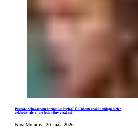
Poznáte dekoratívnu kozmetiku Inglot? Obľúbenú značku milujú nielen
celebrity, ale aj profesionálny vizážisti.
Nina Murarova
20. mája 2026